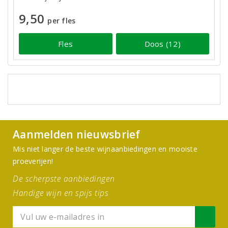
9,50
per fles
Fles
Doos (12)
Aanmelden nieuwsbrief
Mis niet langer de beste wijnaanbiedingen en mooiste
proeverijen!
De scherpste aanbiedingen
Handige wijn en spijs tips