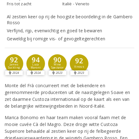
Fris tot zacht
Italië - Veneto
Al zestien keer op rij de hoogste beoordeling in de Gambero
Rosso
Verfijnd, rijp, evenwichtig en goed te bewaren
Geweldig bij romige vis- of gevogeltegerechten
92
94
90
92
James
Luca
Wine
Vinous
Suckling
Maroni
Spectator
2024
2024
2023
2023
Monte del Frà concurreert met de bekendere en
gerenommeerde producenten uit de naastgelegen Soave en
zet daarmee Custoza internationaal op de kaart als een van
de belangrijke wittewijngebieden in Noord-Italië.
Marica Bonomo en haar team maken vooral faam met de
mooie cuvée Cà del Magro. Deze droge witte Custoza
Superiore behaalde al zestien keer op rij de felbegeerde
drieglaasjeswaardering in de wijngids Gambero Rosso. Een