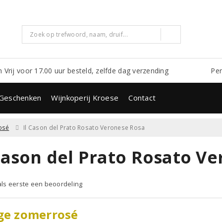
m Vrij voor 17.00 uur besteld, zelfde dag verzending
Per
Geschenken
Wijnkoperij Kroese
Contact
osé
Il Cason del Prato Rosato Veronese Rosa
 Cason del Prato Rosato V
 als eerste een beoordeling
ge zomerrosé