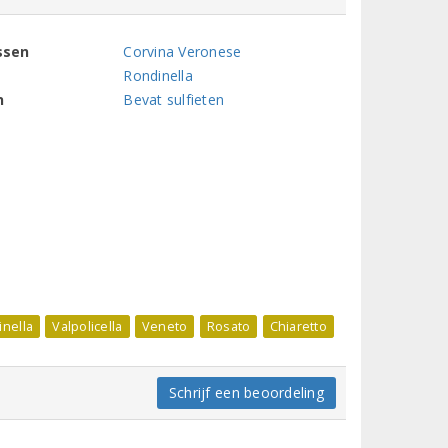
ssen
Corvina Veronese
Rondinella
n
Bevat sulfieten
nella
Valpolicella
Veneto
Rosato
Chiaretto
Schrijf een beoordeling