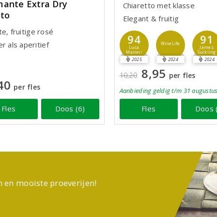
ante Extra Dry
Chiaretto met klasse
to
Elegant & fruitig
e, fruitige rosé
94
91
r als aperitief
WineLife
Luca
James
Maroni
Suckling
2025
2024
2024
8,95
10,20
per fles
40
per fles
Aanbieding
geldig
t/m 31 augustu
Fles
Doos (6)
Fles
Doos 
n en mooiste proeverijen!