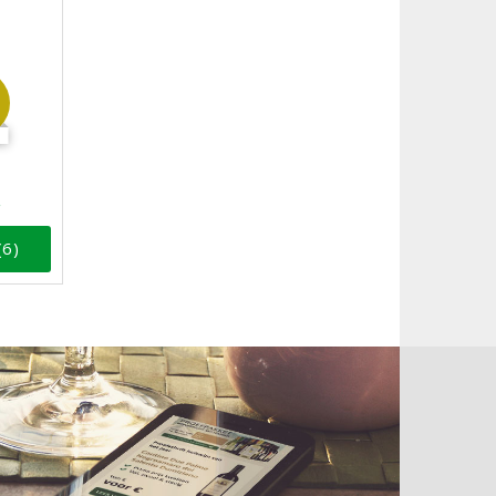
s
(6)