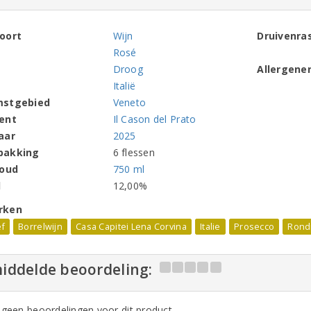
oort
Wijn
Druivenra
Rosé
Droog
Allergene
Italië
mstgebied
Veneto
ent
Il Cason del Prato
aar
2025
pakking
6 flessen
houd
750 ml
l
12,00%
rken
ef
Borrelwijn
Casa Capitei Lena Corvina
Italie
Prosecco
Rondi
iddelde beoordeling:
n geen beoordelingen voor dit product,