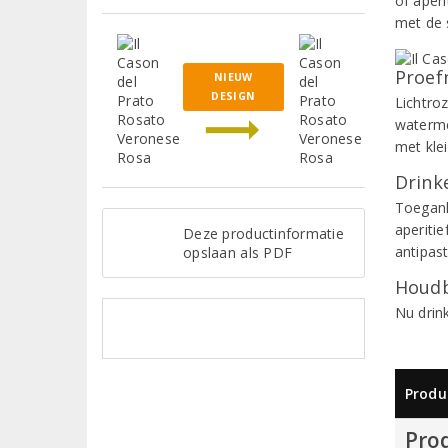
of aperi
met de 
Proef
NIEUW
DESIGN
Lichtro
waterme
met klei
Drinke
Toeganke
aperitie
Deze productinformatie
antipast
opslaan als PDF
Houdb
Nu drin
Produ
Pro