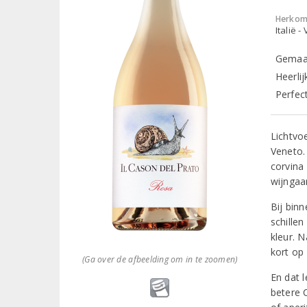
Herkom
Italië -
Gemaakt
Heerlij
Perfect
Lichtvoe
Veneto.
corvina
wijngaa
Bij bin
schillen
kleur. N
kort op 
(Ga over de afbeelding om in te zoomen)
En dat 
betere C