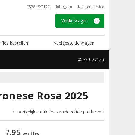
0578-627123
Inloggen
Klantenservice
Winkelwagen
0
 fles bestellen
Veelgestelde vragen
0578-627123
eronese Rosa 2025
2 soortgelijke artikelen van dezelfde producent
7,95
per fles