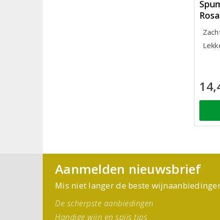
Spum
Rosa
Zacht
Lekke
14,
Aanmelden nieuwsbrief
Mis niet langer de beste wijnaanbiedinge
De scherpste aanbiedingen
Handige wijn en spijs tips