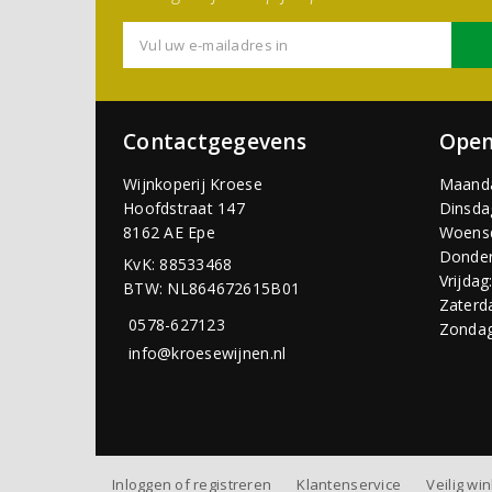
Contactgegevens
Open
Wijnkoperij Kroese
Maand
Hoofdstraat 147
Dinsda
8162 AE Epe
Woens
Donder
KvK: 88533468
Vrijdag
BTW: NL864672615B01
Zaterd
0578-627123
Zondag
info@kroesewijnen.nl
Inloggen of registreren
Klantenservice
Veilig wi