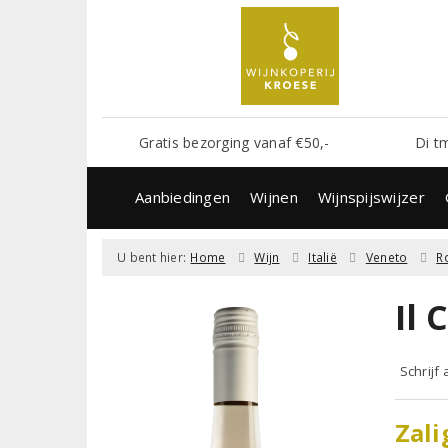
Gratis bezorging vanaf €50,-
Di t
Aanbiedingen
Wijnen
Wijnspijswijzer
U bent hier:
Home
Wijn
Italië
Veneto
R
Il
Schrijf
Zali