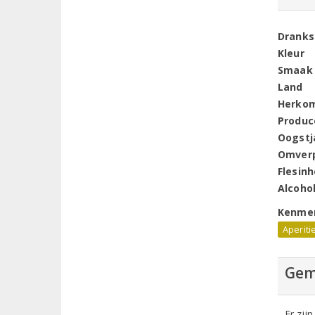
Dranks
Kleur
Smaak
Land
Herko
Produc
Oogstj
Omver
Flesin
Alcoho
Kenme
Aperiti
Gem
Er zij