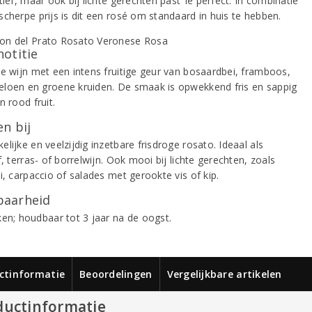
tief, maar ook bij lichte gerechten past ‘ie perfect. In combinatie
scherpe prijs is dit een rosé om standaard in huis te hebben.
notitie
ze wijn met een intens fruitige geur van bosaardbei, framboos,
loen en groene kruiden. De smaak is opwekkend fris en sappig
n rood fruit.
n bij
lijke en veelzijdig inzetbare frisdroge rosato. Ideaal als
f, terras- of borrelwijn. Ook mooi bij lichte gerechten, zoals
i, carpaccio of salades met gerookte vis of kip.
aarheid
ken; houdbaar tot 3 jaar na de oogst.
ctinformatie
Beoordelingen
Vergelijkbare artikelen
ductinformatie