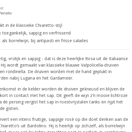
st
 Veneto
 in de klassieke Chiaretto-stijl
k toegankelijk, sappig en verfrissend
 als borrelwijn, bij antipasti en frisse salades
tig, vrolijk en sappig - dat is deze heerlijke Rosa uit de Italiaanse
 Hij wordt gemaakt van klassieke blauwe Valpolicella-druiven
 en rondinella. De druiven worden met de hand geplukt in
rden nabij Lugana en het Gardameer.
nenkomst in de kelder worden de druiven gekneusd en blijven de
 kort in contact met het sap. Dit geeft de wijn z’n mooie lichtroze
a de persing vergist het sap in roestvrijstalen tanks en rijpt het
de gisten.
levert een intens fruitige, sappige rosé op die doet denken aan de
hiaretto’s uit Bardolino. Hij is heerlijk op zichzelf, als borrelwijn