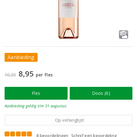
Aanbieding
8,95
10,20
per fles
Fles
Doos (6)
Aanbieding
geldig
t/m 31 augustus
Op verlanglijst
8 beoordelingen
Schrijf een beoordeling