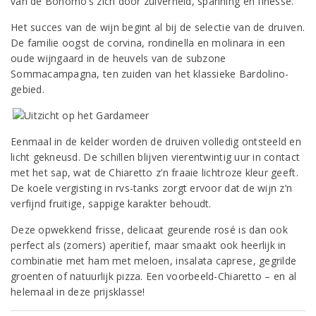
van de Bonomo’s zich door zuiverheid, spanning en finesse.
Het succes van de wijn begint al bij de selectie van de druiven.
De familie oogst de corvina, rondinella en molinara in een
oude wijngaard in de heuvels van de subzone
Sommacampagna, ten zuiden van het klassieke Bardolino-
gebied.
Eenmaal in de kelder worden de druiven volledig ontsteeld en
licht gekneusd. De schillen blijven vierentwintig uur in contact
met het sap, wat de Chiaretto z’n fraaie lichtroze kleur geeft.
De koele vergisting in rvs-tanks zorgt ervoor dat de wijn z’n
verfijnd fruitige, sappige karakter behoudt.
Deze opwekkend frisse, delicaat geurende rosé is dan ook
perfect als (zomers) aperitief, maar smaakt ook heerlijk in
combinatie met ham met meloen, insalata caprese, gegrilde
groenten of natuurlijk pizza. Een voorbeeld-Chiaretto – en al
helemaal in deze prijsklasse!