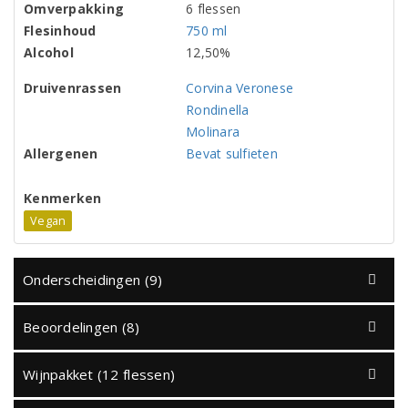
Omverpakking
6 flessen
Flesinhoud
750 ml
Alcohol
12,50%
Druivenrassen
Corvina Veronese
Rondinella
Molinara
Allergenen
Bevat sulfieten
Kenmerken
Vegan
Onderscheidingen (9)
Beoordelingen (8)
Wijnpakket (12 flessen)