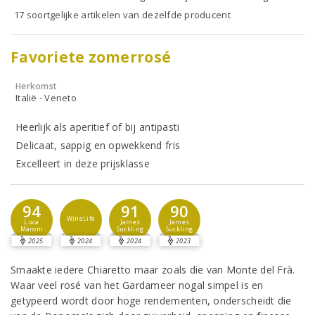
17 soortgelijke artikelen van dezelfde producent
Favoriete zomerrosé
Herkomst
Italië - Veneto
Heerlijk als aperitief of bij antipasti
Delicaat, sappig en opwekkend fris
Excelleert in deze prijsklasse
94
91
90
WineLife
Luca
James
James
Maroni
Suckling
Suckling
2025
2024
2024
2023
Smaakte iedere Chiaretto maar zoals die van Monte del Frà.
Waar veel rosé van het Gardameer nogal simpel is en
getypeerd wordt door hoge rendementen, onderscheidt die