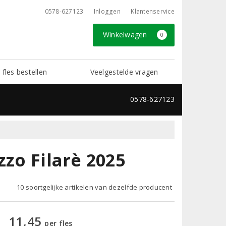
0578-627123
Inloggen
Klantenservice
Winkelwagen
0
 fles bestellen
Veelgestelde vragen
0578-627123
zzo Filarè 2025
10 soortgelijke artikelen van dezelfde producent
11,45
per fles