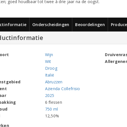
ken; goed houdbaar tot twee à drie jaar na de oogst.
ctinformatie
Onderscheidingen
Beoordelingen
Produce
ductinformatie
oort
Wijn
Druivenra
Wit
Allergene
Droog
Italië
mstgebied
Abruzzen
ent
Azienda Collefrisio
aar
2025
pakking
6 flessen
houd
750 ml
l
12,50%
rken