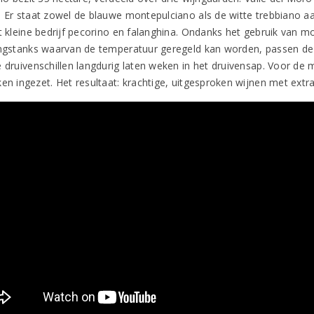
. Er staat zowel de blauwe montepulciano als de witte trebbiano a
et kleine bedrijf pecorino en falanghina. Ondanks het gebruik van m
ingstanks waarvan de temperatuur geregeld kan worden, passen de
e druivenschillen langdurig laten weken in het druivensap. Voor de
ken ingezet. Het resultaat: krachtige, uitgesproken wijnen met extr