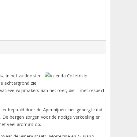
isa in het zuidoosten
de achtergrond zie
atieve wijnmakers aan het roer, die – met respect
 er bepaald door de Apennijnen, het gebergte dat
t. De bergen zorgen voor de nodige verkoeling en
met veel aroma's op.
o (waar de winery staat), Morrecine en Giuliano