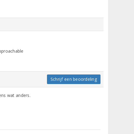
pproachable
Schrijf een beoordeling
eens wat anders.