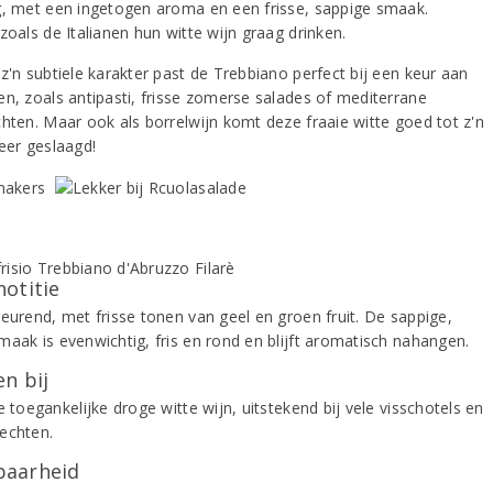
g, met een ingetogen aroma en een frisse, sappige smaak.
zoals de Italianen hun witte wijn graag drinken.
z'n subtiele karakter past de Trebbiano perfect bij een keur aan
en, zoals antipasti, frisse zomerse salades of mediterrane
chten. Maar ook als borrelwijn komt deze fraaie witte goed tot z'n
Zeer geslaagd!
notitie
geurend, met frisse tonen van geel en groen fruit. De sappige,
maak is evenwichtig, fris en rond en blijft aromatisch nahangen.
n bij
e toegankelijke droge witte wijn, uitstekend bij vele visschotels en
echten.
aarheid