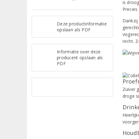
is droo
Precies 
Dankzij 
Deze productinformatie
gerecht
opslaan als PDF
visgere
recht. 
Informatie over deze
producent opslaan als
PDF
Proef
Zuiver 
droge s
Drinke
Heerlijk
voorger
Houdb