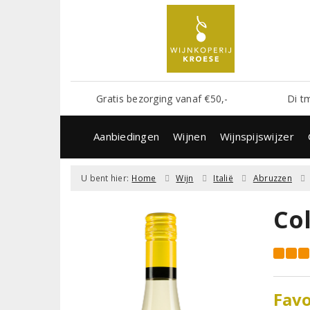
Gratis bezorging vanaf €50,-
Di t
Aanbiedingen
Wijnen
Wijnspijswijzer
U bent hier:
Home
Wijn
Italië
Abruzzen
Col
Favo