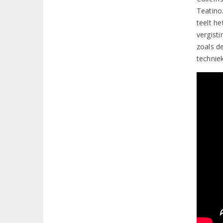
Teatino
teelt h
vergist
zoals d
technie