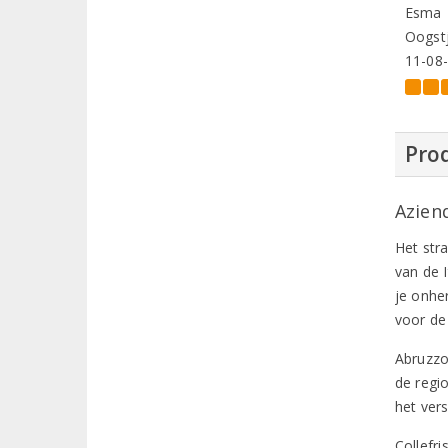
Esma
Oogstj
11-08
Prod
Aziend
Het str
van de 
je onhe
voor de
Abruzzo
de regi
het ver
Collefri