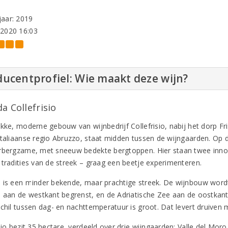
aar: 2019
-2020 16:03
ucentprofiel: Wie maakt deze wijn?
a Collefrisio
akke, moderne gebouw van wijnbedrijf Collefrisio, nabij het dorp Fr
Italiaanse regio Abruzzo, staat midden tussen de wijngaarden. Op 
rbergzame, met sneeuw bedekte bergtoppen. Hier staan twee innov
 tradities van de streek – graag een beetje experimenteren.
 is een minder bekende, maar prachtige streek. De wijnbouw wordt
o aan de westkant begrenst, en de Adriatische Zee aan de oostkan
schil tussen dag- en nachttemperatuur is groot. Dat levert druiven 
sio bezit 35 hectare, verdeeld over drie wijngaarden: Valle del Mor