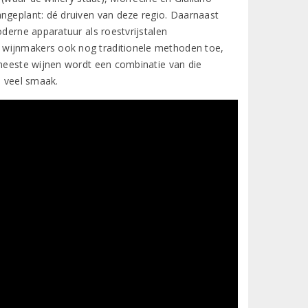
angeplant: dé druiven van deze regio. Daarnaast
oderne apparatuur als roestvrijstalen
 wijnmakers ook nog traditionele methoden toe,
 meeste wijnen wordt een combinatie van die
a veel smaak.