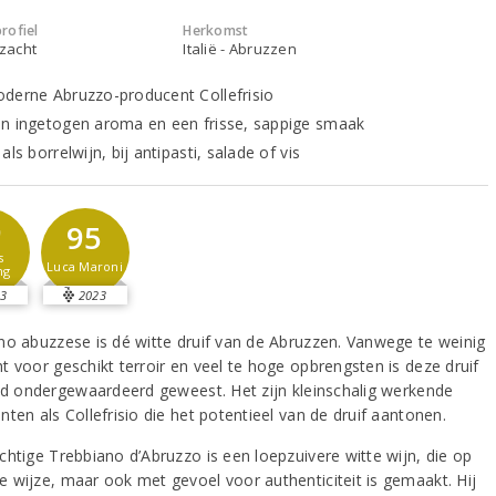
rofiel
Herkomst
 zacht
Italië - Abruzzen
derne Abruzzo-producent Collefrisio
n ingetogen aroma en een frisse, sappige smaak
als borrelwijn, bij antipasti, salade of vis
9
95
s
Luca Maroni
ng
3
2023
no abuzzese is dé witte druif van de Abruzzen. Vanwege te weinig
t voor geschikt terroir en veel te hoge opbrengsten is deze druif
ijd ondergewaardeerd geweest. Het zijn kleinschalig werkende
ten als Collefrisio die het potentieel van de druif aantonen.
chtige Trebbiano d’Abruzzo is een loepzuivere witte wijn, die op
 wijze, maar ook met gevoel voor authenticiteit is gemaakt. Hij