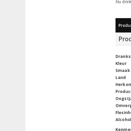
Nu drin
Produ
Pro
Dranks
Kleur
Smaak
Land
Herko
Produc
Oogstj
Omver
Flesin
Alcoho
Kenme