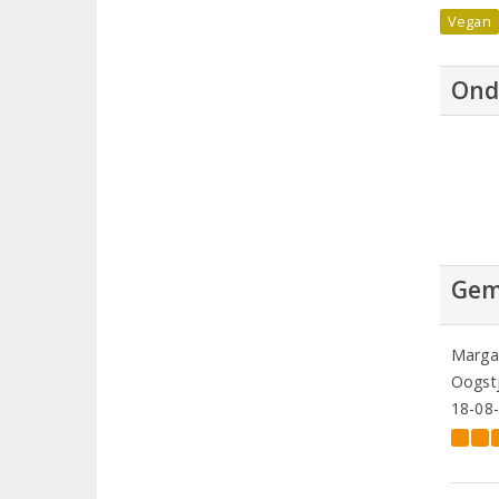
Vegan
Ond
Gem
Marga
Oogstj
18-08