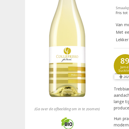
Smaakp
Fris tot
Van mo
Met ee
Lekker 
8
Jame
Suckli
202
Trebbia
aandach
lange t
producen
(Ga over de afbeelding om in te zoomen)
Hun pra
moderne