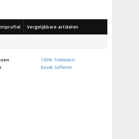
ntprofiel
Vergelijkbare artikelen
ssen
100% Trebbiano
n
Bevat sulfieten