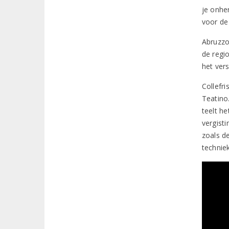
je onhe
voor de
Abruzzo
de regi
het ver
Collefri
Teatino
teelt h
vergist
zoals d
technie