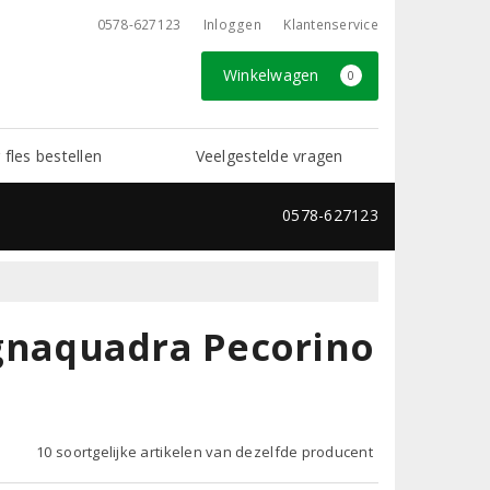
0578-627123
Inloggen
Klantenservice
Winkelwagen
0
 fles bestellen
Veelgestelde vragen
0578-627123
Vignaquadra Pecorino
10 soortgelijke artikelen van dezelfde producent