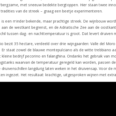
rbergzame, met sneeuw bedekte bergtoppen. Hier staan twee innov
 tradities van de streek – graag een beetje experimenteren.
 is een minder bekende, maar prachtige streek. De wijnbouw wordt
o aan de westkant begrenst, en de Adriatische Zee aan de oostkan
schil tussen dag- en nachttemperatuur is groot. Dat levert druiven 
sio bezit 35 hectare, verdeeld over drie wijngaarden: Valle del Mor
. Er staat zowel de blauwe montepulciano als de witte trebbiano a
et kleine bedrijf pecorino en falanghina. Ondanks het gebruik van m
ingstanks waarvan de temperatuur geregeld kan worden, passen de
e druivenschillen langdurig laten weken in het druivensap. Voor de
ken ingezet. Het resultaat: krachtige, uitgesproken wijnen met extr