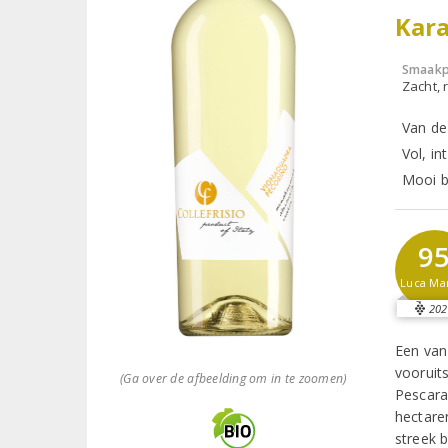
Kara
Smaakp
Zacht, r
Van de
Vol, i
Mooi b
9
Luca Ma
202
Een van
vooruits
(Ga over de afbeelding om in te zoomen)
Pescara
hectare
streek 