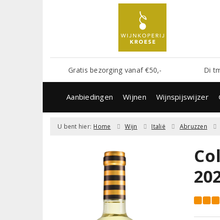
Gratis bezorging vanaf €50,-
Di t
Aanbiedingen
Wijnen
Wijnspijswijzer
U bent hier:
Home
Wijn
Italië
Abruzzen
Col
20