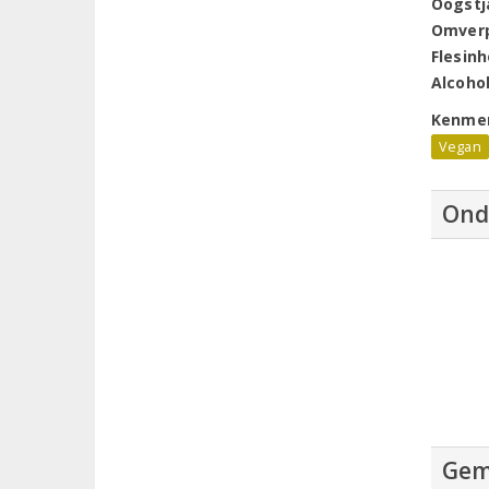
Oogstj
Omver
Flesin
Alcoho
Kenme
Vegan
Ond
Gem