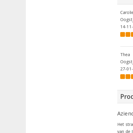
Caroli
Oogstj
14-11
Thea
Oogstj
27-01
Prod
Aziend
Het str
van de 