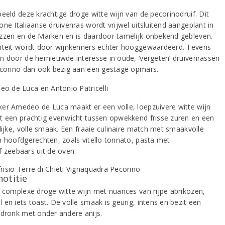
beeld deze krachtige droge witte wijn van de pecorinodruif. Dit
ne Italiaanse druivenras wordt vrijwel uitsluitend aangeplant in
zzen en de Marken en is daardoor tamelijk onbekend gebleven.
iteit wordt door wijnkenners echter hooggewaardeerd. Tevens
n door de hernieuwde interesse in oude, ‘vergeten’ druivenrassen
ecorino dan ook bezig aan een gestage opmars.
er Amedeo de Luca maakt er een volle, loepzuivere witte wijn
t een prachtig evenwicht tussen opwekkend frisse zuren en een
lijke, volle smaak. Een fraaie culinaire match met smaakvolle
n hoofdgerechten, zoals vitello tonnato, pasta met
f zeebaars uit de oven.
notitie
, complexe droge witte wijn met nuances van rijpe abrikozen,
en iets toast. De volle smaak is geurig, intens en bezit een
fdronk met onder andere anijs.