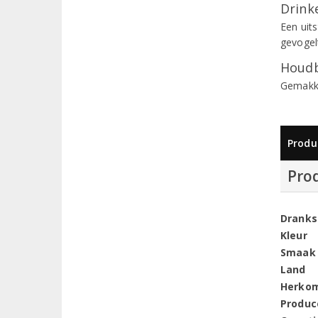
Drinke
Een uit
gevogel
Houdb
Gemakke
Produ
Pro
Dranks
Kleur
Smaak
Land
Herko
Produc