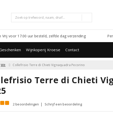
m Vrij voor 17.00 uur besteld, zelfde dag verzending
Per
Geschenken
Wijnkoperij Kroese
Contact
Wit
Collefrisio Terre di Chieti Vignaquadra Pecorino
lefrisio Terre di Chieti 
25
2 beoordelingen
Schrijf een beoordeling