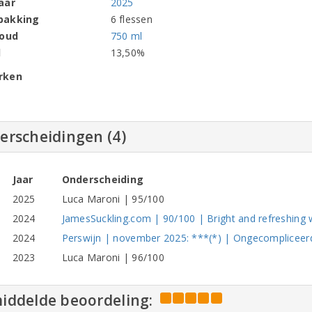
aar
2025
pakking
6 flessen
houd
750 ml
l
13,50%
rken
erscheidingen (4)
Jaar
Onderscheiding
2025
Luca Maroni | 95/100
2024
JamesSuckling.com | 90/100 | Bright and refreshing 
2024
Perswijn | november 2025: ***(*) | Ongecompliceer
2023
Luca Maroni | 96/100
iddelde beoordeling: