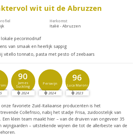
ktervol wit uit de Abruzzen
rofiel
Herkomst
ijk
Italië - Abruzzen
 lokale pecorinodruif
ntens van smaak en heerlijk sappig
ij vitello tonnato, pasta met pesto of zeebaars
90
5
96
James
Perswijn
roni
Luca Maroni
Suckling
5
2024
2024
2023
 onze favoriete Zuid-Italiaanse producenten is het
trevende Collefrisio, nabij het stadje Frisa, zuidoostelijk van
. Een klein team maakt hier – van de druiven van ongeveer 35
n wijngaarden – uitstekende wijnen die tot de allerbeste van de
behoren.