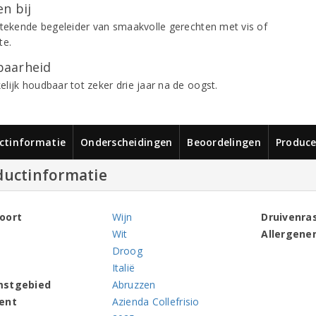
n bij
stekende begeleider van smaakvolle gerechten met vis of
te.
aarheid
lijk houdbaar tot zeker drie jaar na de oogst.
ctinformatie
Onderscheidingen
Beoordelingen
Produce
ductinformatie
oort
Wijn
Druivenra
Wit
Allergene
Droog
Italië
mstgebied
Abruzzen
ent
Azienda Collefrisio