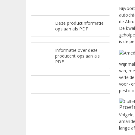
Bijvoor
autochto
de Abru
Deze productinformatie
De kwal
opslaan als PDF
geholpe
is de p
Informatie over deze
producent opslaan als
PDF
Wijnmak
van, me
verleide
voor- e
pesto o
Proef
Volgele
amandel 
lange a