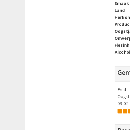
Smaak
Land
Herko
Produc
Oogstj
Omver
Flesin
Alcoho
Gem
Fred L
Oogstj
03-02