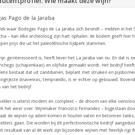
ucentprofiel: Wie maakt deze wijn?
as Pago de la Jaraba
lek waar Bodegas Pago de La Jaraba zich bevindt – midden in het
ha – kan elke archeoloog zijn hart ophalen: de bodem geeft hier h
en prijs die uit het paleolithische tijdperk stammen.
ijn geïnteresseerd is, heeft liever het La Jaraba van nu. En dat is 
chego (schapenkaas) en olijfolie gemaakt wordt. Het bedrijf heef
feite bestaat dat uit zandduinen, beplant met struiken en pijnbomen
angrijkste druivenras, tempranillo, is er echter op gebouwd. Boven
van het bedrijf.
kelder is uiterst modern en compleet – de droom van elke oenoloog
k het weer over. Wijnmaker Francisco Fernandez – bijgestaan doo
laat de wijnen op adem komen in houten vaten en betonnen tanks,
kelders gaan. Die worden bij dit perfectionistische bedrijf aangedui
Het resultaat van al dit werk zijn bijzondere wijnen met heerlijk rijp 