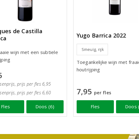
ues de Castilla
Yugo Barrica 2022
ica
Smeuïg, rijk
raaie wijn met een subtiele
jping
Toegankelijke wijn met fraa
houtrijping
5
senprijs, prijs per fles 6,95
7,95
senprijs, prijs per fles 6,60
per fles
Fles
Doos (6)
Fles
Doos 