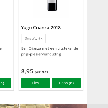
Yugo Crianza 2018
Smeuïg, rijk
ie
Een Crianza met een uitstekende
prijs-plezierverhouding
8,95
per fles
(6)
Fles
Doos (6)