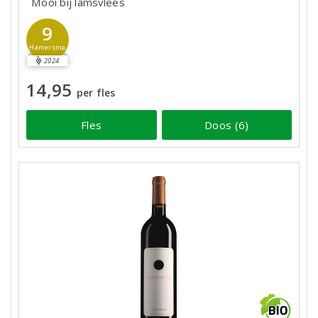
Mooi bij lamsvlees
9
Hamersma
2024
14,95
per fles
Fles
Doos (6)