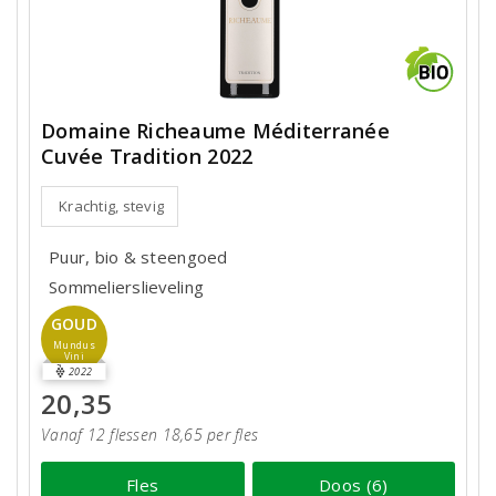
Domaine Richeaume Méditerranée
Cuvée Tradition 2022
Krachtig, stevig
Puur, bio & steengoed
Sommelierslieveling
GOUD
Mundus
Vini
2022
20,35
Vanaf 12 flessen 18,65 per fles
Fles
Doos (6)