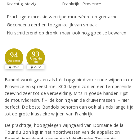
Krachtig, stevig
Frankrijk - Provence
Prachtige expressie van rijpe mourvèdre en grenache
Geconcentreerd en toegankelijk van smaak
Nu schitterend op dronk, maar ook nog goed te bewaren
93
94
Revue du
Decanter
Vin
2022
2022
Bandol wordt gezien als hét topgebied voor rode wijnen in de
Provence en spreekt met 300 dagen zon en een temperende
zeewind zeer tot de verbeelding. Mits in goede handen rijpt
de mourvèdredruif – 'de koning van de druivenrassen' – hier
perfect. De beste Bandols behoren dan ook al sinds lange tijd
tot de grote klassieke wijnen van Frankrijk.
De prachtige, hooggelegen wijngaard van Domaine de la
Tour du Bon ligt in het noordwesten van de appellation
Bandol, ingeklemd tussen de Middellandse Zee en de