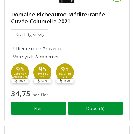
Domaine Richeaume Méditerranée
Cuvée Columelle 2021
Krachtig, stevig
Ultieme rode Provence
Van syrah & cabernet
95
95
95
Bettane +
Revue du
Revue du
Desseauve
Vin
Vin
2021
2021
2020
34,75
per fles
Fles
Doos (6)