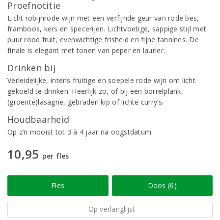
Proefnotitie
Licht robijnrode wijn met een verfijnde geur van rode bes,
framboos, kers en specerijen. Lichtvoetige, sappige stijl met
puur rood fruit, evenwichtige frisheid en fijne tannines. De
finale is elegant met tonen van peper en laurier.
Drinken bij
Verleidelijke, intens fruitige en soepele rode wijn om licht
gekoeld te drinken. Heerlijk zo, of bij een borrelplank,
(groente)lasagne, gebraden kip of lichte curry’s.
Houdbaarheid
Op z’n mooist tot 3 à 4 jaar na oogstdatum.
10,95
per fles
Fles
Doos (6)
Op verlanglijst