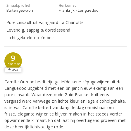
Smaakprofiel
Herkomst
Buitengewoon
Frankrijk - Languedoc
Pure cinsault uit wijngaard La Charlotte
Levendig, sappig & dorstlessend
Licht gekoeld op z’n best
9
Hamersma
2024
Camille Ournac heeft zijn geliefde serie cépagewijnen uit de
Languedoc uitgebreid met een briljant nieuw exemplaar: een
pure cinsault. Waar deze oude Zuid-Franse druif eens
verguisd werd vanwege z’n lichte kleur en lage alcoholgehalte,
is ‘ie wat Camille betreft vandaag de dag onmisbaar om
frisse, elegante wijnen te blijven maken in het steeds verder
opwarmende klimaat. En dat laat hij overtuigend proeven met
deze heerlijk lichtvoetige rode.