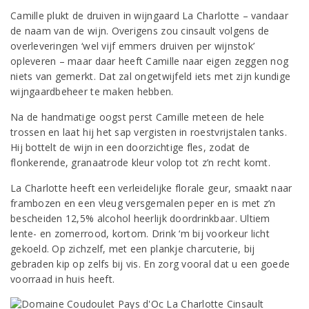
Camille plukt de druiven in wijngaard La Charlotte – vandaar
de naam van de wijn. Overigens zou cinsault volgens de
overleveringen ‘wel vijf emmers druiven per wijnstok’
opleveren – maar daar heeft Camille naar eigen zeggen nog
niets van gemerkt. Dat zal ongetwijfeld iets met zijn kundige
wijngaardbeheer te maken hebben.
Na de handmatige oogst perst Camille meteen de hele
trossen en laat hij het sap vergisten in roestvrijstalen tanks.
Hij bottelt de wijn in een doorzichtige fles, zodat de
flonkerende, granaatrode kleur volop tot z’n recht komt.
La Charlotte heeft een verleidelijke florale geur, smaakt naar
frambozen en een vleug versgemalen peper en is met z’n
bescheiden 12,5% alcohol heerlijk doordrinkbaar. Ultiem
lente- en zomerrood, kortom. Drink ‘m bij voorkeur licht
gekoeld. Op zichzelf, met een plankje charcuterie, bij
gebraden kip op zelfs bij vis. En zorg vooral dat u een goede
voorraad in huis heeft.