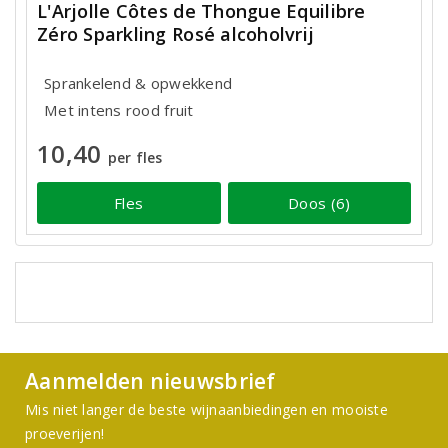
L'Arjolle Côtes de Thongue Equilibre
Zéro Sparkling Rosé alcoholvrij
Sprankelend & opwekkend
Met intens rood fruit
10,40
per fles
Fles
Doos (6)
Aanmelden nieuwsbrief
Mis niet langer de beste wijnaanbiedingen en mooiste
proeverijen!