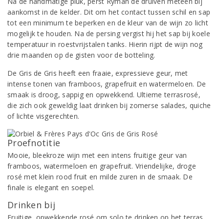
Na de handmatige pluk, perst Ryman de druiven meteen bij
aankomst in de kelder. Dit om het contact tussen schil en sap
tot een minimum te beperken en de kleur van de wijn zo licht
mogelijk te houden. Na de persing vergist hij het sap bij koele
temperatuur in roestvrijstalen tanks. Hierin rijpt de wijn nog
drie maanden op de gisten voor de botteling.
De Gris de Gris heeft een fraaie, expressieve geur, met
intense tonen van framboos, grapefruit en watermeloen. De
smaak is droog, sappig en opwekkend. Ultieme terrasrosé,
die zich ook geweldig laat drinken bij zomerse salades, quiche
of lichte visgerechten.
Proefnotitie
Mooie, bleekroze wijn met een intens fruitige geur van
framboos, watermeloen en grapefruit. Vriendelijke, droge
rosé met klein rood fruit en milde zuren in de smaak. De
finale is elegant en soepel.
Drinken bij
Fruitige, opwekkende rosé om solo te drinken op het terras