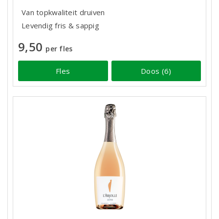
Van topkwaliteit druiven
Levendig fris & sappig
9,50
per fles
Fles
Doos (6)