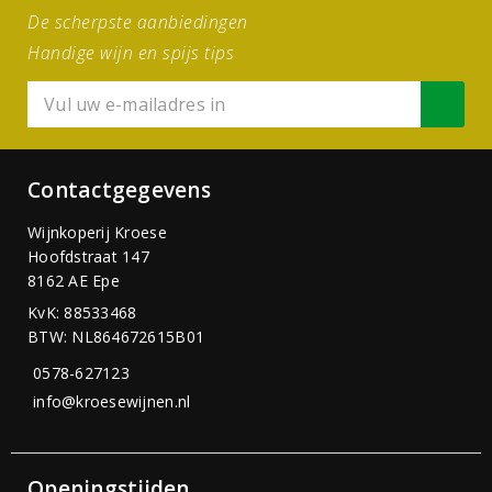
De scherpste aanbiedingen
Handige wijn en spijs tips
Contactgegevens
Wijnkoperij Kroese
Hoofdstraat 147
8162 AE Epe
KvK: 88533468
BTW: NL864672615B01
0578-627123
info@kroesewijnen.nl
Openingstijden