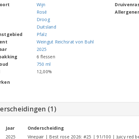
oort
Wijn
Druivenra
Rosé
Allergene
Droog
Duitsland
mstgebied
Pfalz
ent
Weingut Reichsrat von Buhl
aar
2025
pakking
6 flessen
houd
750 ml
l
12,00%
rken
erscheidingen (1)
Jaar
Onderscheiding
2025
Vinepair | Best rose 2026: #25 | 91/100 | Juicy red be