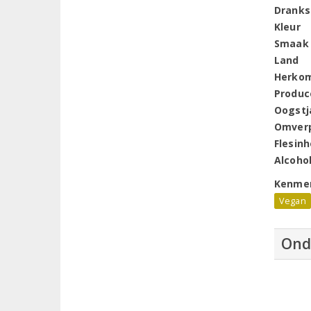
Dranks
Kleur
Smaak
Land
Herko
Produc
Oogstj
Omver
Flesin
Alcoho
Kenme
Vegan
Ond