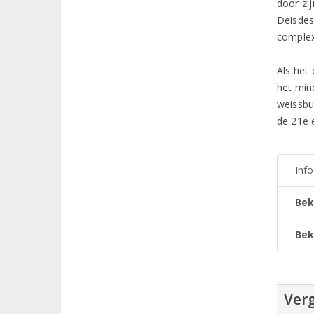
door zij
Deisdes
complex
Als het 
het min
weissbu
de 21e 
Inf
Bek
Bek
Verg