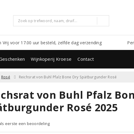
m Vrij voor 17.00 uur besteld, zelfde dag verzending
Per
Geschenken
Wijnkoperij Kroese
Contact
Rosé
Reichsrat von Buhl Pfalz Bone Dry Spätburgunder Rosé
ichsrat von Buhl Pfalz Bo
ätburgunder Rosé 2025
 als eerste een beoordeling