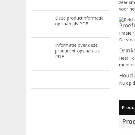
zeer sm
voor het
Deze productinformatie
opslaan als PDF
Proef
Fraaie r
De smaa
Informatie over deze
Drinke
producent opslaan als
PDF
Heerlijk
mooi om
Houdb
Nu op d
Produ
Pro