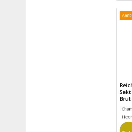
Aanb
Reic
Sekt
Brut
Cham
Heerl