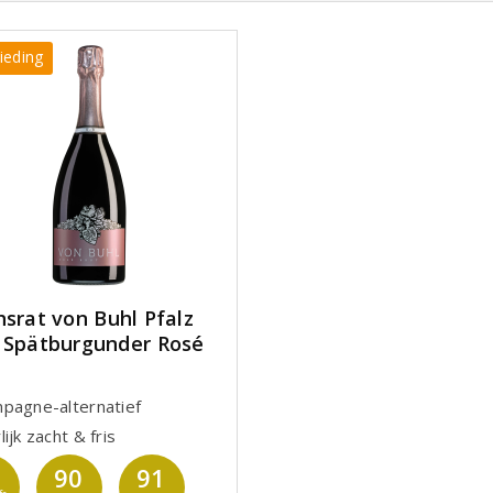
ieding
hsrat von Buhl Pfalz
 Spätburgunder Rosé
pagne-alternatief
ijk zacht & fris
90
91