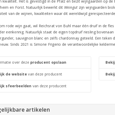
n kwaliteit. Het is gevestigd in de Pfalz en bezit wijngaarden op d
heim en Forst. Natuurlijk bewerkt dit
Weingut
zijn wijngaarden biol
iteit van de wijnen, kwaliteiten waar dit wereldwijd gerespecteerd
om rode wijn gaat, wil Reichsrat von Buhl maar één druif in de fles 
der eenkennig. Natuurlijk staat de eigen topdruif riesling bovenaan
rgunder, sauvignon blanc en zelfs chardonnay geteeld. Een teken da
eeuw. Sinds 2021 is Simone Frigerio de verantwoordelijke kelderme
ormatie over deze
producent opslaan
Bekij
ijk de website
van deze producent
Bekij
ijk sfeerbeelden
van deze producent
elijkbare artikelen