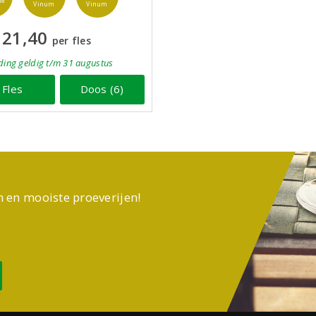
fe
Vinum
Vinum
21,40
per fles
ding
geldig
t/m 31 augustus
Fles
Doos (6)
n en mooiste proeverijen!