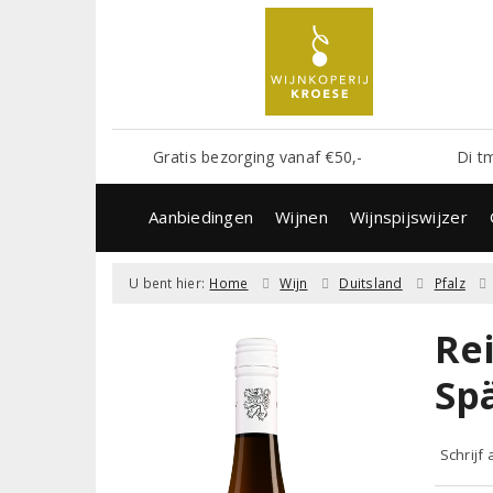
Gratis bezorging vanaf €50,-
Di t
Aanbiedingen
Wijnen
Wijnspijswijzer
U bent hier:
Home
Wijn
Duitsland
Pfalz
Re
Sp
Schrijf