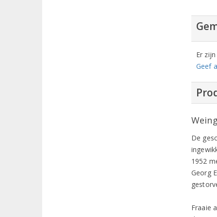
Gem
Er zij
Geef a
Prod
Weing
De gesc
ingewik
1952 me
Georg E
gestorv
Fraaie 