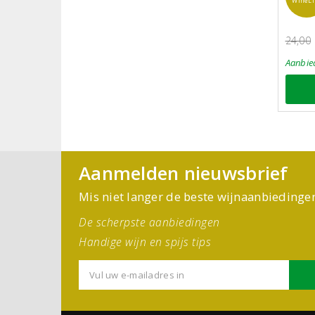
WineLi
24,00
Aanbie
Aanmelden nieuwsbrief
Mis niet langer de beste wijnaanbiedinge
De scherpste aanbiedingen
Handige wijn en spijs tips