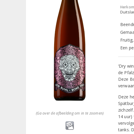
Herkom
Duitsla
Beendr
Gemaak
Fruiti
Een pe
‘Dry win
de Pfal
Deze Bo
verwaar
Deze he
Spätbur
zichzelf
(Ga over de afbeelding om in te zoomen)
14 uur)
vervolge
tanks. D