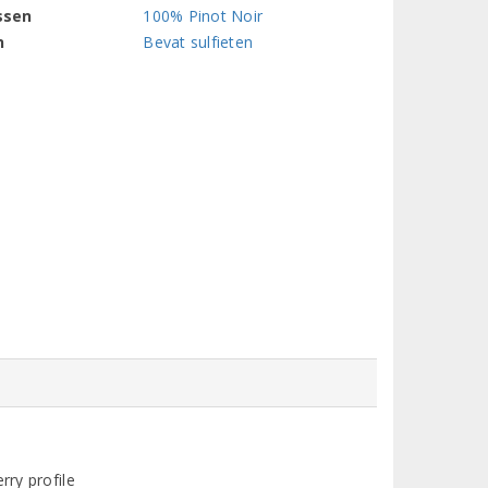
ssen
100% Pinot Noir
n
Bevat sulfieten
rry profile