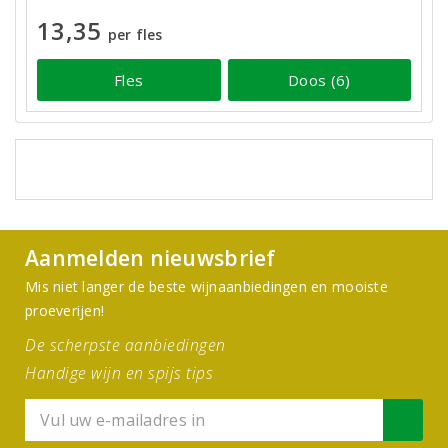
13,35
per fles
Fles
Doos (6)
Aanmelden nieuwsbrief
Mis niet langer de beste wijnaanbiedingen en mooiste
proeverijen!
De scherpste aanbiedingen
Handige wijn en spijs tips