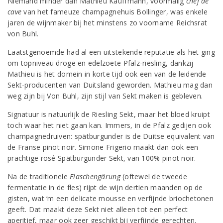
Niemand minder dan Mathieu Kauffmann, voormalig
chef de
cave
van het fameuze champagnehuis Bollinger, was enkele
jaren de wijnmaker bij het minstens zo voorname Reichsrat
von Buhl.
Laatstgenoemde had al een uitstekende reputatie als het ging
om topniveau droge en edelzoete Pfalz-riesling, dankzij
Mathieu is het domein in korte tijd ook een van de leidende
Sekt-producenten van Duitsland geworden. Mathieu mag dan
weg zijn bij Von Buhl, zijn stijl van Sekt maken is gebleven.
Signatuur is natuurlijk de Riesling Sekt, maar het bloed kruipt
toch waar het niet gaan kan. Immers, in de Pfalz gedijen ook
champagnedruiven: spätburgunder is de Duitse equivalent van
de Franse pinot noir. Simone Frigerio maakt dan ook een
prachtige rosé Spätburgunder Sekt, van 100% pinot noir.
Na de traditionele
Flaschengärung
(oftewel de tweede
fermentatie in de fles) rijpt de wijn dertien maanden op de
gisten, wat ‘m een delicate mousse en verfijnde briochetonen
geeft. Dat maakt deze Sekt niet alleen tot een perfect
aperitief, maar ook zeer geschikt bij verfijnde gerechten.