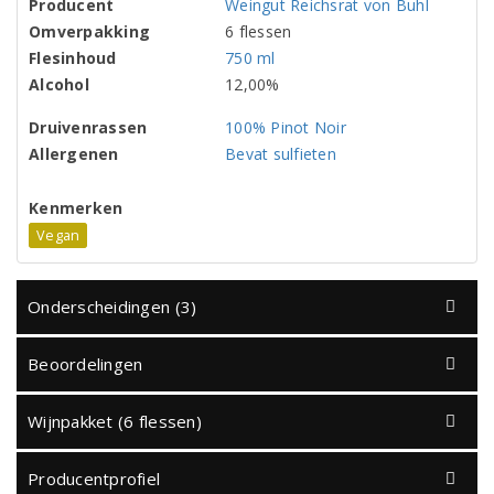
Producent
Weingut Reichsrat von Buhl
Omverpakking
6 flessen
Flesinhoud
750 ml
Alcohol
12,00%
Druivenrassen
100% Pinot Noir
Allergenen
Bevat sulfieten
Kenmerken
Vegan
Onderscheidingen (3)
Beoordelingen
Wijnpakket (6 flessen)
Producentprofiel