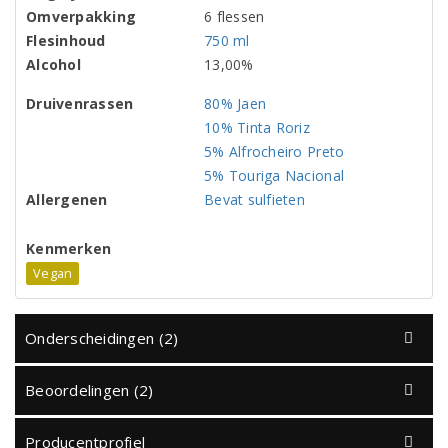
Omverpakking
6 flessen
Flesinhoud
750 ml
Alcohol
13,00%
Druivenrassen
80% Jaen
10% Tinta Roriz
5% Alfrocheiro Preto
5% Touriga Nacional
Allergenen
Bevat sulfieten
Kenmerken
Vegan
Onderscheidingen (2)
Beoordelingen (2)
Producentprofiel