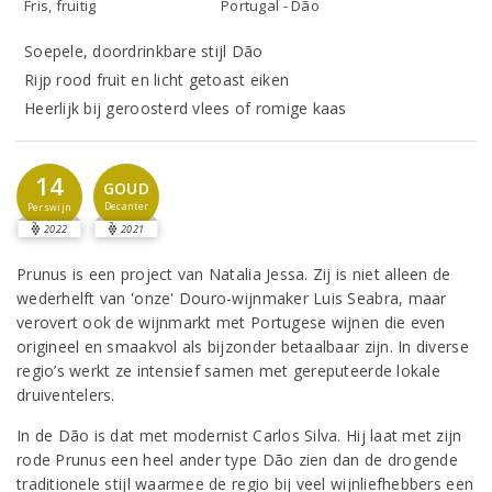
Fris, fruitig
Portugal - Dão
Soepele, doordrinkbare stijl Dão
Rijp rood fruit en licht getoast eiken
Heerlijk bij geroosterd vlees of romige kaas
14
GOUD
Decanter
Perswijn
2022
2021
Prunus is een project van Natalia Jessa. Zij is niet alleen de
wederhelft van 'onze' Douro-wijnmaker Luis Seabra, maar
verovert ook de wijnmarkt met Portugese wijnen die even
origineel en smaakvol als bijzonder betaalbaar zijn. In diverse
regio’s werkt ze intensief samen met gereputeerde lokale
druiventelers.
In de Dão is dat met modernist Carlos Silva. Hij laat met zijn
rode Prunus een heel ander type Dão zien dan de drogende
traditionele stijl waarmee de regio bij veel wijnliefhebbers een