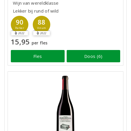
Wijn van wereldklasse
Lekker bij rund of wild
90
88
Parker
Vinum
2022
2022
15,95
per fles
Fles
Doos (6)