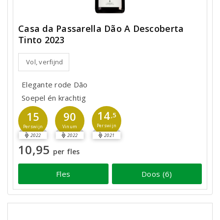
Casa da Passarella Dão A Descoberta
Tinto 2023
Vol, verfijnd
Elegante rode Dão
Soepel én krachtig
14
15
90
,5
Perswijn
Perswijn
Vinum
2022
2022
2021
10,95
per fles
Fles
Doos (6)