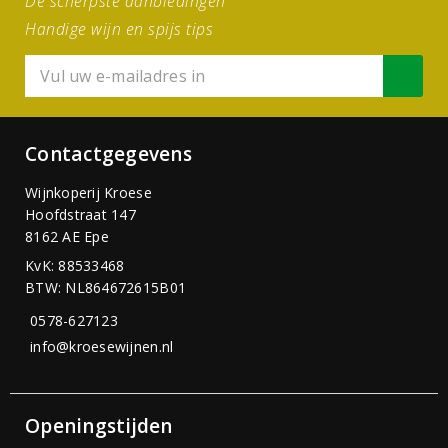
De scherpste aanbiedingen
Handige wijn en spijs tips
Contactgegevens
Wijnkoperij Kroese
Hoofdstraat 147
8162 AE Epe
KvK: 88533468
BTW: NL864672615B01
0578-627123
info@kroesewijnen.nl
Openingstijden