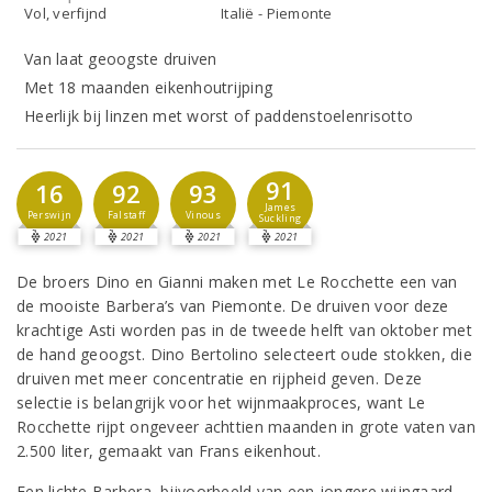
Vol, verfijnd
Italië - Piemonte
Van laat geoogste druiven
Met 18 maanden eikenhoutrijping
Heerlijk bij linzen met worst of paddenstoelenrisotto
91
16
92
93
James
Perswijn
Falstaff
Vinous
Suckling
2021
2021
2021
2021
De broers Dino en Gianni maken met Le Rocchette een van
de mooiste Barbera’s van Piemonte. De druiven voor deze
krachtige Asti worden pas in de tweede helft van oktober met
de hand geoogst. Dino Bertolino selecteert oude stokken, die
druiven met meer concentratie en rijpheid geven. Deze
selectie is belangrijk voor het wijnmaakproces, want Le
Rocchette rijpt ongeveer achttien maanden in grote vaten van
2.500 liter, gemaakt van Frans eikenhout.
Een lichte Barbera, bijvoorbeeld van een jongere wijngaard,