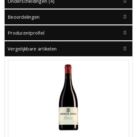
Onderscheidingen (4)
Beoordelingen
Producentprofiel
Vergelijkbare artikelen