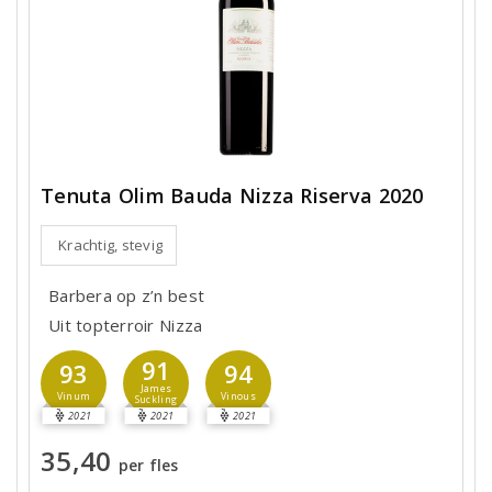
Tenuta Olim Bauda Nizza Riserva 2020
Krachtig, stevig
Barbera op z’n best
Uit topterroir Nizza
91
93
94
James
Vinum
Vinous
Suckling
2021
2021
2021
35,40
per fles