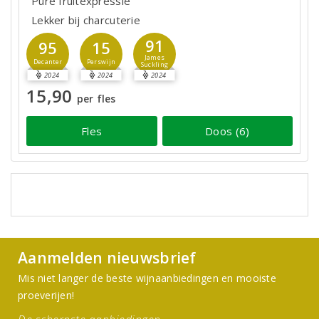
Pure fruitexpressie
Lekker bij charcuterie
91
95
15
James
Decanter
Perswijn
Suckling
2024
2024
2024
15,90
per fles
Fles
Doos (6)
Aanmelden nieuwsbrief
Mis niet langer de beste wijnaanbiedingen en mooiste
proeverijen!