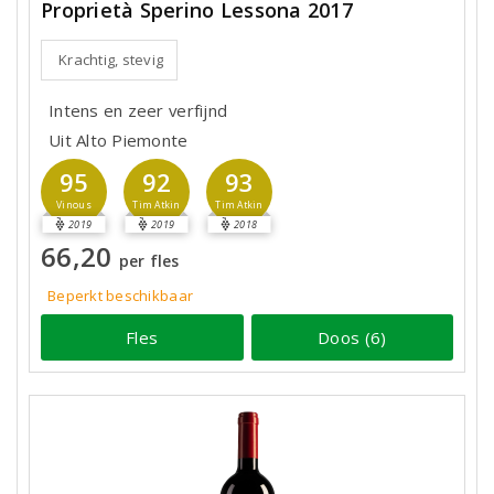
Proprietà Sperino Lessona 2017
Krachtig, stevig
Intens en zeer verfijnd
Uit Alto Piemonte
95
92
93
Vinous
Tim Atkin
Tim Atkin
2019
2019
2018
66,20
per fles
Beperkt beschikbaar
Fles
Doos (6)