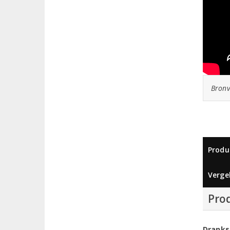
Bronv
Produ
Vergel
Pro
Dranks