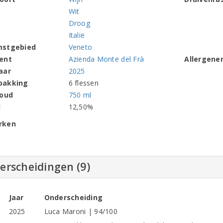
Wit
Droog
Italië
mstgebied
Veneto
ent
Azienda Monte del Frà
Allergene
aar
2025
pakking
6 flessen
houd
750 ml
l
12,50%
rken
erscheidingen (9)
Jaar
Onderscheiding
2025
Luca Maroni | 94/100