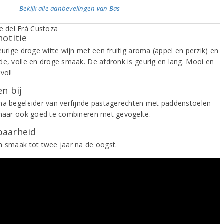
Bekijk alle aanbevelingen van Bas
notitie
eurige droge witte wijn met een fruitig aroma (appel en perzik) en
de, volle en droge smaak. De afdronk is geurig en lang. Mooi en
vol!
n bij
ma begeleider van verfijnde pastagerechten met paddenstoelen
 maar ook goed te combineren met gevogelte.
aarheid
n smaak tot twee jaar na de oogst.