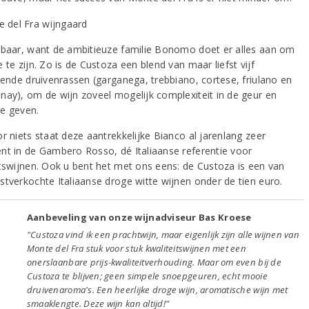
rbaar, want de ambitieuze familie Bonomo doet er alles aan om
 te zijn. Zo is de Custoza een blend van maar liefst vijf
llende druivenrassen (garganega, trebbiano, cortese, friulano en
nay), om de wijn zoveel mogelijk complexiteit in de geur en
e geven.
r niets staat deze aantrekkelijke Bianco al jarenlang zeer
nt in de Gambero Rosso, dé Italiaanse referentie voor
itswijnen. Ook u bent het met ons eens: de Custoza is een van
stverkochte Italiaanse droge witte wijnen onder de tien euro.
Aanbeveling van onze wijnadviseur Bas Kroese
"Custoza vind ik een prachtwijn, maar eigenlijk zijn alle wijnen van
Monte del Fra stuk voor stuk kwaliteitswijnen met een
onerslaanbare prijs-kwaliteitverhouding. Maar om even bij de
Custoza te blijven; geen simpele snoepgeuren, echt mooie
druivenaroma's. Een heerlijke droge wijn, aromatische wijn met
smaaklengte. Deze wijn kan altijd!"