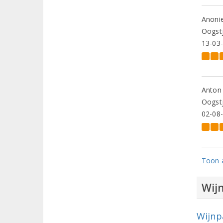
Anoni
Oogstj
13-03
Anton
Oogstj
02-08
Toon a
Wij
Wijnp