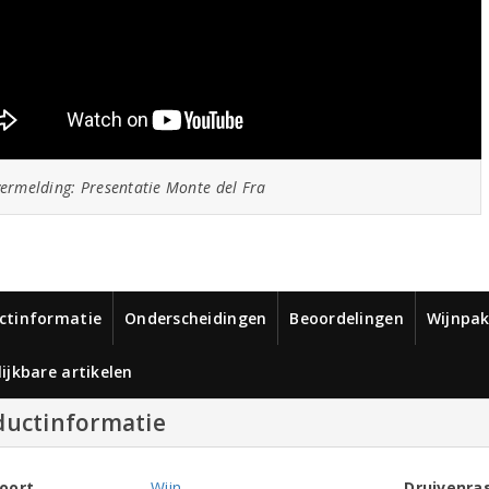
ermelding: Presentatie Monte del Fra
ctinformatie
Onderscheidingen
Beoordelingen
Wijnpak
ijkbare artikelen
ductinformatie
oort
Wijn
Druivenra