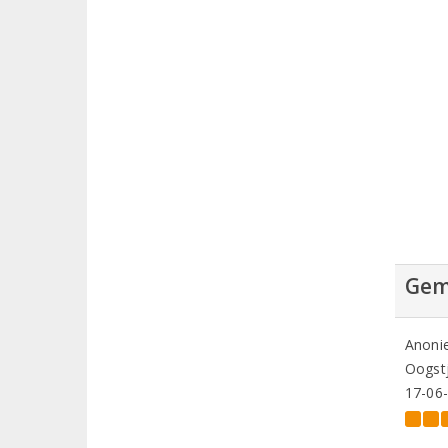
Gem
Anoni
Oogstj
17-06