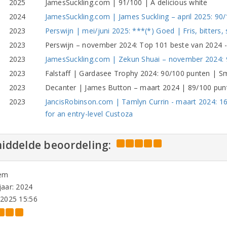
2025
JamesSuckling.com | 91/100 | A delicious white
2024
JamesSuckling.com | James Suckling – april 2025: 90
2023
Perswijn | mei/juni 2025: ***(*) Goed | Fris, bitters, 
2023
Perswijn – november 2024: Top 101 beste van 2024 -
2023
JamesSuckling.com | Zekun Shuai – november 2024: 91
2023
Falstaff | Gardasee Trophy 2024: 90/100 punten | Sm
2023
Decanter | James Button – maart 2024 | 89/100 pun
2023
JancisRobinson.com | Tamlyn Currin - maart 2024: 1
for an entry-level Custoza
iddelde beoordeling:
em
aar: 2024
-2025 15:56