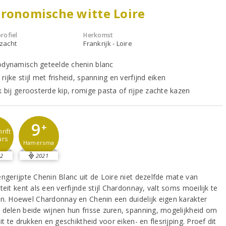
ronomische witte Loire
rofiel
Herkomst
 zacht
Frankrijk - Loire
odynamisch geteelde chenin blanc
rijke stijl met frisheid, spanning en verfijnd eiken
k bij geroosterde kip, romige pasta of rijpe zachte kazen
9
+
rift
urs
Hamersma
2
2021
engerijpte Chenin Blanc uit de Loire niet dezelfde mate van
teit kent als een verfijnde stijl Chardonnay, valt soms moeilijk te
en. Hoewel Chardonnay en Chenin een duidelijk eigen karakter
 delen beide wijnen hun frisse zuren, spanning, mogelijkheid om
uit te drukken en geschiktheid voor eiken- en flesrijping. Proef dit