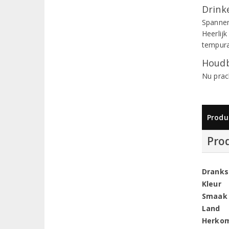
Drinke
Spannen
Heerlijk
tempura
Houdb
Nu prac
Produ
Pro
Dranks
Kleur
Smaak
Land
Herko