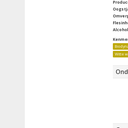
Produc
Oogstj
Omver
Flesin
Alcoho
Kenme
Biodyn
Witte w
Ond