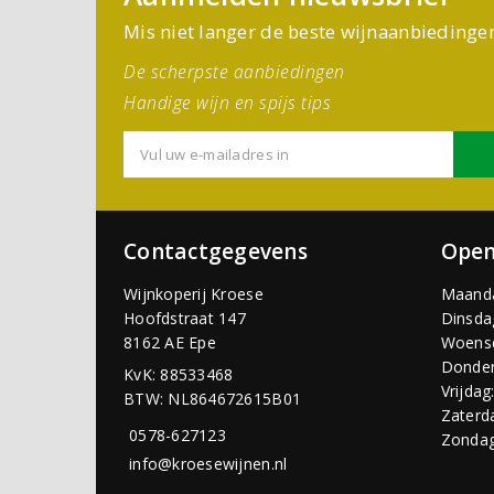
Mis niet langer de beste wijnaanbiedinge
De scherpste aanbiedingen
Handige wijn en spijs tips
Contactgegevens
Open
Wijnkoperij Kroese
Maand
Hoofdstraat 147
Dinsda
8162 AE Epe
Woens
Donder
KvK: 88533468
Vrijdag
BTW: NL864672615B01
Zaterd
0578-627123
Zondag
info@kroesewijnen.nl