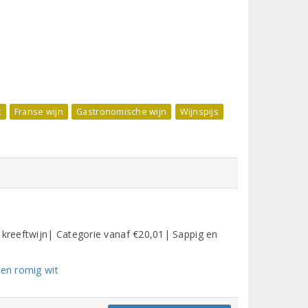
k
Franse wijn
Gastronomische wijn
Wijnspijs
 kreeftwijn| Categorie vanaf €20,01| Sappig en
 en romig wit