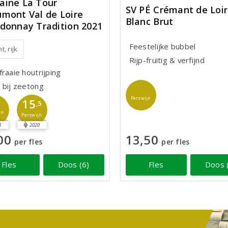
ine La Tour
SV PÉ Crémant de Loi
mont Val de Loire
Blanc Brut
donnay Tradition 2021
Feestelijke bubbel
t, rijk
Rijp-fruitig & verfijnd
raaie houtrijping
 bij zeetong
Perswijn
15
,5
jn
Perswijn
1
2020
00
13,50
per fles
per fles
Fles
Doos (6)
Fles
Doos 