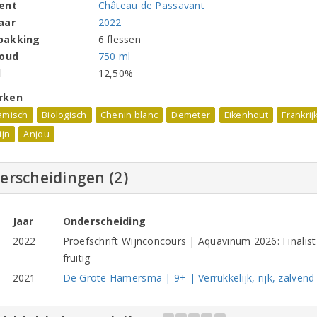
ent
Château de Passavant
aar
2022
pakking
6 flessen
houd
750 ml
l
12,50%
rken
amisch
Biologisch
Chenin blanc
Demeter
Eikenhout
Frankrij
ijn
Anjou
erscheidingen (2)
Jaar
Onderscheiding
2022
Proefschrift Wijnconcours | Aquavinum 2026: Finalist
fruitig
2021
De Grote Hamersma | 9+ | Verrukkelijk, rijk, zalvend