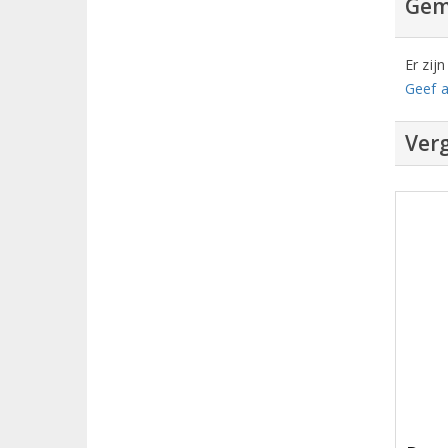
Gem
Er zij
Geef a
Verg