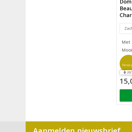
Doma
Beau
Char
Zach
Met f
Mooi
Perswi
202
15,
Aanmelden nieuwsbrief