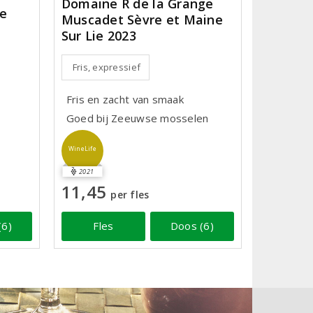
Domaine R de la Grange
re
Muscadet Sèvre et Maine
Sur Lie 2023
Fris, expressief
Fris en zacht van smaak
Goed bij Zeeuwse mosselen
WineLife
2021
11,45
per fles
(6)
Fles
Doos (6)