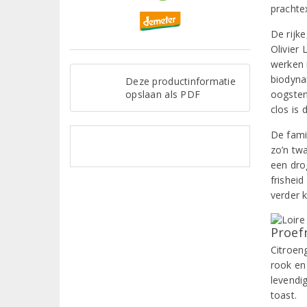
prachte
De rijk
Olivier
werken 
biodyna
Deze productinformatie
opslaan als PDF
oogsten
clos is
De famil
zo’n twa
een dro
frisheid
verder k
Proef
Citroen
rook en
levendi
toast.