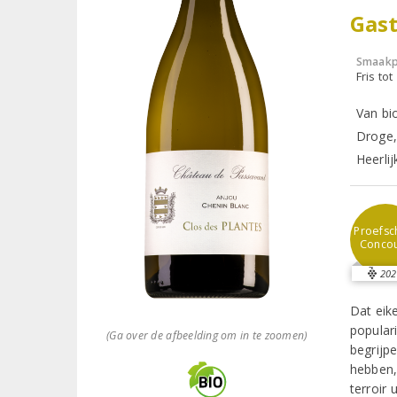
Gast
Smaakp
Fris tot
Van bi
Droge, 
Heerlij
Proefsch
Conco
202
Dat eik
populari
(Ga over de afbeelding om in te zoomen)
begrijp
hebben,
terroir 