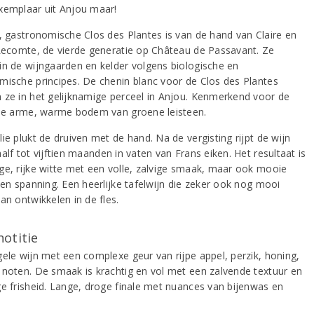
xemplaar uit Anjou maar!
e, gastronomische Clos des Plantes is van de hand van Claire en
 Lecomte, de vierde generatie op Château de Passavant. Ze
in de wijngaarden en kelder volgens biologische en
mische principes. De chenin blanc voor de Clos des Plantes
 ze in het gelijknamige perceel in Anjou. Kenmerkend voor de
 de arme, warme bodem van groene leisteen.
ie plukt de druiven met de hand. Na de vergisting rijpt de wijn
alf tot vijftien maanden in vaten van Frans eiken. Het resultaat is
ge, rijke witte met een volle, zalvige smaak, maar ook mooie
 en spanning. Een heerlijke tafelwijn die zeker ook nog mooi
an ontwikkelen in de fles.
notitie
gele wijn met een complexe geur van rijpe appel, perzik, honing,
 noten. De smaak is krachtig en vol met een zalvende textuur en
ge frisheid. Lange, droge finale met nuances van bijenwas en