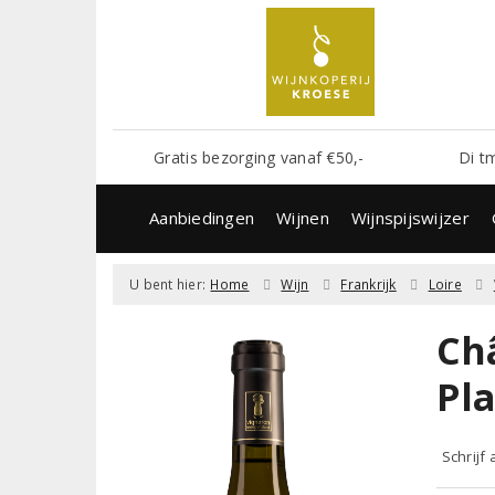
Gratis bezorging vanaf €50,-
Di t
Aanbiedingen
Wijnen
Wijnspijswijzer
U bent hier:
Home
Wijn
Frankrijk
Loire
Ch
Pl
Schrijf