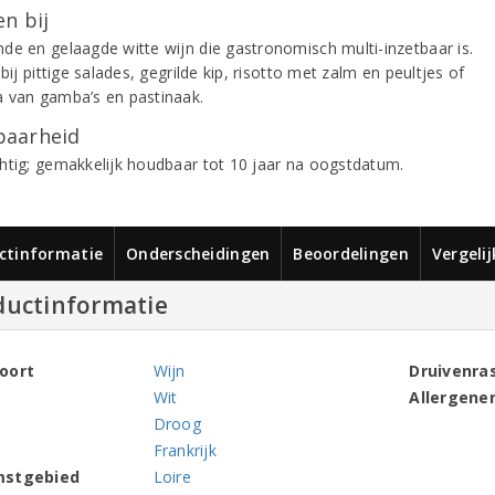
n bij
de en gelaagde witte wijn die gastronomisch multi-inzetbaar is.
 bij pittige salades, gegrilde kip, risotto met zalm en peultjes of
 van gamba’s en pastinaak.
aarheid
htig; gemakkelijk houdbaar tot 10 jaar na oogstdatum.
ctinformatie
Onderscheidingen
Beoordelingen
Vergeli
ductinformatie
oort
Wijn
Druivenra
Wit
Allergene
Droog
Frankrijk
mstgebied
Loire