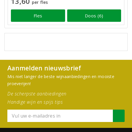
13,60
per fles
Fles
Doos (6)
Aanmelden nieuwsbrief
Mis niet langer de beste wijnaanbiedingen en mooiste
proeverijen!
De scherpste aanbiedingen
Handige wijn en spijs tips