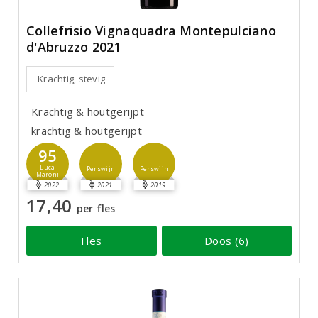
Collefrisio Vignaquadra Montepulciano
d'Abruzzo 2021
Krachtig, stevig
Krachtig & houtgerijpt
krachtig & houtgerijpt
95
Luca
Perswijn
Perswijn
Maroni
2022
2021
2019
17,40
per fles
Fles
Doos (6)