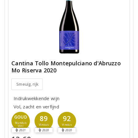
Cantina Tollo Montepulciano d'Abruzzo
Mo Riserva 2020
Smeuïg, rijk
Indrukwekkende wijn
Vol, zacht en verfijnd
89
92
GOUD
Mundus
Vinous
Vinous
Vini
2021
2020
2020