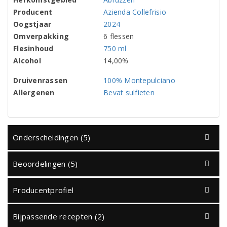
Producent
Azienda Collefrisio
Oogstjaar
2024
Omverpakking
6 flessen
Flesinhoud
750 ml
Alcohol
14,00%
Druivenrassen
100% Montepulciano
Allergenen
Bevat sulfieten
Onderscheidingen (5)
Beoordelingen (5)
Producentprofiel
Bijpassende recepten (2)