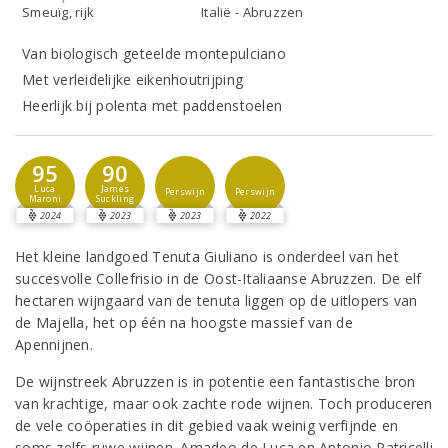
Smeuïg, rijk
Italië - Abruzzen
Van biologisch geteelde montepulciano
Met verleidelijke eikenhoutrijping
Heerlijk bij polenta met paddenstoelen
95
90
Luca
James
Perswijn
Perswijn
Maroni
Suckling
2024
2023
2023
2022
Het kleine landgoed Tenuta Giuliano is onderdeel van het
succesvolle Collefrisio in de Oost-Italiaanse Abruzzen. De elf
hectaren wijngaard van de tenuta liggen op de uitlopers van
de Majella, het op één na hoogste massief van de
Apennijnen.
De wijnstreek Abruzzen is in potentie een fantastische bron
van krachtige, maar ook zachte rode wijnen. Toch produceren
de vele coöperaties in dit gebied vaak weinig verfijnde en
soms zelfs ruwe wijnen. Amadeo de Luca en Antonio Patricelli