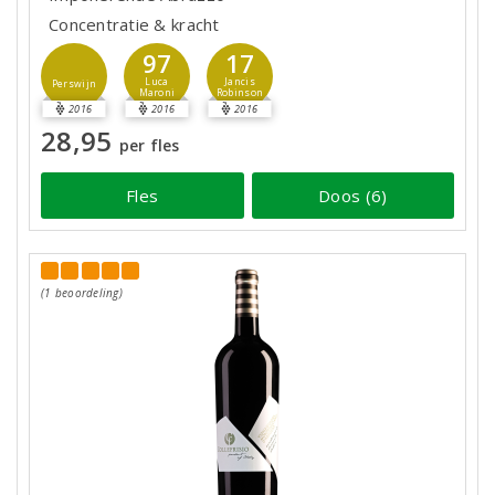
Concentratie & kracht
97
17
Luca
Jancis
Perswijn
Maroni
Robinson
2016
2016
2016
28,95
per fles
Fles
Doos (6)
(1 beoordeling)