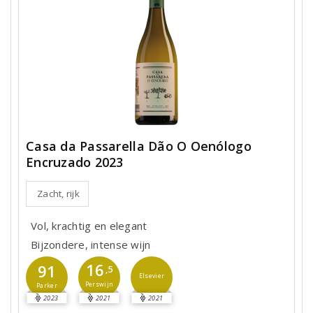
Casa da Passarella Dão O Oenólogo
Encruzado 2023
Zacht, rijk
Vol, krachtig en elegant
Bijzondere, intense wijn
16
91
,5
Elsevier
Perswijn
Parker
2023
2021
2021