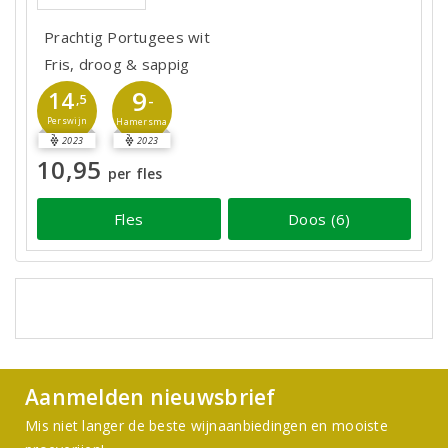
Prachtig Portugees wit
Fris, droog & sappig
9
14
-
,5
Perswijn
Hamersma
2023
2023
10,95
per fles
Fles
Doos (6)
Aanmelden nieuwsbrief
Mis niet langer de beste wijnaanbiedingen en mooiste