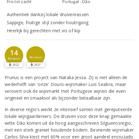
Fris tot zacht
Portugal - Dão
Authentiek dankzij lokale druivenrassen
Sappige, fruitige stijl zonder houtrijping
Heerlijk bij gerechten met vis of kip
14
Perswijn
Perswijn
2022
2021
Prunus is een project van Natalia Jessa. Zij is niet alleen de
wederhelft van 'onze' Douro-wijnmaker Luis Seabra, maar
verovert ook de wijnmarkt met Portugese wijnen die even
origineel en smaakvol als bijzonder betaalbaar zijn.
In diverse regio’s werkt ze intensief samen met gereputeerde
lokale wijngaardeniers. De druiven voor deze knap gemaakte
witte Dão komen uit de hoog aangeschreven Silgueirosregio,
met een sterk graniet houdende bodem. Bevriende wijnmaker
Carlos Silva kiest met 60% voor een groot aandeel encruzado.