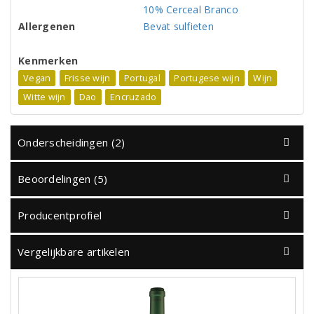
10% Cerceal Branco
Allergenen
Bevat sulfieten
Kenmerken
Vegan
Frisse wijn
Portugal
Portugese wijn
Wijn
Witte wijn
Dao
Encruzado
Onderscheidingen (2)
Beoordelingen (5)
Producentprofiel
Vergelijkbare artikelen