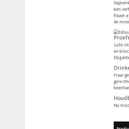
Septemb
een ver
fraaie 
de moei
Proef
Licht c
en brio
Elegant
Drinke
Fraai g
gerechte
beenham
Houdb
Nu mooi
Produ