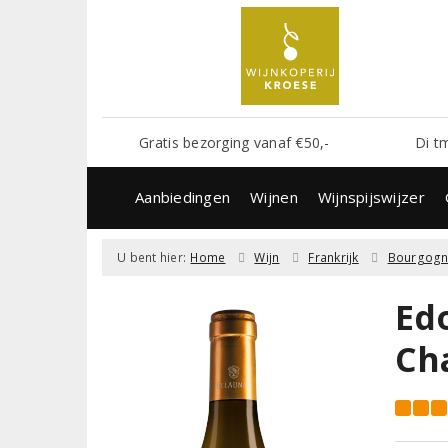
Gratis bezorging vanaf €50,-
Di t
Aanbiedingen
Wijnen
Wijnspijswijzer
U bent hier:
Home
Wijn
Frankrijk
Bourgog
Ed
Ch