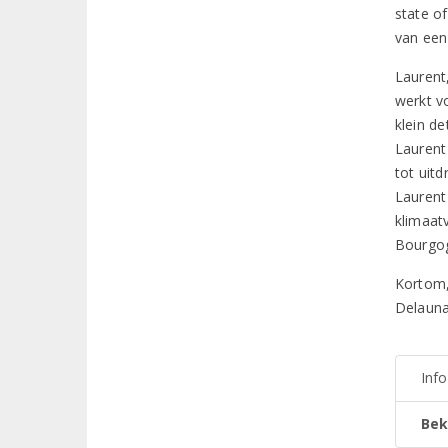
state of
van een
Laurent
werkt v
klein de
Laurent
tot uitd
Laurent
klimaat
Bourgo
Kortom,
Delaunay
Inf
Bek