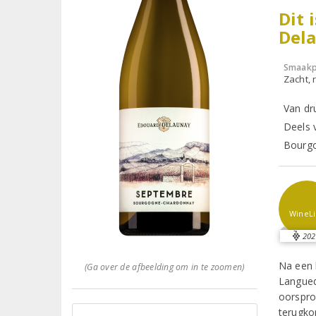
Dit 
Del
Smaakp
Zacht, r
Van dr
Deels 
Bourgo
WineLi
202
Na een 
(Ga over de afbeelding om in te zoomen)
Langued
oorspro
terugkop