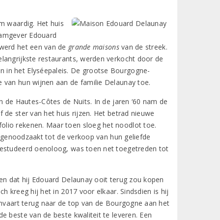
m waardig. Het huis
naamgever Edouard
 werd het een van de
grande maisons
van de streek.
langrijkste restaurants, werden verkocht door de
 in het Elyséepaleis. De grootse Bourgogne-
e van hun wijnen aan de familie Delaunay toe.
in de Hautes-Côtes de Nuits. In de jaren ‘60 nam de
 de ster van het huis rijzen. Het betrad nieuwe
olio rekenen. Maar toen sloeg het noodlot toe.
93 genoodzaakt tot de verkoop van hun geliefde
gestudeerd oenoloog, was toen net toegetreden tot
men dat hij Edouard Delaunay ooit terug zou kopen
 kreeg hij het in 2017 voor elkaar. Sindsdien is hij
einvaart terug naar de top van de Bourgogne aan het
e beste van de beste kwaliteit te leveren. Een