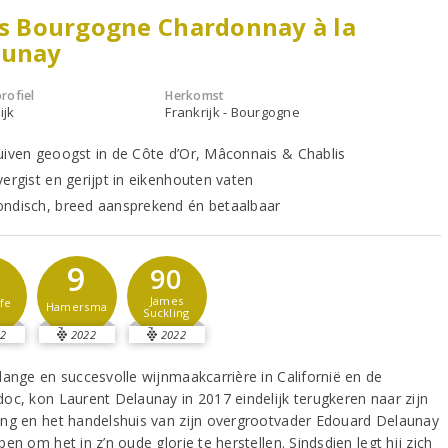
is Bourgogne Chardonnay à la
aunay
rofiel
Herkomst
ijk
Frankrijk - Bourgogne
uiven geoogst in de Côte d’Or, Mâconnais & Chablis
vergist en gerijpt in eikenhouten vaten
ndisch, breed aansprekend én betaalbaar
9
90
James
fe
Hamersma
Suckling
2
2022
2022
lange en succesvolle wijnmaakcarrière in Californië en de
oc, kon Laurent Delaunay in 2017 eindelijk terugkeren naar zijn
ng en het handelshuis van zijn overgrootvader Edouard Delaunay
en om het in z’n oude glorie te herstellen. Sindsdien legt hij zich