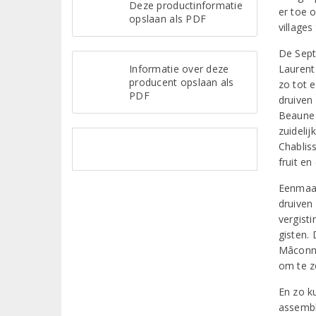
Deze productinformatie
er toe 
opslaan als PDF
villages
De Sept
Informatie over deze
Laurent 
producent opslaan als
zo tot 
PDF
druiven
Beaune 
zuidelij
Chablis
fruit en
Eenmaal
druiven
vergist
gisten. 
Mâconna
om te z
En zo k
assembla