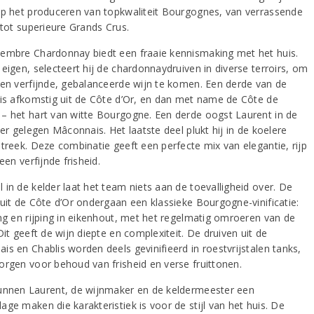
op het produceren van topkwaliteit Bourgognes, van verrassende
 tot superieure Grands Crus.
embre Chardonnay biedt een fraaie kennismaking met het huis.
eigen, selecteert hij de chardonnaydruiven in diverse terroirs, om
een verfijnde, gebalanceerde wijn te komen. Een derde van de
 is afkomstig uit de Côte d’Or, en dan met name de Côte de
– het hart van witte Bourgogne. Een derde oogst Laurent in de
ker gelegen Mâconnais. Het laatste deel plukt hij in de koelere
streek. Deze combinatie geeft een perfecte mix van elegantie, rijp
 een verfijnde frisheid.
 in de kelder laat het team niets aan de toevalligheid over. De
 uit de Côte d’Or ondergaan een klassieke Bourgogne-vinificatie:
ing en rijping in eikenhout, met het regelmatig omroeren van de
Dit geeft de wijn diepte en complexiteit. De druiven uit de
is en Chablis worden deels gevinifieerd in roestvrijstalen tanks,
orgen voor behoud van frisheid en verse fruittonen.
unnen Laurent, de wijnmaker en de keldermeester een
ge maken die karakteristiek is voor de stijl van het huis. De