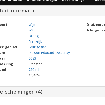
ductinformatie
oort
Wijn
Druivenra
Wit
Allergene
Droog
Frankrijk
mstgebied
Bourgogne
ent
Maison Edouard Delaunay
aar
2023
pakking
6 flessen
houd
750 ml
l
13,00%
erscheidingen (4)