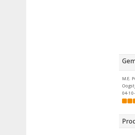
Gem
M.E. P
Oogstj
04-10
Prod