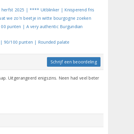
erfst 2025 | **** Uitblinker | Knisperend fris
at we zo'n beetje in witte bourgogne zoeken
100 punten | A very authentic Burgundian
 | 90/100 punten | Rounded palate
Schrijf een beoordeling
sap. Uitgerangeerd enigszins. Neen had veel beter