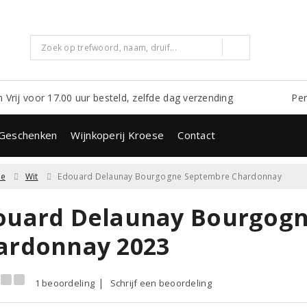
m Vrij voor 17.00 uur besteld, zelfde dag verzending
Per
Geschenken
Wijnkoperij Kroese
Contact
ne
Wit
Edouard Delaunay Bourgogne Septembre Chardonnay
ouard Delaunay Bourgog
ardonnay 2023
1 beoordeling
Schrijf een beoordeling