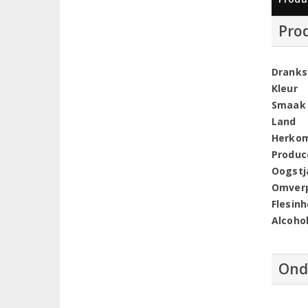
Pro
Dranks
Kleur
Smaak
Land
Herko
Produc
Oogstj
Omver
Flesin
Alcoho
Ond