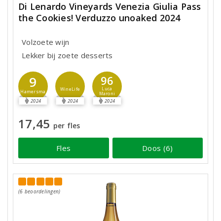
Di Lenardo Vineyards Venezia Giulia Pass
the Cookies! Verduzzo unoaked 2024
Volzoete wijn
Lekker bij zoete desserts
9
96
Luca
WineLife
Hamersma
Maroni
2024
2024
2024
17,45
per fles
Fles
Doos (6)
(6 beoordelingen)