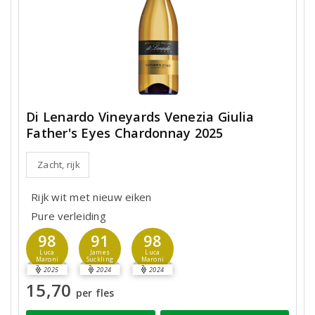
Di Lenardo Vineyards Venezia Giulia
Father's Eyes Chardonnay 2025
Zacht, rijk
Rijk wit met nieuw eiken
Pure verleiding
98
91
98
Luca
James
Luca
Maroni
Suckling
Maroni
2025
2024
2024
15,70
per fles