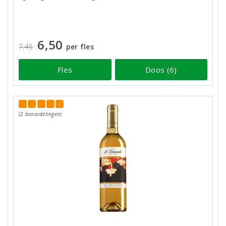
6,50
7,45
per fles
Fles
Doos (6)
(2 beoordelingen)