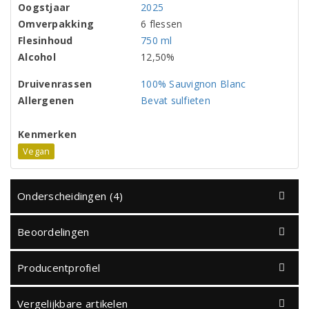
Oogstjaar
2025
Omverpakking
6 flessen
Flesinhoud
750 ml
Alcohol
12,50%
Druivenrassen
100% Sauvignon Blanc
Allergenen
Bevat sulfieten
Kenmerken
Vegan
Onderscheidingen (4)
Beoordelingen
Producentprofiel
Vergelijkbare artikelen