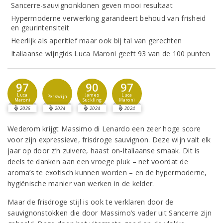
Sancerre-sauvignonklonen geven mooi resultaat
Hypermoderne verwerking garandeert behoud van frisheid
en geurintensiteit
Heerlijk als aperitief maar ook bij tal van gerechten
Italiaanse wijngids Luca Maroni geeft 93 van de 100 punten
97
90
97
Luca
James
Luca
Perswijn
Maroni
Suckling
Maroni
2025
2024
2024
2024
Wederom krijgt Massimo di Lenardo een zeer hoge score
voor zijn expressieve, frisdroge sauvignon. Deze wijn valt elk
jaar op door z’n zuivere, haast on-Italiaanse smaak. Dit is
deels te danken aan een vroege pluk – net voordat de
aroma’s te exotisch kunnen worden – en de hypermoderne,
hygiënische manier van werken in de kelder.
Maar de frisdroge stijl is ook te verklaren door de
sauvignonstokken die door Massimo’s vader uit Sancerre zijn