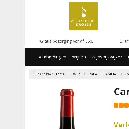
Gratis bezorging vanaf €50,-
Di t
Aanbiedingen
Wijnen
Wijnspijswijzer
U bent hier:
Home
Wijn
Italië
Apulië
R
Ca
Verl