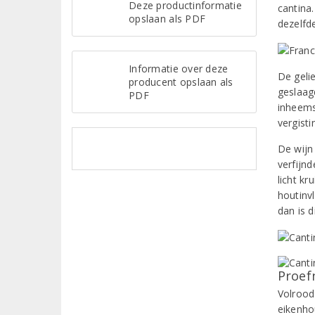
Deze productinformatie
cantina
opslaan als PDF
dezelfd
Informatie over deze
De gelie
producent opslaan als
geslaag
PDF
inheems
vergist
De wijn
verfijn
licht kr
houtinv
dan is 
Proef
Volrood 
eikenho