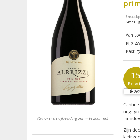
prim
Smaakp
Smeuïg,
Van to
Rijp zw
Past go
1
Perswi
202
Cantine
uitgegr
Inmidde
(Ga over de afbeelding om in te zoomen)
Zijn do
kleinzo