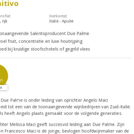
itivo
rofiel
Herkomst
 rijk
Italië - Apulië
onaangevende Salentoproducent Due Palme
oel fruit, concentratie en luxe houtrijping
ed bij kruidige stoofschotels of gegrild vlees
5
jn
4
 Due Palme is onder leiding van oprichter Angelo Maci
oeid tot een van de toonaangevende wijnbedrijven van Zuid-Italië.
ls heeft Angelo plaats gemaakt voor de volgende generaties.
chter Melissa Maci geeft succesvol leiding aan Due Palme. Zijn
on Francesco Maci is de jonge, bevlogen hoofdwĳnmaker van de