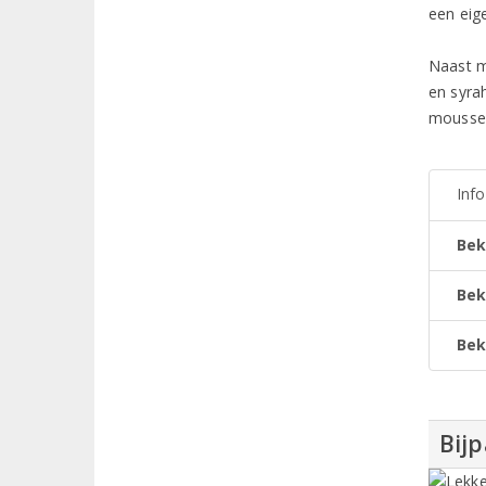
een eig
Naast m
en syra
mousser
Inf
Bek
Bek
Bek
Bijp