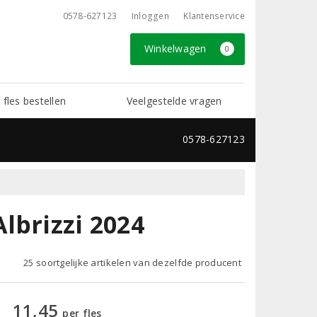
0578-627123
Inloggen
Klantenservice
Winkelwagen
0
 fles bestellen
Veelgestelde vragen
0578-627123
lbrizzi 2024
25 soortgelijke artikelen van dezelfde producent
11,45
per fles