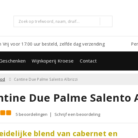
m Vrij voor 17.00 uur besteld, zelfde dag verzending
Per
Geschenken
Wijnkoperij Kroese
Contact
ood
Cantine Due Palme Salento Albrizzi
ntine Due Palme Salento A
5 beoordelingen
Schrijf een beoordeling
eidelijke blend van cabernet en