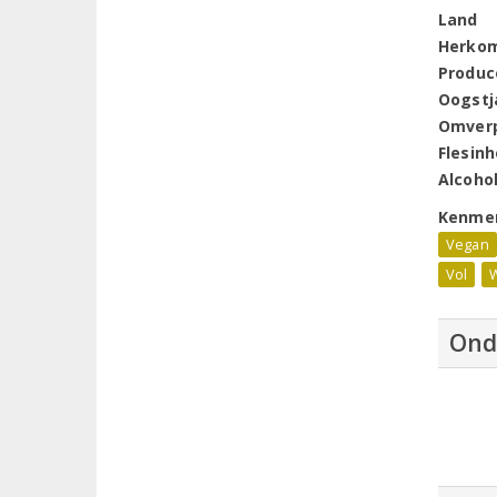
Land
Herko
Produc
Oogstj
Omver
Flesin
Alcoho
Kenme
Vegan
Vol
W
Ond