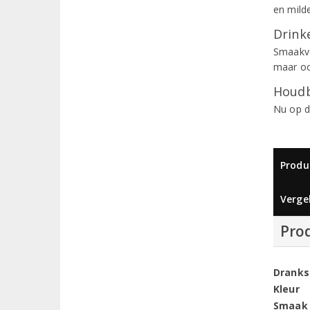
en mild
Drinke
Smaakvol
maar oo
Houdb
Nu op d
Produ
Vergel
Pro
Dranks
Kleur
Smaak