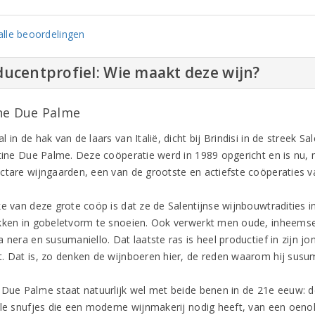
lle beoordelingen
ucentprofiel: Wie maakt deze wijn?
ne Due Palme
 in de hak van de laars van Italië, dicht bij Brindisi in de streek Sal
ntine Due Palme. Deze coöperatie werd in 1989 opgericht en is nu,
ctare wijngaarden, een van de grootste en actiefste coöperaties van
ke van deze grote coöp is dat ze de Salentijnse wijnbouwtradities 
kken in gobeletvorm te snoeien. Ook verwerkt men oude, inheemse 
 nera en susumaniello. Dat laatste ras is heel productief in zijn jon
. Dat is, zo denken de wijnboeren hier, de reden waarom hij susuma
 Due Palme staat natuurlijk wel met beide benen in de 21e eeuw: d
lle snufjes die een moderne wijnmakerij nodig heeft, van een oeno