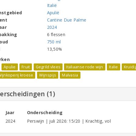
Italië
mstgebied
Apulië
ent
Cantine Due Palme
aar
2024
pakking
6 flessen
houd
750 ml
l
13,50%
rken
Apulie
Fruit
Gegrild vlees
Italiaanse rode wijn
Italie
Kruidi
ijnkoperij kroese
Wijnspijs
Malvasia
erscheidingen (1)
Jaar
Onderscheiding
2024
Perswijn | juli 2026: 15/20 | Krachtig, vol