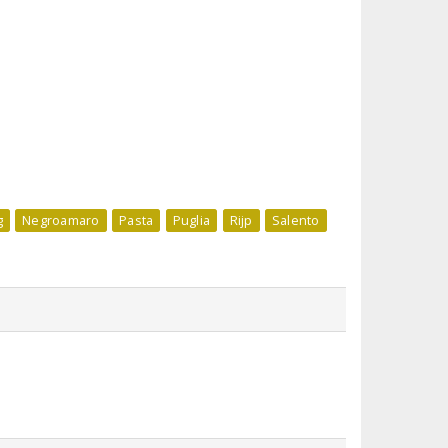
g
Negroamaro
Pasta
Puglia
Rijp
Salento