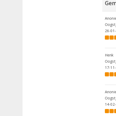
Gem
Anoni
Oogstj
26-01
Henk
Oogstj
17-11
Anoni
Oogstj
14-02