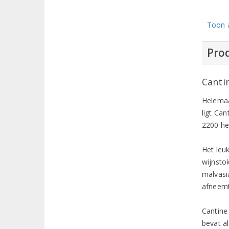
Toon a
Prod
Canti
Helemaal
ligt Ca
2200 he
Het leu
wijnsto
malvasia
afneemt
Cantine
bevat a