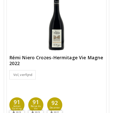
Rémi Niero Crozes-Hermitage Vie Magne
2022
Vol, verfijnd
91
91
92
James
Revue du
Decanter
Suckling
Vin
2023
2023
2022