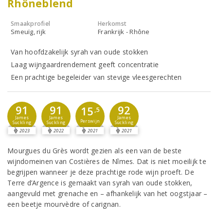
Rhôneblend
Smaakprofiel
Herkomst
Smeuïg, rijk
Frankrijk - Rhône
Van hoofdzakelijk syrah van oude stokken
Laag wijngaardrendement geeft concentratie
Een prachtige begeleider van stevige vleesgerechten
91
91
92
15
,5
James
James
James
Perswijn
Suckling
Suckling
Suckling
2023
2022
2021
2021
Mourgues du Grès wordt gezien als een van de beste
wijndomeinen van Costières de Nîmes. Dat is niet moeilijk te
begrijpen wanneer je deze prachtige rode wijn proeft. De
Terre d’Argence is gemaakt van syrah van oude stokken,
aangevuld met grenache en – afhankelijk van het oogstjaar –
een beetje mourvèdre of carignan.