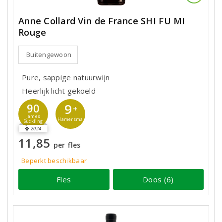
Anne Collard Vin de France SHI FU MI
Rouge
Buitengewoon
Pure, sappige natuurwijn
Heerlijk licht gekoeld
9
90
+
James
Hamersma
Suckling
2024
11,85
per fles
Beperkt beschikbaar
Fles
Doos (6)