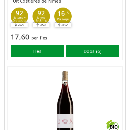
Uit Costières de Nîmes
92
92
16
,5
Bettane +
James
Perswijn
Desseauve
Suckling
2022
2022
2022
17,60
per fles
Fles
Doos (6)