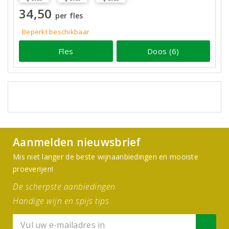
34,50
per fles
Beperkt beschikbaar
Fles
Doos (6)
Aanmelden nieuwsbrief
Mis niet langer de beste wijnaanbiedingen en mooiste
proeverijen!
De scherpste aanbiedingen
Handige wijn en spijs tips