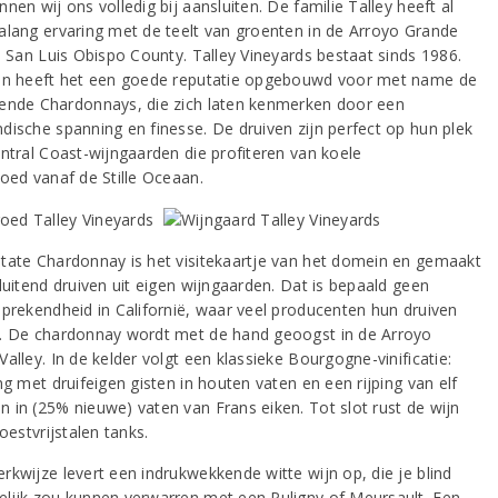
nen wij ons volledig bij aansluiten. De familie Talley heeft al
alang ervaring met de teelt van groenten in de Arroyo Grande
in San Luis Obispo County. Talley Vineyards bestaat sinds 1986.
en heeft het een goede reputatie opgebouwd voor met name de
ende Chardonnays, die zich laten kenmerken door een
dische spanning en finesse. De druiven zijn perfect op hun plek
entral Coast-wijngaarden die profiteren van koele
loed vanaf de Stille Oceaan.
tate Chardonnay is het visitekaartje van het domein en gemaakt
luitend druiven uit eigen wijngaarden. Dat is bepaald geen
sprekendheid in Californië, waar veel producenten hun druiven
. De chardonnay wordt met de hand geoogst in de Arroyo
alley. In de kelder volgt een klassieke Bourgogne-vinificatie:
ng met druifeigen gisten in houten vaten en een rijping van elf
 in (25% nieuwe) vaten van Frans eiken. Tot slot rust de wijn
roestvrijstalen tanks.
rkwijze levert een indrukwekkende witte wijn op, die je blind
lijk zou kunnen verwarren met een Puligny of Meursault. Een