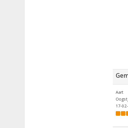
Gem
Aart
Oogstj
17-02