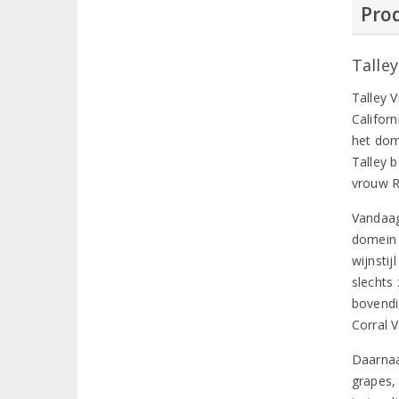
Prod
Talle
Talley 
Californ
het dome
Talley 
vrouw R
Vandaag
domein 
wijnsti
slechts
bovendi
Corral V
Daarnaa
grapes,