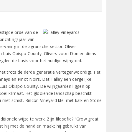
estigde orde van de
prichtingsjaar van
ervaring in de agrarische sector. Oliver
an Luis Obispo County. Olivers zoon Don en diens
gden de basis voor het huidige wijngoed.
 met trots de derde generatie vertegenwoordigt. Het
ys en Pinot Noirs. Dat Talley een dergelijke
 Luis Obispo County. De wijngaarden liggen op
koel klimaat. Het glooiende landschap beschikt
i met schist, Rincon Vineyard klei met kalk en Stone
tionele wijze te werk. Zijn filosofie? “Grow great
st hij met de hand en maakt hij gebruikt van