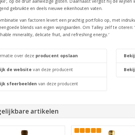
ijke’, op de druif aanwezige gisten. Daarnaast vergist hij de wijnen 
end gebruikte en deels nieuwe eikenhouten vaten.
mbinatie van factoren levert een prachtig portfolio op, met indruk
teengoede blends van eigen wijngaarden. Om Talley zelf te citeren: ‘
able minerality, delicate fruit, and refreshing energy
.’
ormatie over deze
producent opslaan
Bekij
ijk de website
van deze producent
Bekij
ijk sfeerbeelden
van deze producent
elijkbare artikelen