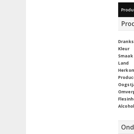
Produ
Pro
Dranks
Kleur
Smaak
Land
Herko
Produc
Oogstj
Omver
Flesin
Alcoho
Ond