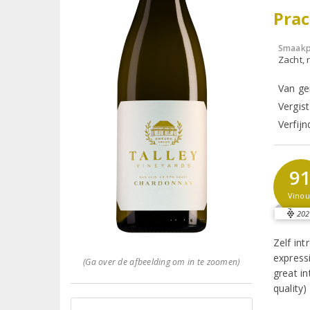
Prac
Smaakp
Zacht, r
Van ge
Vergis
Verfij
9
Vinou
202
Zelf int
expressi
(Ga over de afbeelding om in te zoomen)
great in
quality) 