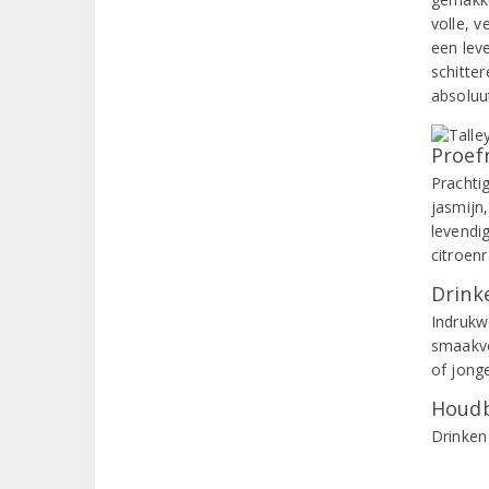
volle, 
een lev
schitte
absoluu
Proef
Prachti
jasmijn,
levendi
citroenr
Drinke
Indrukw
smaakvo
of jong
Houdb
Drinken