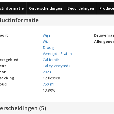
ctinformatie
Onderscheidingen
Beoordelingen
Produce
ductinformatie
oort
Wijn
Druivenra
Wit
Allergene
Droog
Verenigde Staten
mstgebied
Californië
ent
Talley Vineyards
aar
2023
pakking
12 flessen
houd
750 ml
l
13,80%
erscheidingen (5)