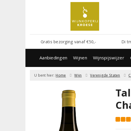
Gratis bezorging vanaf €50,-
Di t
Aanbiedingen
Wijnen
Wijnspijswijzer
U bent hier:
Home
Wijn
Verenigde Staten
C
Tal
Ch