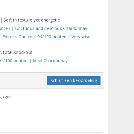
| Soft in texture yet energetic
unten | Unctuous and delicious Chardonnay
Editor's Choice | 94/100 punten | Very wise
 A total knockout
91/100 punten | Ideal Chardonnay
Schrijf een beoordeling
gogne.