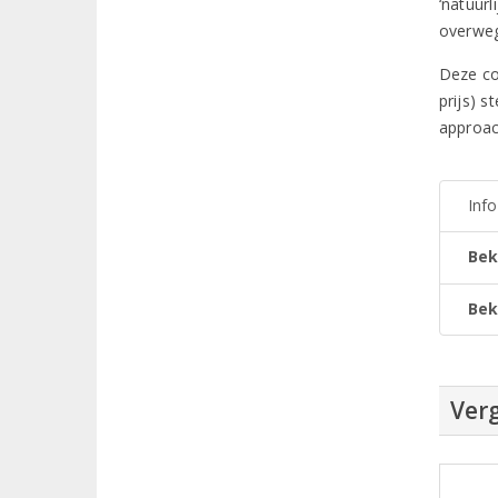
‘natuurl
overweg
Deze co
prijs) s
approach
Inf
Bek
Bek
Verg