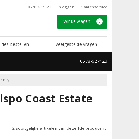
0578-627123
Inloggen
Klantenservice
Winkelwagen
0
 fles bestellen
Veelgestelde vragen
0578-627123
onnay
ispo Coast Estate
2 soortgelijke artikelen van dezelfde producent