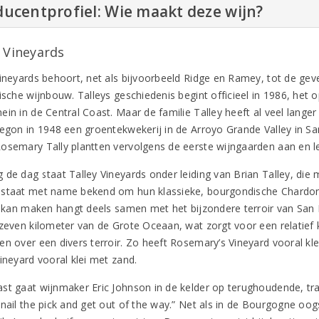
ucentprofiel: Wie maakt deze wijn?
y Vineyards
Vineyards behoort, net als bijvoorbeeld Ridge en Ramey, tot de gev
ische wijnbouw. Talleys geschiedenis begint officieel in 1986, het o
in in de Central Coast. Maar de familie Talley heeft al veel langer 
begon in 1948 een groentekwekerij in de Arroyo Grande Valley in S
osemary Tally plantten vervolgens de eerste wijngaarden aan en le
 de dag staat Talley Vineyards onder leiding van Brian Talley, die
staat met name bekend om hun klassieke, bourgondische Chardonna
jl kan maken hangt deels samen met het bijzondere terroir van San
 zeven kilometer van de Grote Oceaan, wat zorgt voor een relatief 
en over een divers terroir. Zo heeft Rosemary’s Vineyard vooral kle
ineyard vooral klei met zand.
st gaat wijnmaker Eric Johnson in de kelder op terughoudende, tradi
 nail the pick and get out of the way.” Net als in de Bourgogne oog