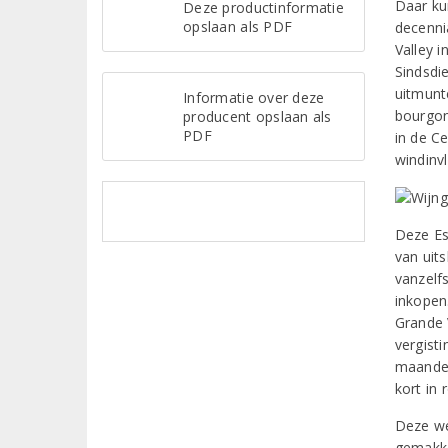
Daar kun
Deze productinformatie
opslaan als PDF
decenni
Valley 
Sindsdi
uitmunt
Informatie over deze
bourgon
producent opslaan als
PDF
in de C
windinv
Deze Es
van uits
vanzelf
inkopen
Grande V
vergisti
maanden
kort in 
Deze we
gemakke