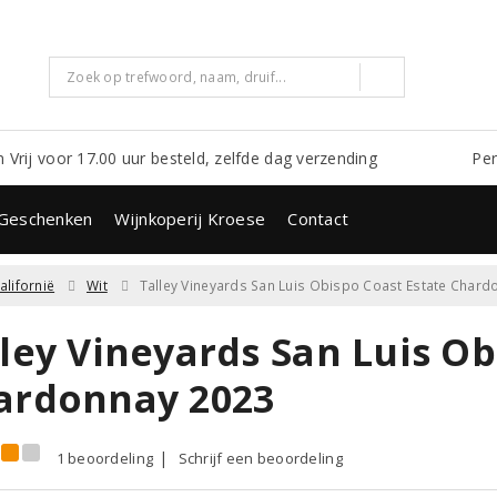
m Vrij voor 17.00 uur besteld, zelfde dag verzending
Per
Geschenken
Wijnkoperij Kroese
Contact
alifornië
Wit
Talley Vineyards San Luis Obispo Coast Estate Chard
ley Vineyards San Luis Ob
ardonnay 2023
1 beoordeling
Schrijf een beoordeling