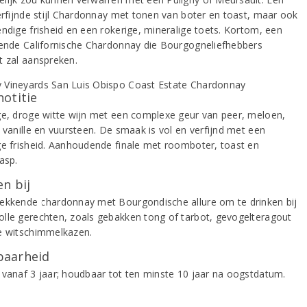
verfijnde stijl Chardonnay met tonen van boter en toast, maar ook
endige frisheid en een rokerige, mineralige toets. Kortom, een
rende Californische Chardonnay die Bourgogneliefhebbers
t zal aanspreken.
notitie
ge, droge witte wijn met een complexe geur van peer, meloen,
 vanille en vuursteen. De smaak is vol en verfijnd met een
ge frisheid. Aanhoudende finale met roomboter, toast en
asp.
n bij
ekkende chardonnay met Bourgondische allure om te drinken bij
lle gerechten, zoals gebakken tong of tarbot, gevogelteragout
e witschimmelkazen.
aarheid
 vanaf 3 jaar; houdbaar tot ten minste 10 jaar na oogstdatum.