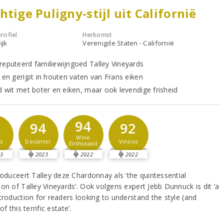
htige Puligny-stijl uit Californië
rofiel
Herkomst
ijk
Verenigde Staten - Californië
reputeerd familiewijngoed Talley Vineyards
t en gerijpt in houten vaten van Frans eiken
nd wit met boter en eiken, maar ook levendige frisheid
94
1
94
92
Wine
s
Decanter
Vinous
Enthusiast
3
2023
2022
2022
roduceert Talley deze Chardonnay als ‘the quintessential
on of Talley Vineyards’. Ook volgens expert Jebb Dunnuck is dit ‘a
troduction for readers looking to understand the style (and
of this terrific estate’.