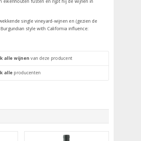
in eikenhouten fusten en rijpt hij de wijnen in
wekkende single vineyard-wijnen en (gezien de
Burgundian style with California influence:
k alle wijnen
van deze producent
k alle
producenten