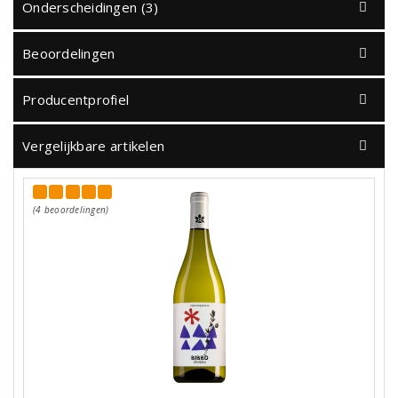
Onderscheidingen (3)
Beoordelingen
Producentprofiel
Vergelijkbare artikelen
(4 beoordelingen)