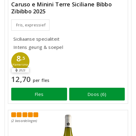
Caruso e Minini Terre Siciliane Bibbo
Zibibbo 2025
Fris, expressief
Siciliaanse specialiteit
Intens geurig & soepel
8
,5
Hamersma
2023
12,70
per fles
Fles
Doos (6)
(2 beoordelingen)