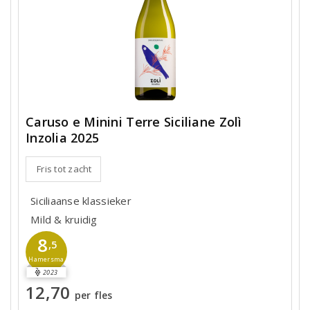
Caruso e Minini Terre Siciliane Zolì
Inzolia 2025
Fris tot zacht
Siciliaanse klassieker
Mild & kruidig
8
,5
Hamersma
2023
12,70
per fles