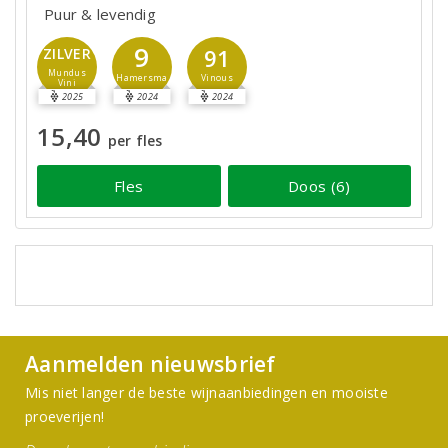
Puur & levendig
9
91
ZILVER
Mundus
Hamersma
Vinous
Vini
2025
2024
2024
15,40
per fles
Fles
Doos (6)
Aanmelden nieuwsbrief
Mis niet langer de beste wijnaanbiedingen en mooiste
proeverijen!