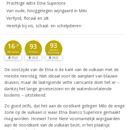
Prachtige witte Etna Superiore
Van oude, hooggelegen wijngaard in Milo
Verfijnd, floraal en zilt
Heerlijk bij vis, schaal- en schelpdieren
93
16
93
,5
James
Perswijn
Vinous
Suckling
2023
2023
2022
De oostzijde van de Etna is de kant van de vulkaan met de
meeste neerslag. Niet ideaal voor de aanplant van blauwe
druiven, maar de laatrijpende witte carricante doet het er –
dankzij het lange groeiseizoen en de waterdoorlatende
bodems – uitstekend.
Zo goed zelfs, dat het aan de oostkant gelegen Milo de enige
zone op de vulkaan is waar Etna Bianco Superiore gemaakt
mag worden. Hoewel Terre Nere voornamelijk wijngaarden
aan de noordkant van de vulkaan bezit, in het plaatsje