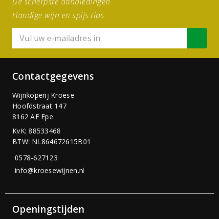
De scherpste aanbiedingen
Handige wijn en spijs tips
Contactgegevens
Wijnkoperij Kroese
Hoofdstraat 147
8162 AE Epe
KvK: 88533468
BTW: NL864672615B01
0578-627123
info@kroesewijnen.nl
Openingstijden