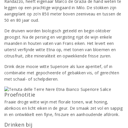
Randazzo, heeft eigenaar Marco de Grazia de hand weten te
leggen op een prachtige wijngaard in Milo. De stokken zijn
aangeplant op zo’n 850 meter boven zeeniveau en tussen de
50 en 80 jaar oud.
De druiven worden biologisch geteeld en begin oktober
geoogst. Na de persing en vergisting rijpt de wijn enkele
maanden in houten vaten van Frans eiken. Het levert een
uiterst verfijnde witte Etna op, met tonen van bloemen en
citrusfruit, zilte mineraliteit en opwekkende frisse zuren.
Drink deze mooie witte Superiore als luxe aperitief, of in
combinatie met gepocheerde of gebakken vis, of gerechten
met schaal- of schelpdieren.
Proefnotitie
Fraaie droge witte wijn met florale tonen, wat honing,
abrikoos en licht eiken in de geur. De smaak zet vol en sappig
in en ontwikkelt een fijne, friszure en aanhoudende afdronk.
Drinken bij