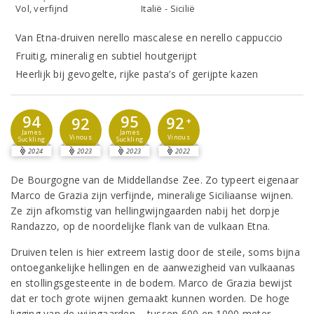
Vol, verfijnd
Italië - Sicilië
Van Etna-druiven nerello mascalese en nerello cappuccio
Fruitig, mineralig en subtiel houtgerijpt
Heerlijk bij gevogelte, rijke pasta’s of gerijpte kazen
94
95
92
92
+
James
James
Vinous
Vinous
Suckling
Suckling
2024
2023
2023
2022
De Bourgogne van de Middellandse Zee. Zo typeert eigenaar
Marco de Grazia zijn verfijnde, mineralige Siciliaanse wijnen.
Ze zijn afkomstig van hellingwijngaarden nabij het dorpje
Randazzo, op de noordelijke flank van de vulkaan Etna.
Druiven telen is hier extreem lastig door de steile, soms bijna
ontoegankelijke hellingen en de aanwezigheid van vulkaanas
en stollingsgesteente in de bodem. Marco de Grazia bewijst
dat er toch grote wijnen gemaakt kunnen worden. De hoge
ligging van de wijngaarden – tussen 600 en 1000 meter –