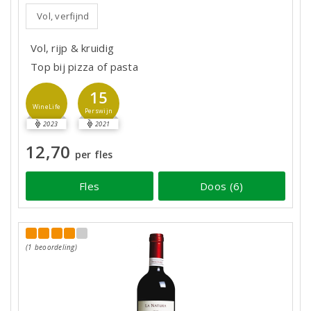
Vol, verfijnd
Vol, rijp & kruidig
Top bij pizza of pasta
15
WineLife
Perswijn
2023
2021
12,70
per fles
Fles
Doos (6)
(1 beoordeling)