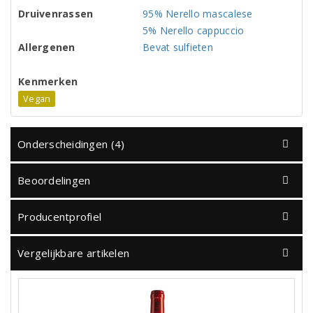
Druivenrassen
95% Nerello mascalese
5% Nerello cappuccio
Allergenen
Bevat sulfieten
Kenmerken
Vegan
Onderscheidingen (4)
Beoordelingen
Producentprofiel
Vergelijkbare artikelen