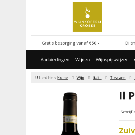
Gratis bezorging vanaf €50,-
Di t
Aanbiedingen
Wijnen
Wijnspijswijzer
U bent hier:
Home
Wijn
Italië
Toscane
Il
Schrijf
Zuiv