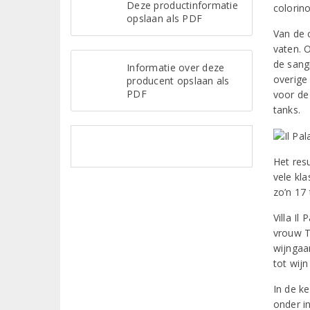
Deze productinformatie
colorino
opslaan als PDF
Van de 
vaten. 
de sang
Informatie over deze
overige
producent opslaan als
PDF
voor de 
tanks.
Het resu
vele kla
zo’n 17 
Villa Il
vrouw T
wijngaar
tot wij
In de k
onder i