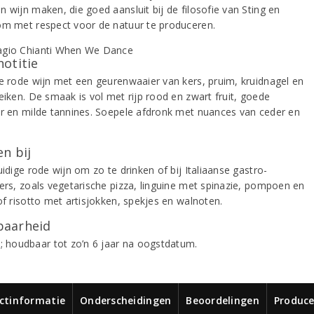
 wijn maken, die goed aansluit bij de filosofie van Sting en
om met respect voor de natuur te produceren.
notitie
de rode wijn met een geurenwaaier van kers, pruim, kruidnagel en
eiken. De smaak is vol met rijp rood en zwart fruit, goede
ur en milde tannines. Soepele afdronk met nuances van ceder en
n bij
uidige rode wijn om zo te drinken of bij Italiaanse gastro-
kers, zoals vegetarische pizza, linguine met spinazie, pompoen en
of risotto met artisjokken, spekjes en walnoten.
aarheid
i; houdbaar tot zo’n 6 jaar na oogstdatum.
ctinformatie
Onderscheidingen
Beoordelingen
Produce