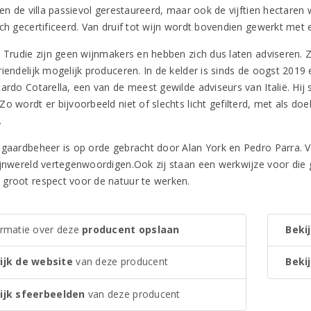
leen de villa passievol gerestaureerd, maar ook de vijftien hectare
sch gecertificeerd. Van druif tot wijn wordt bovendien gewerkt met
n Trudie zijn geen wijnmakers en hebben zich dus laten adviseren. Z
riendelijk mogelijk produceren. In de kelder is sinds de oogst 201
cardo Cotarella, een van de meest gewilde adviseurs van Italië. Hij
o wordt er bijvoorbeeld niet of slechts licht gefilterd, met als doe
.
ngaardbeheer is op orde gebracht door Alan York en Pedro Parra. V
ijnwereld vertegenwoordigen.Ook zij staan een werkwijze voor die g
groot respect voor de natuur te werken.
ormatie over deze
producent opslaan
Bekij
ijk de website
van deze producent
Bekij
ijk sfeerbeelden
van deze producent