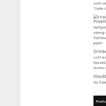
vorm van
Trudie 
Proef
Verfijn
rokerig 
fraîche
peper.
Drinke
Licht kr
klassie
ricotta 
Houdb
Nu fraa
Produ