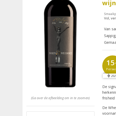
wijn
Smaakp
Vol, ver
Van sa
Sappig
Gemaak
15
Perswi
202
De sign
herkenne
frisheid
(Ga over de afbeelding om in te zoomen)
De When
voornam