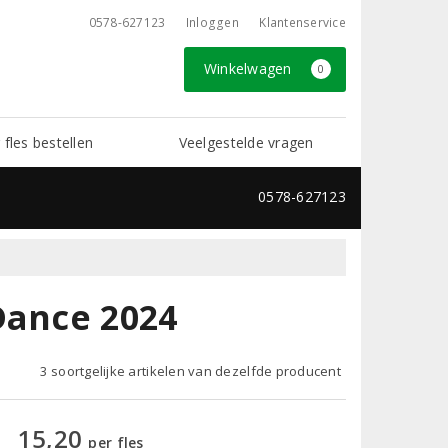
0578-627123
Inloggen
Klantenservice
Winkelwagen
0
 fles bestellen
Veelgestelde vragen
0578-627123
Dance 2024
3 soortgelijke artikelen van dezelfde producent
15,20
per fles