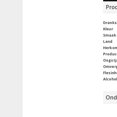
Pro
Dranks
Kleur
Smaak
Land
Herko
Produc
Oogstj
Omver
Flesin
Alcoho
Ond