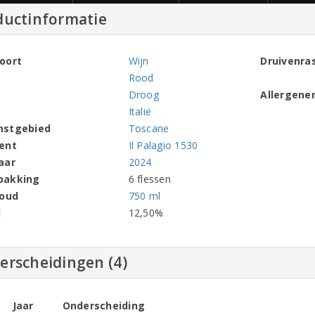
ductinformatie
oort
Wijn
Druivenra
Rood
Droog
Allergene
Italië
mstgebied
Toscane
ent
Il Palagio 1530
aar
2024
pakking
6 flessen
houd
750 ml
l
12,50%
erscheidingen (4)
Jaar
Onderscheiding