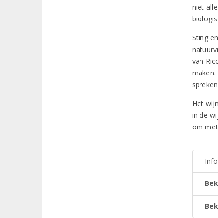
niet al
biologi
Sting e
natuurv
van Ric
maken. Z
spreken
Het wij
in de w
om met 
Inf
Bek
Bek