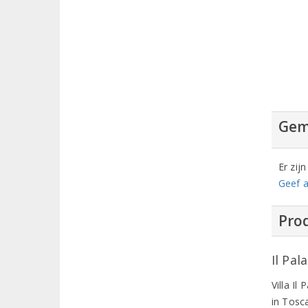
Gem
Er zij
Geef a
Prod
Il Pal
Villa Il
in Tosc