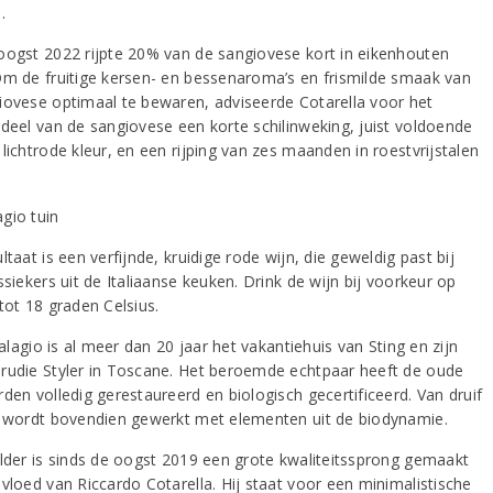
.
oogst 2022 rijpte 20% van de sangiovese kort in eikenhouten
Om de fruitige kersen- en bessenaroma’s en frismilde smaak van
iovese optimaal te bewaren, adviseerde Cotarella voor het
 deel van de sangiovese een korte schilinweking, juist voldoende
lichtrode kleur, en een rijping van zes maanden in roestvrijstalen
ltaat is een verfijnde, kruidige rode wijn, die geweldig past bij
ssiekers uit de Italiaanse keuken. Drink de wijn bij voorkeur op
tot 18 graden Celsius.
 Palagio is al meer dan 20 jaar het vakantiehuis van Sting en zijn
rudie Styler in Toscane. Het beroemde echtpaar heeft de oude
den volledig gerestaureerd en biologisch gecertificeerd. Van druif
n wordt bovendien gewerkt met elementen uit de biodynamie.
elder is sinds de oogst 2019 een grote kwaliteitssprong gemaakt
nvloed van Riccardo Cotarella. Hij staat voor een minimalistische