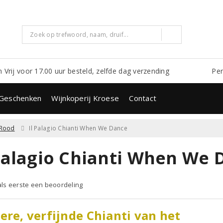
m Vrij voor 17.00 uur besteld, zelfde dag verzending
Per
Geschenken
Wijnkoperij Kroese
Contact
Rood
Il Palagio Chianti When We Dance
 Palagio Chianti When We 
 als eerste een beoordeling
ere, verfijnde Chianti van het