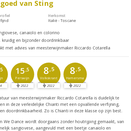
goed van Sting
rofiel
Herkomst
fijnd
Italië - Toscane
ngiovese, canaiolo en colorino
, kruidig en bijzonder doordrinkbaar
t met advies van meesterwijnmaker Riccardo Cotarella
8
8
15
,5
,5
,5
,5
Volkskrant
Hamersma
jn
Perswijn
4
2022
2022
2022
atuur van meesterwijnmaker Riccardo Cotarella is duidelijk te
n in deze verleidelijke Chianti met een opvallende verfijning,
 en doordrinkbaarheid. Zo is Chianti in deze klasse op zijn best.
 We Dance wordt doorgaans zonder houtrijping gemaakt, van
elijk sangiovese, aangevuld met een beetje canaiolo en