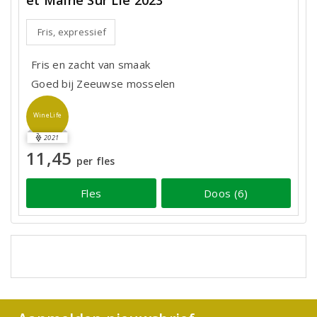
et Maine Sur Lie 2023
Fris, expressief
Fris en zacht van smaak
Goed bij Zeeuwse mosselen
WineLife
2021
11,45
per fles
Fles
Doos (6)