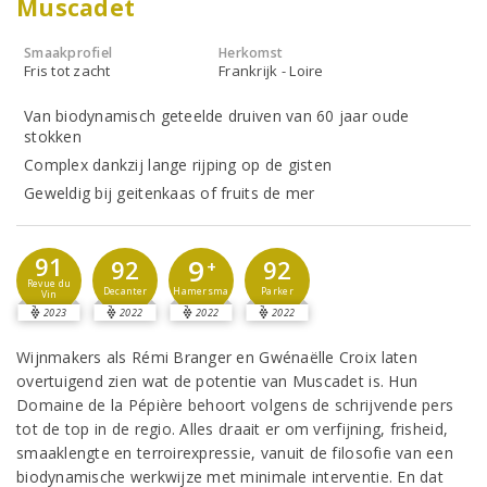
Muscadet
Smaakprofiel
Herkomst
Fris tot zacht
Frankrijk - Loire
Van biodynamisch geteelde druiven van 60 jaar oude
stokken
Complex dankzij lange rijping op de gisten
Geweldig bij geitenkaas of fruits de mer
91
9
92
92
+
Revue du
Decanter
Parker
Hamersma
Vin
2023
2022
2022
2022
Wijnmakers als Rémi Branger en Gwénaëlle Croix laten
overtuigend zien wat de potentie van Muscadet is. Hun
Domaine de la Pépière behoort volgens de schrijvende pers
tot de top in de regio. Alles draait er om verfijning, frisheid,
smaaklengte en terroirexpressie, vanuit de filosofie van een
biodynamische werkwijze met minimale interventie. En dat