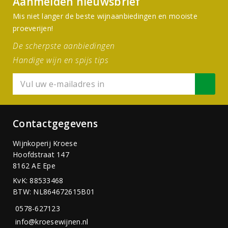
Aanmelden nieuwsbrief
Mis niet langer de beste wijnaanbiedingen en mooiste
proeverijen!
De scherpste aanbiedingen
Handige wijn en spijs tips
Contactgegevens
Wijnkoperij Kroese
Hoofdstraat 147
8162 AE Epe
KvK: 88533468
BTW: NL864672615B01
0578-627123
info@kroesewijnen.nl