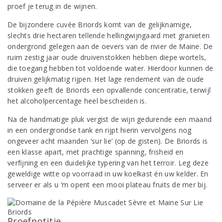
proef je terug in de wijnen.
De bijzondere cuvée Briords komt van de gelijknamige,
slechts drie hectaren tellende hellingwijngaard met granieten
ondergrond gelegen aan de oevers van de rivier de Maine. De
ruim zestig jaar oude druivenstokken hebben diepe wortels,
die toegang hebben tot voldoende water. Hierdoor kunnen de
druiven gelijkmatig rijpen. Het lage rendement van de oude
stokken geeft de Briords een opvallende concentratie, terwijl
het alcoholpercentage heel bescheiden is.
Na de handmatige pluk vergist de wijn gedurende een maand
in een ondergrondse tank en rijpt hierin vervolgens nog
ongeveer acht maanden ‘sur lie’ (op de gisten). De Briords is
een klasse apart, met prachtige spanning, frisheid en
verfijning en een duidelijke typering van het terroir. Leg deze
geweldige witte op voorraad in uw koelkast én uw kelder. En
serveer er als u ‘m opent een mooi plateau fruits de mer bij.
Proefnotitie