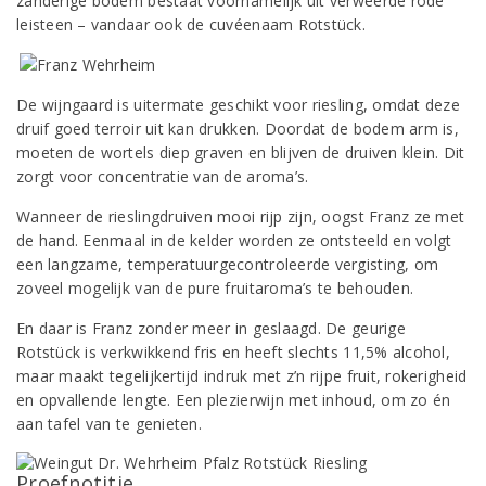
zanderige bodem bestaat voornamelijk uit verweerde rode
leisteen – vandaar ook de cuvéenaam Rotstück.
De wijngaard is uitermate geschikt voor riesling, omdat deze
druif goed terroir uit kan drukken. Doordat de bodem arm is,
moeten de wortels diep graven en blijven de druiven klein. Dit
zorgt voor concentratie van de aroma’s.
Wanneer de rieslingdruiven mooi rijp zijn, oogst Franz ze met
de hand. Eenmaal in de kelder worden ze ontsteeld en volgt
een langzame, temperatuurgecontroleerde vergisting, om
zoveel mogelijk van de pure fruitaroma’s te behouden.
En daar is Franz zonder meer in geslaagd. De geurige
Rotstück is verkwikkend fris en heeft slechts 11,5% alcohol,
maar maakt tegelijkertijd indruk met z’n rijpe fruit, rokerigheid
en opvallende lengte. Een plezierwijn met inhoud, om zo én
aan tafel van te genieten.
Proefnotitie