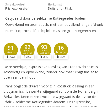
Smaakprofiel
Herkomst
Fris, expressief
Duitsland - Pfalz
Getypeerd door de zeldzame Rotliegendes-bodem
Opwekkend en aromatisch, met een opvallend lange afdronk
Heerlijk op zichzelf en bij lichte vis- en groentegerechten
92
93
91
16
James
James
Vinous
Perswijn
Suckling
Suckling
2024
2024
2023
2022
Deze heerlijke, expressieve Riesling van Franz Wehrheim is
lichtvoetig en opwekkend, zonder ook maar enigszins af te
doen aan de inhoud.
Franz oogst de druiven voor zijn Rotstück Riesling in een
biodynamisch bewerkte wijngaard rondom de Hohenberg in
Birkweiler. Kenmerkend voor de wijngaard is de – voor de
Pfalz – zeldzame Rotliegendes-bodem. Deze ijzerrijke,