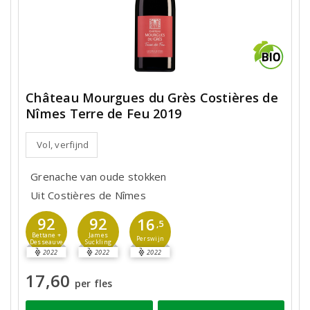
Château Mourgues du Grès Costières de
Nîmes Terre de Feu 2019
Vol, verfijnd
Grenache van oude stokken
Uit Costières de Nîmes
92
92
16
,5
Bettane +
James
Perswijn
Desseauve
Suckling
2022
2022
2022
17,60
per fles