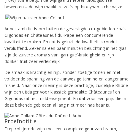
(10%). Anne begon de wijngaard meteen biologisch te
bewerken – de wijn maakt ze zelfs op biodynamische wijze.
Annes ambitie is om buiten de gevestigde cru-gebieden zoals
Gigondas en Châteauneuf-du-Pape een concurrerende
kwaliteit te maken. En dat is gelukt: de kwaliteit is ronduit
verbluffend. Zeker na een paar minuten beluchting in het glas
zijn de zuivere aroma’s van ‘garrigue’-kruidigheid en rijp
donker fruit zeer verleidelijk.
De smaak is krachtig en rijp, zonder zoetige tonen en met
voldoende spanning van de aanwezige tannine en aangename
frisheid. Naar onze mening is deze prachtige, zuidelijke Rhône
wijn een uitdager voor klassiek gemaakte Châteauneuf en
Gigondas uit het middensegment. En dat voor een prijs die in
deze bekende gebieden al lang niet meer haalbaar is.
Proefnotitie
Diep robijnrode wijn met een complexe geur van braam,