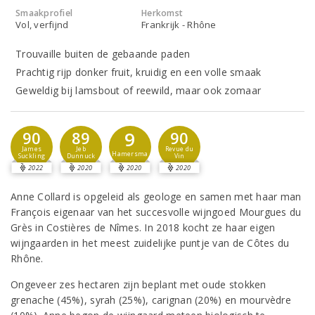
Smaakprofiel
Herkomst
Vol, verfijnd
Frankrijk - Rhône
Trouvaille buiten de gebaande paden
Prachtig rijp donker fruit, kruidig en een volle smaak
Geweldig bij lamsbout of reewild, maar ook zomaar
9
90
89
90
James
Jeb
Revue du
Hamersma
Suckling
Dunnuck
Vin
2022
2020
2020
2020
Anne Collard is opgeleid als geologe en samen met haar man
François eigenaar van het succesvolle wijngoed Mourgues du
Grès in Costières de Nîmes. In 2018 kocht ze haar eigen
wijngaarden in het meest zuidelijke puntje van de Côtes du
Rhône.
Ongeveer zes hectaren zijn beplant met oude stokken
grenache (45%), syrah (25%), carignan (20%) en mourvèdre