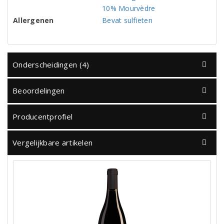
10% Mourvèdre
Allergenen
Bevat sulfieten
Onderscheidingen (4)
Beoordelingen
Producentprofiel
Vergelijkbare artikelen