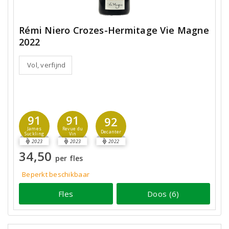
Rémi Niero Crozes-Hermitage Vie Magne
2022
Vol, verfijnd
91
91
92
James
Revue du
Decanter
Suckling
Vin
2023
2023
2022
34,50
per fles
Beperkt beschikbaar
Fles
Doos (6)