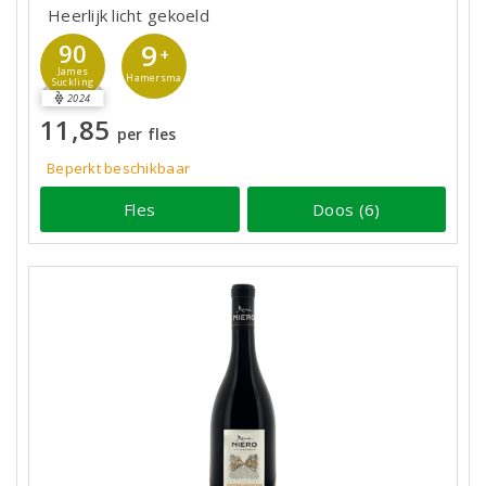
Heerlijk licht gekoeld
9
90
+
James
Hamersma
Suckling
2024
11,85
per fles
Beperkt beschikbaar
Fles
Doos (6)