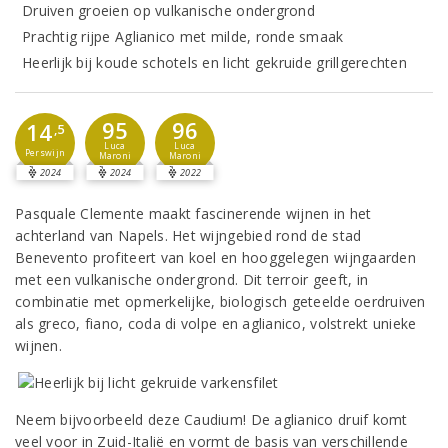
Druiven groeien op vulkanische ondergrond
Prachtig rijpe Aglianico met milde, ronde smaak
Heerlijk bij koude schotels en licht gekruide grillgerechten
95
96
14
,5
Luca
Luca
Perswijn
Maroni
Maroni
2024
2024
2022
Pasquale Clemente maakt fascinerende wijnen in het
achterland van Napels. Het wijngebied rond de stad
Benevento profiteert van koel en hooggelegen wijngaarden
met een vulkanische ondergrond. Dit terroir geeft, in
combinatie met opmerkelijke, biologisch geteelde oerdruiven
als greco, fiano, coda di volpe en aglianico, volstrekt unieke
wijnen.
Neem bijvoorbeeld deze Caudium! De aglianico druif komt
veel voor in Zuid-Italië en vormt de basis van verschillende