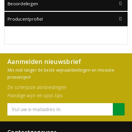
Beoordelingen
Producentprofiel
Aanmelden nieuwsbrief
Mis niet langer de beste wijnaanbiedingen en mooiste
proeverijen!
De scherpste aanbiedingen
Handige wijn en spijs tips