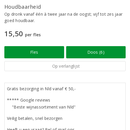
Houdbaarheid
Op dronk vanaf één à twee jaar na de oogst; vijf tot zes jaar
goed houdbaar.
15,50
per fles
Fles
Doos (6)
Op verlanglijst
Gratis bezorging in Nld vanaf € 50,-
***** Google reviews
"Beste wijnassortiment van Nld"
Veilig betalen, snel bezorgen
Heeft u een vraag? Bel of mail ons