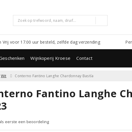
m Vrij voor 17.00 uur besteld, zelfde dag verzending
Per
Geschenken
Wijnkoperij Kroese
Contact
Wit
Conterno Fantino Langhe Chardonnay Bastía
nterno Fantino Langhe C
23
 als eerste een beoordeling