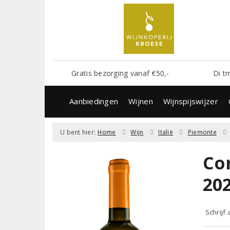
Gratis bezorging vanaf €50,-
Di t
Aanbiedingen
Wijnen
Wijnspijswijzer
U bent hier:
Home
Wijn
Italië
Piemonte
Co
20
Schrijf