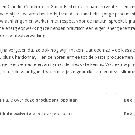
jden Claudio Conterno en Guido Fantino zich aan druiventeelt en vi
 twee pijlers waarop het bedrijf van deze fanatieke, jonge producen
w aanhangen en werken met respect voor de natuur, spreekt bijna
e energieopwekking (ze hebben praktisch een eigen energiecentra
oorde afvalverwerking.
bijna vergeten dat ze ook nog wijn maken. Dat doen ze – de klassiek
, plus Chardonnay – en ze horen ermee tot de beste producenten. 
ogie, eeuwenoude ervaring met de nieuwste kennis. Wat een wijn gr
t, maar de vaardigheid waarmee je ze gebruikt, vinden deze slimme 
ormatie over deze
producent opslaan
Bekij
ijk de website
van deze producent
Bekij