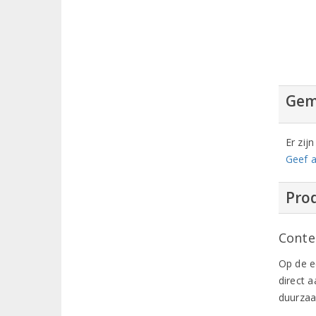
Gem
Er zij
Geef a
Prod
Conte
Op de e
direct 
duurzaa