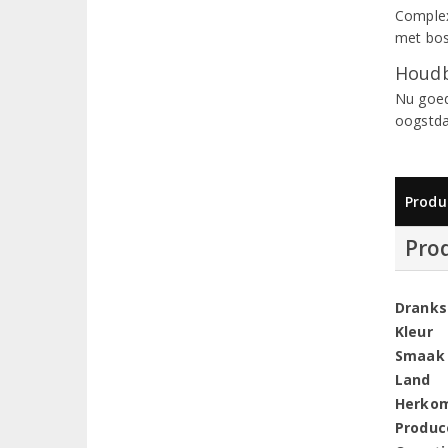
Complexe
met bos
Houdb
Nu goed
oogstd
Produ
Pro
Dranks
Kleur
Smaak
Land
Herko
Produc