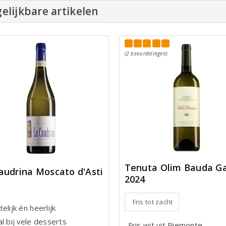
elijkbare artikelen
(2 beoordelingen)
Tenuta Olim Bauda Ga
audrina Moscato d'Asti
2024
Fris tot zacht
elijk én heerlijk
l bij vele desserts
Fris wit uit Piemonte