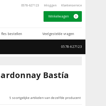
0578-627123
Inloggen
Klantenservice
Winkelwagen
0
 fles bestellen
Veelgestelde vragen
0578-627123
hardonnay Bastía
5 soortgelijke artikelen van dezelfde producent