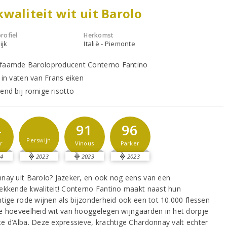
waliteit wit uit Barolo
rofiel
Herkomst
ijk
Italië - Piemonte
faamde Baroloproducent Conterno Fantino
 in vaten van Frans eiken
kend bij romige risotto
4
91
96
Perswijn
r
Vinous
Parker
4
2023
2023
2023
nay uit Barolo? Jazeker, en ook nog eens van een
ekkende kwaliteit! Conterno Fantino maakt naast hun
htige rode wijnen als bijzonderheid ook een tot 10.000 flessen
e hoeveelheid wit van hooggelegen wijngaarden in het dorpje
e d’Alba. Deze expressieve, krachtige Chardonnay valt echter