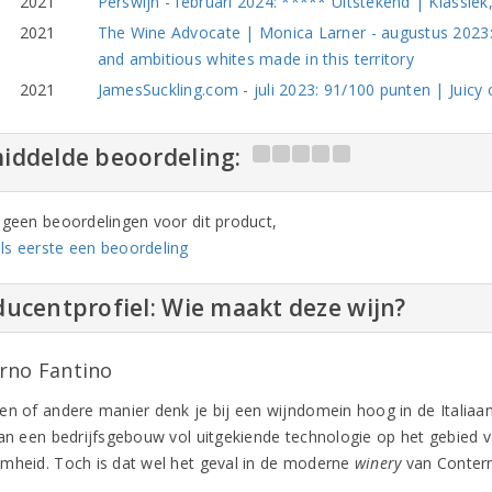
2021
Perswijn - februari 2024: ***** Uitstekend | Klassiek
2021
The Wine Advocate | Monica Larner - augustus 2023:
and ambitious whites made in this territory
2021
JamesSuckling.com - juli 2023: 91/100 punten | Juicy 
iddelde beoordeling:
n geen beoordelingen voor dit product,
ls eerste een beoordeling
ucentprofiel: Wie maakt deze wijn?
rno Fantino
en of andere manier denk je bij een wijndomein hoog in de Italiaa
aan een bedrijfsgebouw vol uitgekiende technologie op het gebied 
mheid. Toch is dat wel het geval in de moderne
winery
van Contern