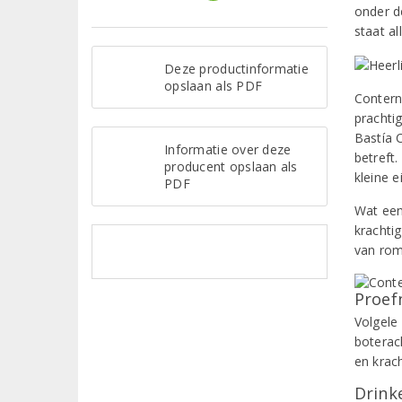
onder d
staat al
Deze productinformatie
opslaan als PDF
Contern
prachti
Bastía 
Informatie over deze
betreft.
producent opslaan als
kleine 
PDF
Wat een
krachti
van rom
Proef
Volgele 
boterac
en krach
Drinke