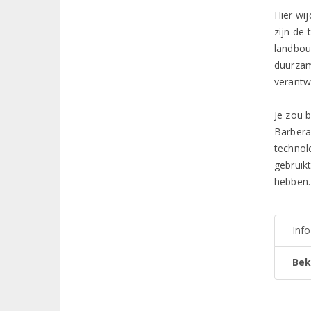
Hier wi
zijn de
landbou
duurzam
verantw
Je zou 
Barbera
technol
gebruik
hebben.
Inf
Bek