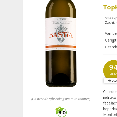
Topk
Smaakp
Zacht, r
Van be
Gerijpt
Uitste
9
Parke
202
Chardon
indrukw
(Ga over de afbeelding om in te zoomen)
fabelac
beperkt
Monfort