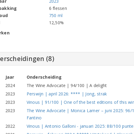
aar
2023
pakking
6 flessen
houd
750 ml
l
12,50%
rken
erscheidingen (8)
Jaar
Onderscheiding
2024
The Wine Advocate | 94/100 | A delight
2023
Perswijn | april 2026: **** | Jong, strak
2023
Vinous | 91/100 | One of the best editions of this wi
2023
The Wine Advocate | Monica Larner – juni 2025: 96
Fantino
2022
Vinous | Antonio Galloni - januari 2025: 88/100 punte