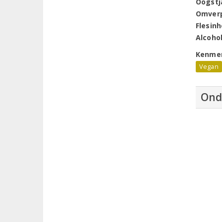
Oogstj
Omver
Flesin
Alcoho
Kenme
Vegan
Ond