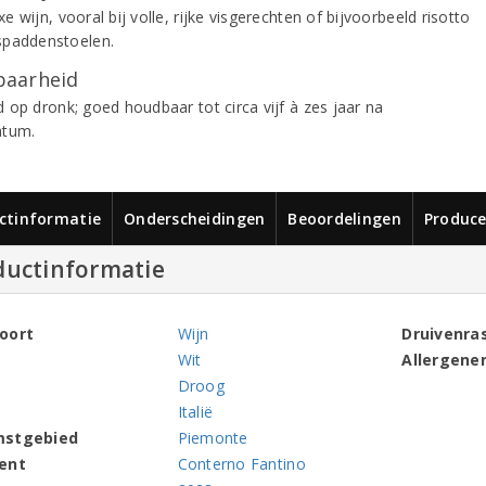
 wijn, vooral bij volle, rijke visgerechten of bijvoorbeeld risotto
paddenstoelen.
aarheid
 op dronk; goed houdbaar tot circa vijf à zes jaar na
atum.
ctinformatie
Onderscheidingen
Beoordelingen
Produce
ductinformatie
oort
Wijn
Druivenra
Wit
Allergene
Droog
Italië
mstgebied
Piemonte
ent
Conterno Fantino