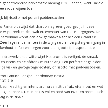
e gecontroleerde herkomstbenaming DOC Langhe, want Barolo
leen rode wijnen toe.
o Fantino bewijst dat chardonnay zeer goed gedijt in deze
ge wijnstreek en de kwaliteit evenaart van top-Bourgognes. De
Chardonnay wordt dan ook gemaakt alsof het een Grand Cru
 Zeer lage rendementen in de wijngaard en vergisting en rijping in
eikenhouten fusten zorgen voor een groot rijpingspotentieel.
 indrukwekkende witte wijn! Het aroma is verfijnd, de smaak
g en intens en de afdronk minutenlang. Een perfecte begeleider
ige vis- en gevogeltegerechten, of risotto met paddenstoelen.
notitie
kleur; krachtig en intens aroma van citrusfruit, eikenhout en wat
htige nuances. De smaak is vol en rond van inzet en aromatisch
tig in de finale.
n bij