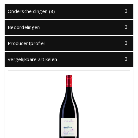
Onderscheidingen (8)
Beoordelingen
Producentprofiel
Vergelijkbare artikelen