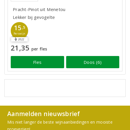
Pracht-Pinot uit Menetou
Lekker bij gevogelte
15
,5
Perswijn
2022
21,35
per fles
Fles
Doos (6)
Aanmelden nieuwsbrief
Mis niet langer de beste wijnaanbiedingen en mooiste
proeverijen!