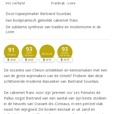
Vol, verfijnd
Frankrijk - Loire
Door topwijnmaker Bertrand Sourdais
Van biodynamisch geteelde cabernet franc
De sublieme synthese van traditie en modernisme in de
Loire
93
93
91
John
James
WineLife
Vinous
Gilman
Suckling
2020
2020
2019
2019
De essentie van Chinon ontdekken en kennismaken met een
van de grote wijnmakers van de streek? Probeer dan deze
schitterende moderne klassieker van Bertrand Sourdais.
De cabernet franc voor zijn ‘premier cru’ Les Pensées de
Pallus oogst Bertrand van een aantal van zijn beste stokken
in de heuvels van Cravant-les-Coteaux, in een perceel vlak
naast het wijngoed. De bodem bestaat er uit zand en