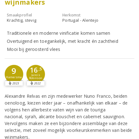
wijnmakers
Smaakprofiel
Herkomst
Krachtig, stevig
Portugal - Alentejo
Traditionele en moderne vinificatie komen samen
Overtuigend en toegankelijk, met kracht én zachtheid
Mooi bij geroosterd vlees
16
9
,5
Jancis
Hamersma
Robinson
2023
2022
Alexandre Relvas en zijn medewerker Nuno Franco, beiden
oenoloog, kiezen ieder jaar – onafhankelijk van elkaar – de
volgens hen allerbeste vaten wijn van de touriga
nacional, syrah, alicante bouschet en cabernet sauvignon.
Vervolgens maken ze een bijzondere assemblage van deze
selectie, met zoveel mogelijk voorkeurskenmerken van beide
wijnmakers.