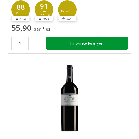
91
88
James
Perswijn
Vinum
Suckling
2024
2023
2023
55,90
per fles
In winkelwagen