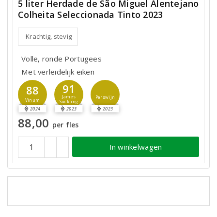
5 liter Herdade de São Miguel Alentejano
Colheita Seleccionada Tinto 2023
Krachtig, stevig
Volle, ronde Portugees
Met verleidelijk eiken
91
88
James
Perswijn
Vinum
Suckling
2024
2023
2023
88,00
per fles
In winkelwagen