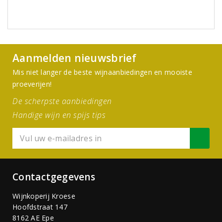
Aanmelden nieuwsbrief
Mis niet langer de beste wijnaanbiedingen en mooiste
proeverijen!
De scherpste aanbiedingen
Handige wijn en spijs tips
Contactgegevens
Wijnkoperij Kroese
Hoofdstraat 147
8162 AE Epe