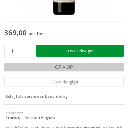
369,00
per fles
In winkelwagen
OP = OP
Op verlanglijst
Schrijf als eerste een beoordeling
Herkomst
Frankrijk - Pessac-Léognan
Het Château Haut-Brion is een beroemd wijngoed in Frankrijk.