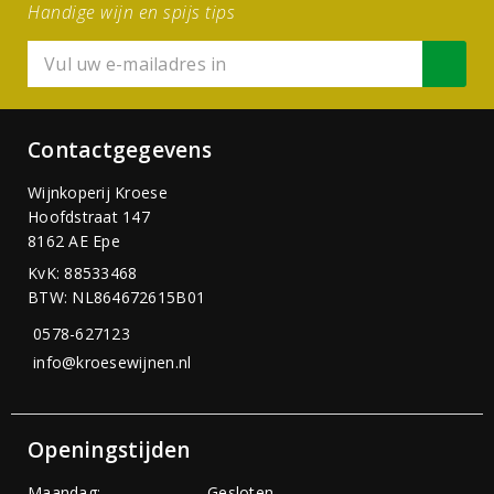
Handige wijn en spijs tips
Contactgegevens
Wijnkoperij Kroese
Hoofdstraat 147
8162 AE Epe
KvK: 88533468
BTW: NL864672615B01
0578-627123
info@kroesewijnen.nl
Openingstijden
Maandag:
Gesloten