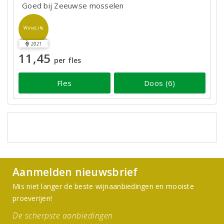
Goed bij Zeeuwse mosselen
WineLife
2021
11,45
per fles
Fles
Doos (6)
Aanmelden nieuwsbrief
Mis niet langer de beste wijnaanbiedingen en mooiste
proeverijen!
De scherpste aanbiedingen