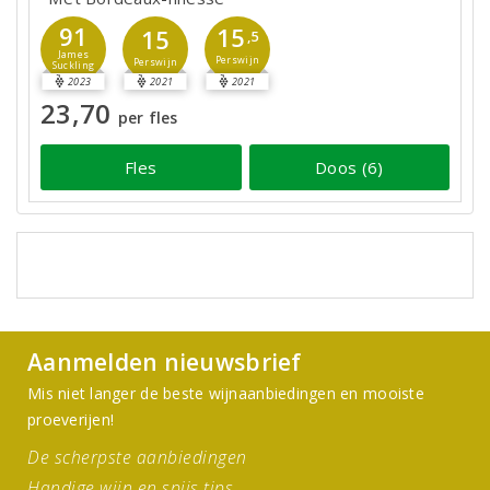
91
15
15
,5
James
Perswijn
Perswijn
Suckling
2023
2021
2021
23,70
per fles
Fles
Doos (6)
Aanmelden nieuwsbrief
Mis niet langer de beste wijnaanbiedingen en mooiste
proeverijen!
De scherpste aanbiedingen
Handige wijn en spijs tips