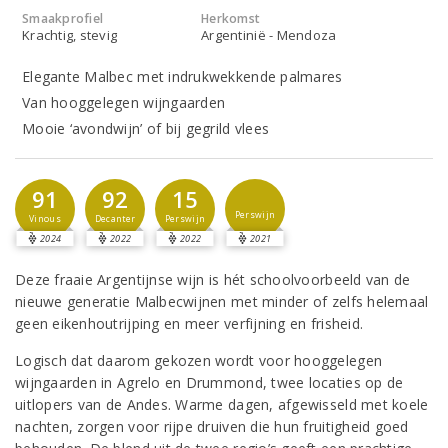
Smaakprofiel
Herkomst
Krachtig, stevig
Argentinië - Mendoza
Elegante Malbec met indrukwekkende palmares
Van hooggelegen wijngaarden
Mooie ‘avondwijn’ of bij gegrild vlees
91
92
15
Perswijn
Vinous
Decanter
Perswijn
2024
2022
2022
2021
Deze fraaie Argentijnse wijn is hét schoolvoorbeeld van de
nieuwe generatie Malbecwijnen met minder of zelfs helemaal
geen eikenhoutrijping en meer verfijning en frisheid.
Logisch dat daarom gekozen wordt voor hooggelegen
wijngaarden in Agrelo en Drummond, twee locaties op de
uitlopers van de Andes. Warme dagen, afgewisseld met koele
nachten, zorgen voor rijpe druiven die hun fruitigheid goed