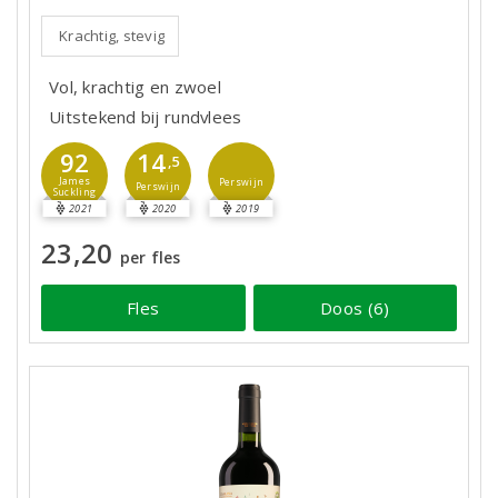
Krachtig, stevig
Vol, krachtig en zwoel
Uitstekend bij rundvlees
92
14
,5
James
Perswijn
Perswijn
Suckling
2021
2020
2019
23,20
per fles
Fles
Doos (6)