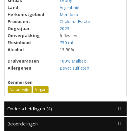
Smaak
Droog
Land
Argentinië
Herkomstgebied
Mendoza
Producent
Chakana Estate
Oogstjaar
2023
Omverpakking
6 flessen
Flesinhoud
750 ml
Alcohol
13,50%
Druivenrassen
100% Malbec
Allergenen
Bevat sulfieten
Kenmerken
Natuurwijn
Vegan
Onderscheidingen (4)
Beoordelingen