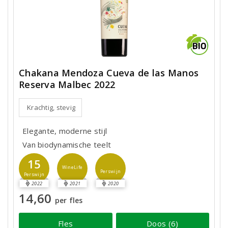
Chakana Mendoza Cueva de las Manos
Reserva Malbec 2022
Krachtig, stevig
Elegante, moderne stijl
Van biodynamische teelt
15
WineLife
Perswijn
Perswijn
2022
2021
2020
14,60
per fles
Fles
Doos (6)