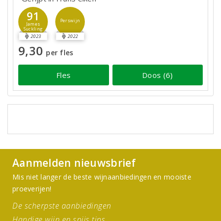
91
Perswijn
James
Suckling
2023
2022
9,30
per fles
Fles
Doos (6)
Aanmelden nieuwsbrief
Mis niet langer de beste wijnaanbiedingen en mooiste
proeverijen!
De scherpste aanbiedingen
Handige wijn en spijs tips