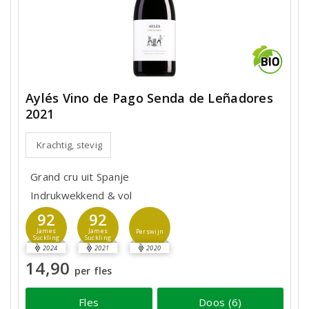
Aylés Vino de Pago Senda de Leñadores
2021
Krachtig, stevig
Grand cru uit Spanje
Indrukwekkend & vol
92
92
James
James
Perswijn
Suckling
Suckling
2024
2021
2020
14,90
per fles
Fles
Doos (6)