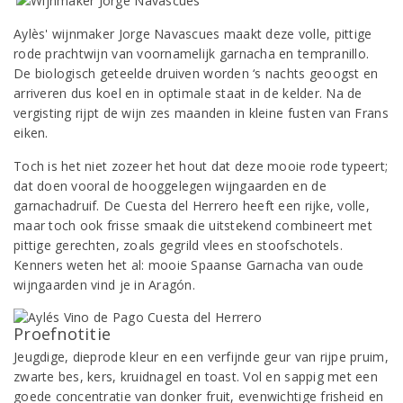
Aylès' wijnmaker Jorge Navascues maakt deze volle, pittige
rode prachtwijn van voornamelijk garnacha en tempranillo.
De biologisch geteelde druiven worden ‘s nachts geoogst en
arriveren dus koel en in optimale staat in de kelder. Na de
vergisting rijpt de wijn zes maanden in kleine fusten van Frans
eiken.
Toch is het niet zozeer het hout dat deze mooie rode typeert;
dat doen vooral de hooggelegen wijngaarden en de
garnachadruif. De Cuesta del Herrero heeft een rijke, volle,
maar toch ook frisse smaak die uitstekend combineert met
pittige gerechten, zoals gegrild vlees en stoofschotels.
Kenners weten het al: mooie Spaanse Garnacha van oude
wijngaarden vind je in Aragón.
Proefnotitie
Jeugdige, dieprode kleur en een verfijnde geur van rijpe pruim,
zwarte bes, kers, kruidnagel en toast. Vol en sappig met een
goede concentratie van donker fruit, evenwichtige frisheid en