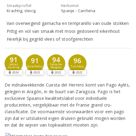
Smaakprofiel
Herkomst
Krachtig, stevig
Spanje - Cariñena
Van overwegend garnacha en tempranillo van oude stokken
Pittig en vol van smaak met mooi gedoseerd eikenhout
Heerlijk bij gegrild vlees of stoofgerechten
91
94
91
96
James
Cameron
Guía Peñín
Tim Atkin
Suckling
Douglas
2024
2023
2022
2022
De indrukwekkende Cuesta del Herrero komt van Pago Aylés,
gelegen in Aragón, in de buurt van Zaragoza. Pago is het
exclusieve Spaanse kwaliteitslabel voor individuele
producenten, vergelijkbaar met de Franse grand cru-
classificatie. De voornaamste voorwaarden voor een pago
zijn dat er uitsluitend eigen druiven gebruikt mogen worden
en dat de wijnen van topkwaliteit moeten zijn.