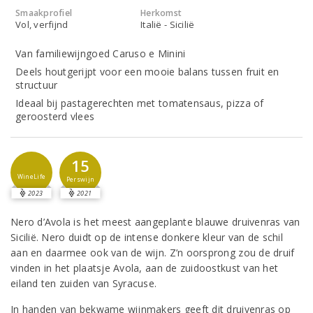
Smaakprofiel
Herkomst
Vol, verfijnd
Italië - Sicilië
Van familiewijngoed Caruso e Minini
Deels houtgerijpt voor een mooie balans tussen fruit en
structuur
Ideaal bij pastagerechten met tomatensaus, pizza of
geroosterd vlees
15
WineLife
Perswijn
2023
2021
Nero d’Avola is het meest aangeplante blauwe druivenras van
Sicilië. Nero duidt op de intense donkere kleur van de schil
aan en daarmee ook van de wijn. Z’n oorsprong zou de druif
vinden in het plaatsje Avola, aan de zuidoostkust van het
eiland ten zuiden van Syracuse.
In handen van bekwame wijnmakers geeft dit druivenras op