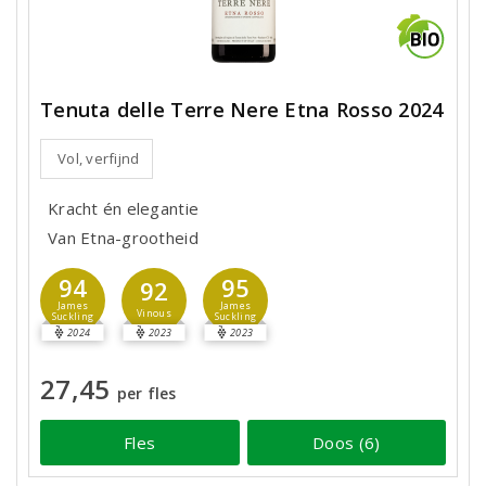
Tenuta delle Terre Nere Etna Rosso 2024
Vol, verfijnd
Kracht én elegantie
Van Etna-grootheid
94
95
92
James
James
Vinous
Suckling
Suckling
2024
2023
2023
27,45
per fles
Fles
Doos (6)