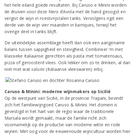
het hele eiland goede resultaten. Bij Caruso e Minini worden
de druiven voor deze Nero d’Avola met de hand geoogst en
vergist de wijn in roestvrijstalen tanks. Vervolgens rijpt een
derde van de wijn vier maanden in barriques, terwijl het
overige deel in tanks blijft.
De uiteindelijke assemblage heeft dan ook een aangename
balans tussen sappigheid en stevigheid. Combineer ‘m met
klassieke Italiaanse gerechten als pasta met tomatensaus,
pizza of geroosterd vlees. Ook lekker om zo te drinken, al dan
niet met wat
salumi
(Italiaanse vleeswaren) erbij.
Caruso & Minini: moderne wijnmakers op Sicilië
Op de westpunt van Sicilië, in de provincie Trapani, bevindt
zich het familiewijngoed Caruso & Minini. Het domein is
gevestigd in het hart van de regio waar de traditionele
Marsala wordt gemaakt, maar de familie richt zich
voornamelijk op de productie van moderne witte en rode
wijnen. Met oog voor de eeuwenoude wijncultuur worden hier