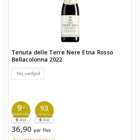
Tenuta delle Terre Nere Etna Rosso
Bellacolonna 2022
Vol, verfijnd
9
93
+
Hamersma
Vinous
2022
2022
36,90
per fles