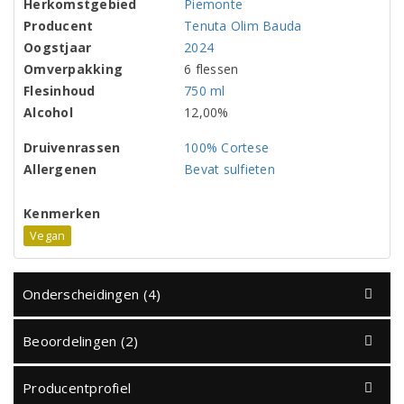
Herkomstgebied
Piemonte
Producent
Tenuta Olim Bauda
Oogstjaar
2024
Omverpakking
6 flessen
Flesinhoud
750 ml
Alcohol
12,00%
Druivenrassen
100% Cortese
Allergenen
Bevat sulfieten
Kenmerken
Vegan
Onderscheidingen (4)
Beoordelingen (2)
Producentprofiel