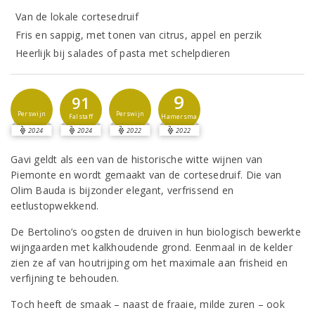
Van de lokale cortesedruif
Fris en sappig, met tonen van citrus, appel en perzik
Heerlijk bij salades of pasta met schelpdieren
9
91
Perswijn
Perswijn
Hamersma
Falstaff
2024
2024
2022
2022
Gavi geldt als een van de historische witte wijnen van
Piemonte en wordt gemaakt van de cortesedruif. Die van
Olim Bauda is bijzonder elegant, verfrissend en
eetlustopwekkend.
De Bertolino’s oogsten de druiven in hun biologisch bewerkte
wijngaarden met kalkhoudende grond. Eenmaal in de kelder
zien ze af van houtrijping om het maximale aan frisheid en
verfijning te behouden.
Toch heeft de smaak – naast de fraaie, milde zuren – ook