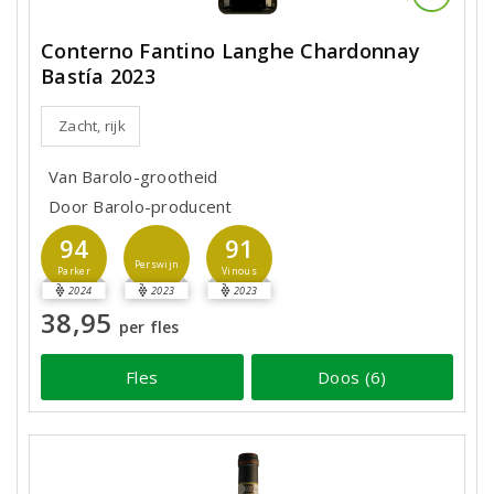
Conterno Fantino Langhe Chardonnay
Bastía 2023
Zacht, rijk
Van Barolo-grootheid
Door Barolo-producent
94
91
Perswijn
Parker
Vinous
2024
2023
2023
38,95
per fles
Fles
Doos (6)