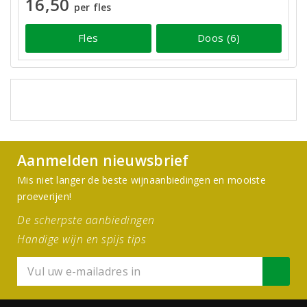
16,50
per fles
Fles
Doos (6)
Aanmelden nieuwsbrief
Mis niet langer de beste wijnaanbiedingen en mooiste
proeverijen!
De scherpste aanbiedingen
Handige wijn en spijs tips