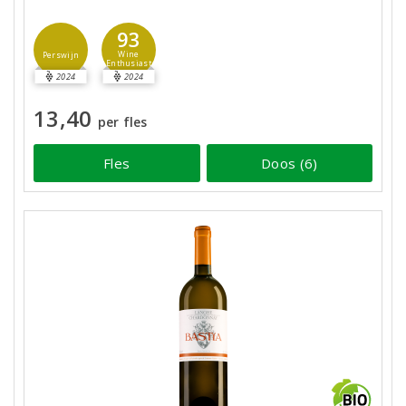
93
Wine
Perswijn
Enthusiast
2024
2024
13,40
per fles
Fles
Doos (6)