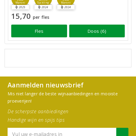
Maroni
Suckling
Maroni
2025
2024
2024
15,70
per fles
Fles
Doos (6)
Aanmelden nieuwsbrief
Mis niet langer de beste wijnaanbiedingen en mooiste
proeverijen!
De scherpste aanbiedingen
Handige wijn en spijs tips