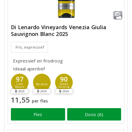
Di Lenardo Vineyards Venezia Giulia
Sauvignon Blanc 2025
Fris, expressief
Expressief en frisdroog
Ideaal aperitief
97
90
Luca
James
Perswijn
Maroni
Suckling
2025
2024
2024
11,55
per fles
Fles
Doos (6)