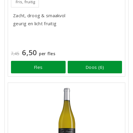
Fris, fruitig
Zacht, droog & smaakvol
geurig en licht fruitig
6,50
7,45
per fles
Fles
Doos (6)