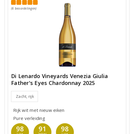
(6 beoordelingen)
Di Lenardo Vineyards Venezia Giulia
Father's Eyes Chardonnay 2025
Zacht, rijk
Rijk wit met nieuw eiken
Pure verleiding
98
91
98
Luca
James
Luca