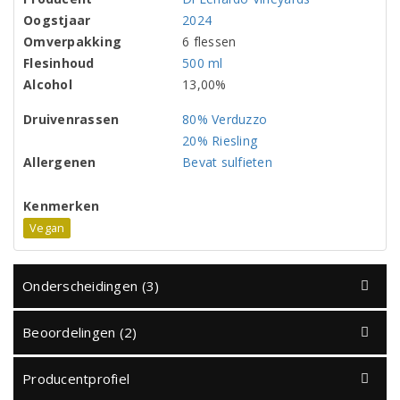
Oogstjaar
2024
Omverpakking
6 flessen
Flesinhoud
500 ml
Alcohol
13,00%
Druivenrassen
80% Verduzzo
20% Riesling
Allergenen
Bevat sulfieten
Kenmerken
Vegan
Onderscheidingen (3)
Beoordelingen (2)
Producentprofiel