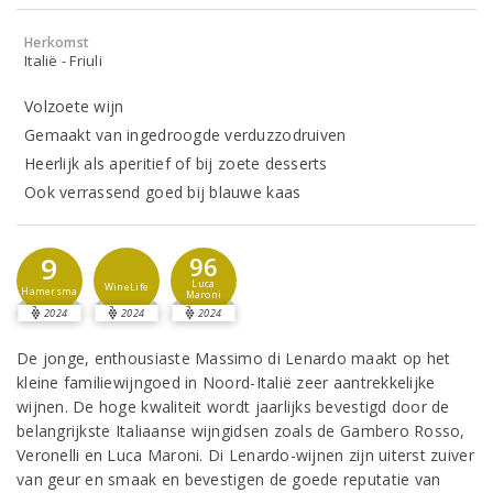
Herkomst
Italië - Friuli
Volzoete wijn
Gemaakt van ingedroogde verduzzodruiven
Heerlijk als aperitief of bij zoete desserts
Ook verrassend goed bij blauwe kaas
9
96
Luca
WineLife
Hamersma
Maroni
2024
2024
2024
De jonge, enthousiaste Massimo di Lenardo maakt op het
kleine familiewijngoed in Noord-Italië zeer aantrekkelijke
wijnen. De hoge kwaliteit wordt jaarlijks bevestigd door de
belangrijkste Italiaanse wijngidsen zoals de Gambero Rosso,
Veronelli en Luca Maroni. Di Lenardo-wijnen zijn uiterst zuiver
van geur en smaak en bevestigen de goede reputatie van