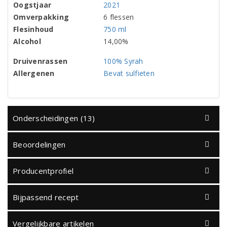
Oogstjaar
2021
Omverpakking
6 flessen
Flesinhoud
750 ml
Alcohol
14,00%
Druivenrassen
100% Syrah
Allergenen
Bevat sulfieten
Onderscheidingen (13)
Beoordelingen
Producentprofiel
Bijpassend recept
Vergelijkbare artikelen