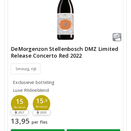
DeMorgenzon Stellenbosch DMZ Limited
Release Concerto Red 2022
Smeuïg, rijk
Exclusieve botteling
Luxe Rhôneblend
15
15
,5
Perswijn
Perswijn
2021
2020
13,95
per fles