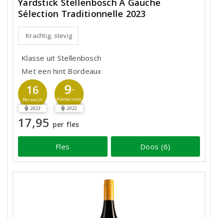
Yardstick Stellenbosch À Gauche
Sélection Traditionnelle 2023
Krachtig, stevig
Klasse uit Stellenbosch
Met een hint Bordeaux
9
16
-
Hamersma
Perswijn
2023
2022
17,95
per fles
Fles
Doos (6)