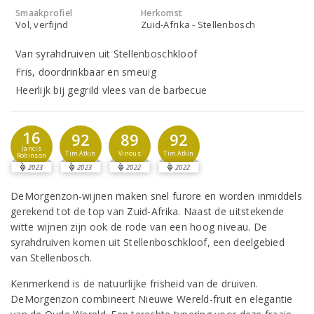
Smaakprofiel
Herkomst
Vol, verfijnd
Zuid-Afrika - Stellenbosch
Van syrahdruiven uit Stellenboschkloof
Fris, doordrinkbaar en smeuïg
Heerlijk bij gegrild vlees van de barbecue
16
92
89
92
Jancis
Tim Atkin
Vinous
Tim Atkin
Robinson
2023
2023
2022
2022
DeMorgenzon-wijnen maken snel furore en worden inmiddels
gerekend tot de top van Zuid-Afrika. Naast de uitstekende
witte wijnen zijn ook de rode van een hoog niveau. De
syrahdruiven komen uit Stellenboschkloof, een deelgebied
van Stellenbosch.
Kenmerkend is de natuurlijke frisheid van de druiven.
DeMorgenzon combineert Nieuwe Wereld-fruit en elegantie