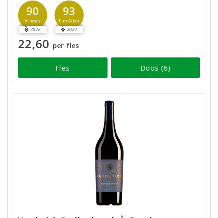
90
93
Vinous
Tim Atkin
2022
2022
22,60
per fles
Fles
Doos (6)