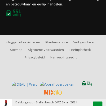
en betrouwbaar en eerlijk handelen.
Inloggen of registreren
Klantenservice
Veilig winkelen
Sitemap
Algemene voorwaarden
Leeftijdscheck
Privacybeleid
Herroepingsrecht
Alle prijzen zijn inclusief BTW, exclusief eventuele verzendkosten.
DeMorgenzon Stellenbosch DMZ Syrah 2021