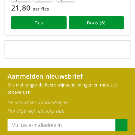
21,80
per fles
Fles
Doos (6)
Aanmelden nieuwsbrief
Mis niet langer de beste wijnaanbiedingen en mooiste
proeverijen!
De scherpste aanbiedingen
Handige wijn en spijs tips