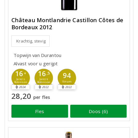
Château Montlandrie Castillon Côtes de
Bordeaux 2012
Krachtig, stevig
Topwijn van Durantou
Alvast voor u gerijpt
16
16
+
,5
94
Jancis
Jancis
Vinum
Robinson
Robinson
2024
2022
2022
28,20
per fles
Fles
Doos (6)