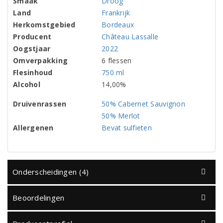
Smaak
Droog
Land
Frankrijk
Herkomstgebied
Bordeaux
Producent
Château Lassalle
Oogstjaar
2022
Omverpakking
6 flessen
Flesinhoud
750 ml
Alcohol
14,00%
Druivenrassen
50% Cabernet Sauvignon
50% Merlot
Allergenen
Bevat sulfieten
Onderscheidingen (4)
Beoordelingen