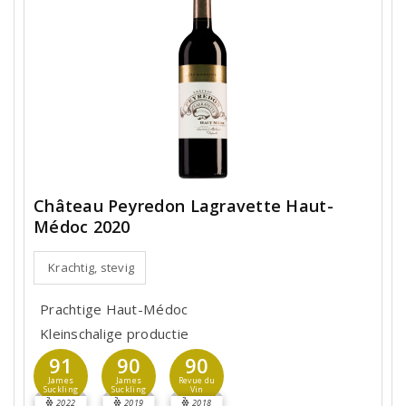
Château Peyredon Lagravette Haut-
Médoc 2020
Krachtig, stevig
Prachtige Haut-Médoc
Kleinschalige productie
91
90
90
James
James
Revue du
Suckling
Suckling
Vin
2022
2019
2018