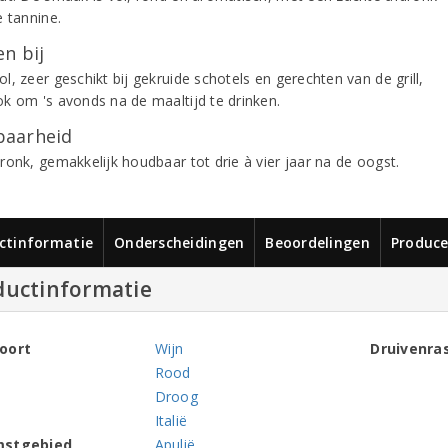
e tannine.
n bij
, zeer geschikt bij gekruide schotels en gerechten van de grill,
k om 's avonds na de maaltijd te drinken.
aarheid
ronk, gemakkelijk houdbaar tot drie à vier jaar na de oogst.
ctinformatie
Onderscheidingen
Beoordelingen
Produce
ductinformatie
oort
Wijn
Druivenra
Rood
Droog
Italië
mstgebied
Apulië