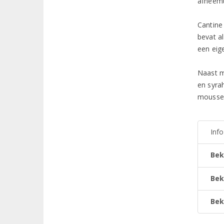
afneemt
Cantine
bevat a
een eig
Naast m
en syra
mousser
Inf
Bek
Bek
Bek