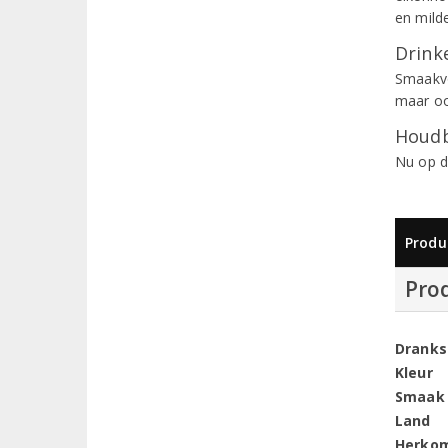
en mild
Drinke
Smaakvol
maar oo
Houdb
Nu op d
Produ
Pro
Dranks
Kleur
Smaak
Land
Herko