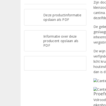
Zijn do
kleinzo
cantina
Deze productinformatie
dezelfd
opslaan als PDF
De gelie
geslaag
Informatie over deze
inheems
producent opslaan als
vergist
PDF
De wijn
verfijn
licht kr
houtinv
dan is 
Proef
Volrood 
eikenho