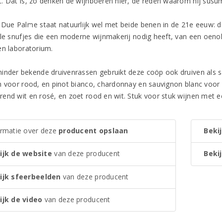
. Dat is, zo denken de wijnboeren hier, de reden waarom hij susuma
 Due Palme staat natuurlijk wel met beide benen in de 21e eeuw: d
lle snufjes die een moderne wijnmakerij nodig heeft, van een oeno
en laboratorium.
inder bekende druivenrassen gebruikt deze coöp ook druiven als s
h voor rood, en pinot bianco, chardonnay en sauvignon blanc voor w
end wit en rosé, en zoet rood en wit. Stuk voor stuk wijnen met e
ormatie over deze
producent opslaan
Bekij
ijk de website
van deze producent
Bekij
ijk sfeerbeelden
van deze producent
ijk de video
van deze producent