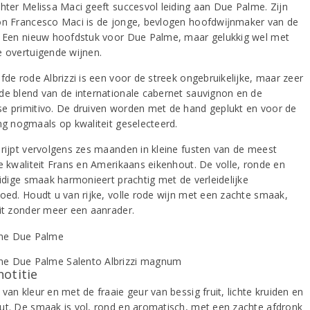
chter Melissa Maci geeft succesvol leiding aan Due Palme. Zijn
on Francesco Maci is de jonge, bevlogen hoofdwĳnmaker van de
. Een nieuw hoofdstuk voor Due Palme, maar gelukkig wel met
e overtuigende wijnen.
fde rode Albrizzi is een voor de streek ongebruikelijke, maar zeer
de blend van de internationale cabernet sauvignon en de
e primitivo. De druiven worden met de hand geplukt en voor de
ing nogmaals op kwaliteit geselecteerd.
 rijpt vervolgens zes maanden in kleine fusten van de meest
de kwaliteit Frans en Amerikaans eikenhout. De volle, ronde en
uidige smaak harmonieert prachtig met de verleidelijke
loed. Houdt u van rijke, volle rode wijn met een zachte smaak,
dit zonder meer een aanrader.
notitie
van kleur en met de fraaie geur van bessig fruit, lichte kruiden en
ut. De smaak is vol, rond en aromatisch, met een zachte afdronk