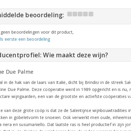
iddelde beoordeling:
n geen beoordelingen voor dit product,
ls eerste een beoordeling
ucentprofiel: Wie maakt deze wijn?
ne Due Palme
 in de hak van de laars van Italië, dicht bij Brindisi in de streek Sal
ntine Due Palme. Deze coöperatie werd in 1989 opgericht en is nu,
ctare wijngaarden, een van de grootste en actiefste coöperaties van
ke van deze grote coöp is dat ze de Salentijnse wijnbouwtradities 
kken in gobeletvorm te snoeien. Ook verwerkt men oude, inheemse 
 nera en susumaniello. Dat laatste ras is heel productief in zijn jon