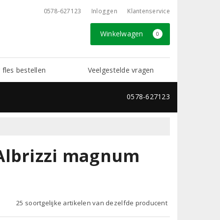
0578-627123
Inloggen
Klantenservice
Winkelwagen
0
 fles bestellen
Veelgestelde vragen
0578-627123
Albrizzi magnum
25 soortgelijke artikelen van dezelfde producent