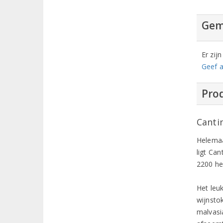
Gem
Er zij
Geef a
Prod
Canti
Helemaal
ligt Ca
2200 he
Het leu
wijnsto
malvasia