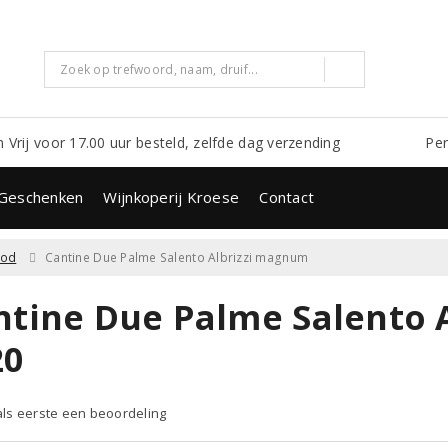
m Vrij voor 17.00 uur besteld, zelfde dag verzending
Per
Geschenken
Wijnkoperij Kroese
Contact
ood
Cantine Due Palme Salento Albrizzi magnum
ntine Due Palme Salento 
20
 als eerste een beoordeling