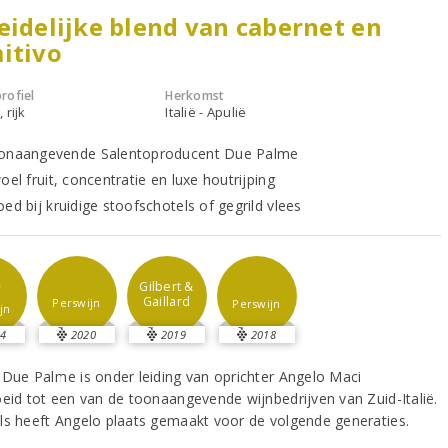
eidelijke blend van cabernet en
itivo
rofiel
Herkomst
 rijk
Italië - Apulië
onaangevende Salentoproducent Due Palme
oel fruit, concentratie en luxe houtrijping
ed bij kruidige stoofschotels of gegrild vlees
5
Gilbert &
Gaillard
Perswijn
Perswijn
jn
4
2020
2019
2018
 Due Palme is onder leiding van oprichter Angelo Maci
oeid tot een van de toonaangevende wijnbedrijven van Zuid-Italië.
ls heeft Angelo plaats gemaakt voor de volgende generaties.