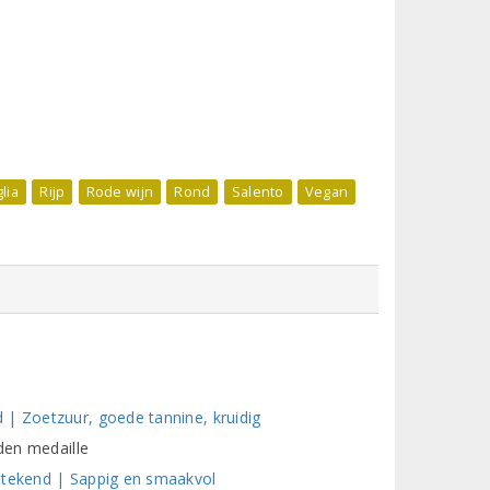
lia
Rijp
Rode wijn
Rond
Salento
Vegan
 | Zoetzuur, goede tannine, kruidig
uden medaille
tstekend | Sappig en smaakvol