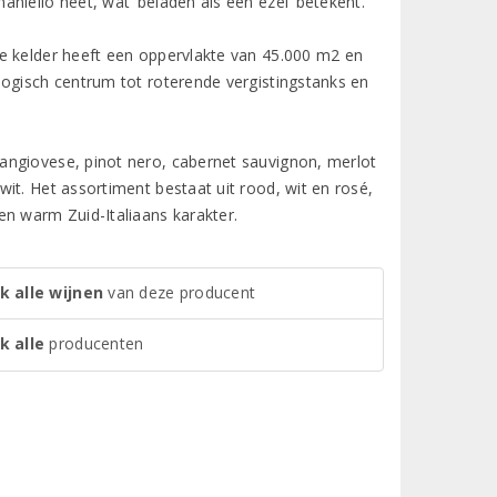
niello heet, wat ‘beladen als een ezel’ betekent.
e kelder heeft een oppervlakte van 45.000 m2 en
logisch centrum tot roterende vergistingstanks en
angiovese, pinot nero, cabernet sauvignon, merlot
it. Het assortiment bestaat uit rood, wit en rosé,
en warm Zuid-Italiaans karakter.
k alle wijnen
van deze producent
k alle
producenten