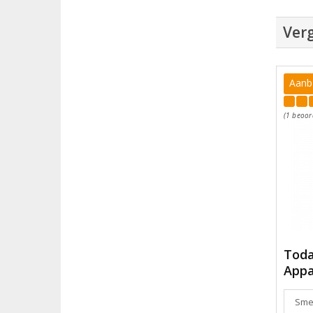
Verg
Aanb
(1 beoor
Toda
App
Smeu