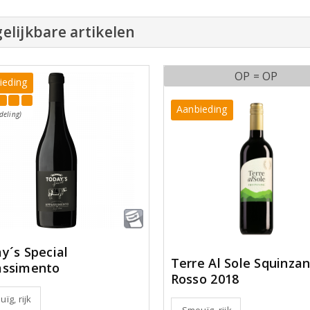
elijkbare artikelen
OP = OP
ieding
Aanbieding
deling)
y´s Special
Terre Al Sole Squinza
assimento
Rosso 2018
ïg, rijk
Smeuïg, rijk