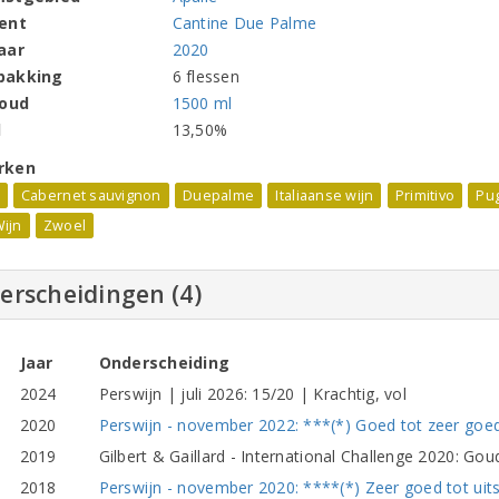
ent
Cantine Due Palme
aar
2020
pakking
6 flessen
houd
1500 ml
l
13,50%
rken
Cabernet sauvignon
Duepalme
Italiaanse wijn
Primitivo
Pug
ijn
Zwoel
erscheidingen (4)
Jaar
Onderscheiding
2024
Perswijn | juli 2026: 15/20 | Krachtig, vol
2020
Perswijn - november 2022: ***(*) Goed tot zeer goed
2019
Gilbert & Gaillard - International Challenge 2020: Go
2018
Perswijn - november 2020: ****(*) Zeer goed tot ui