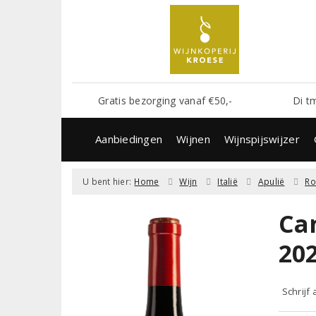
Gratis bezorging vanaf €50,-
Di t
Aanbiedingen
Wijnen
Wijnspijswijzer
U bent hier:
Home
Wijn
Italië
Apulië
R
Ca
20
Schrijf