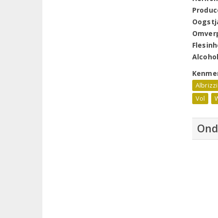
Produc
Oogstj
Omver
Flesin
Alcoho
Kenme
Albrizzi
Vol
W
Ond