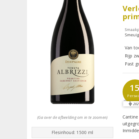
Verl
prim
Smaakp
Smeuïg,
Van to
Rijp zw
Past go
1
Perswi
202
Cantine
(Ga over de afbeelding om in te zoomen)
uitgegr
Inmidde
Flesinhoud: 1500 ml