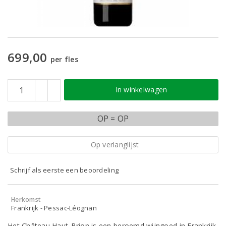
699,00
per fles
In winkelwagen
OP = OP
Op verlanglijst
Schrijf als eerste een beoordeling
Herkomst
Frankrijk - Pessac-Léognan
Het Château Haut-Brion is een beroemd wijngoed in Frankrijk.