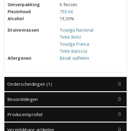
Omverpakking
6 flessen
Flesinhoud
750 ml
Alcohol
19,50%
Druivenrassen
Touriga Nacional
Tinta Roriz
Touriga Franca
Tinta Barocca
Allergenen
Bevat sulfieten
Onderscheidingen (1)
Beoordelingen
Producentprofiel
Vergelijkbare artikelen