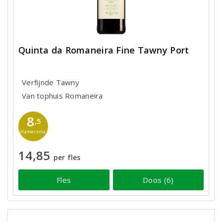
Quinta da Romaneira Fine Tawny Port
Verfijnde Tawny
Van tophuis Romaneira
8
,5
Hamersma
14,85
per fles
Fles
Doos (6)