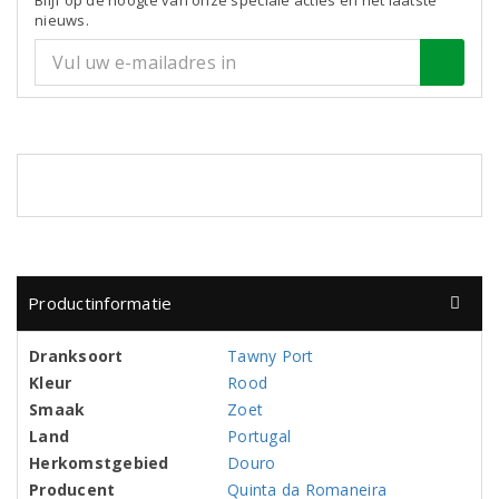
Blijf op de hoogte van onze speciale acties en het laatste
nieuws.
Productinformatie
Dranksoort
Tawny Port
Kleur
Rood
Smaak
Zoet
Land
Portugal
Herkomstgebied
Douro
Producent
Quinta da Romaneira