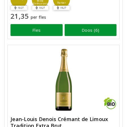
Wine
Parker
Enthusiast
1927
1927
1927
21,35
per fles
Fles
Doos (6)
Jean-Louis Denois Crémant de Limoux
Tradition Extra Brut