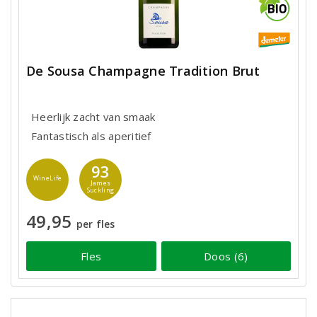
De Sousa Champagne Tradition Brut
Heerlijk zacht van smaak
Fantastisch als aperitief
93
WineLife
James
Suckling
49,95
per fles
Fles
Doos (6)