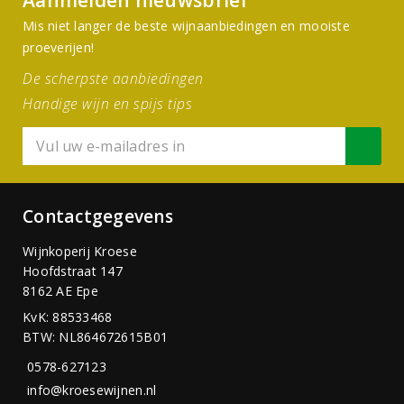
Aanmelden nieuwsbrief
Mis niet langer de beste wijnaanbiedingen en mooiste
proeverijen!
De scherpste aanbiedingen
Handige wijn en spijs tips
Contactgegevens
Wijnkoperij Kroese
Hoofdstraat 147
8162 AE Epe
KvK: 88533468
BTW: NL864672615B01
0578-627123
info@kroesewijnen.nl