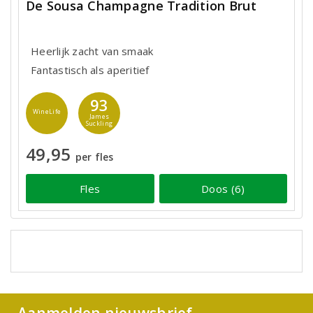
De Sousa Champagne Tradition Brut
Heerlijk zacht van smaak
Fantastisch als aperitief
93
WineLife
James
Suckling
49,95
per fles
Fles
Doos (6)