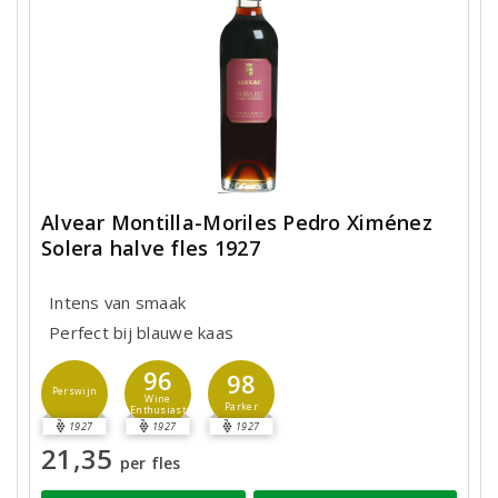
Alvear Montilla-Moriles Pedro Ximénez
Solera halve fles 1927
Intens van smaak
Perfect bij blauwe kaas
96
98
Perswijn
Wine
Parker
Enthusiast
1927
1927
1927
21,35
per fles