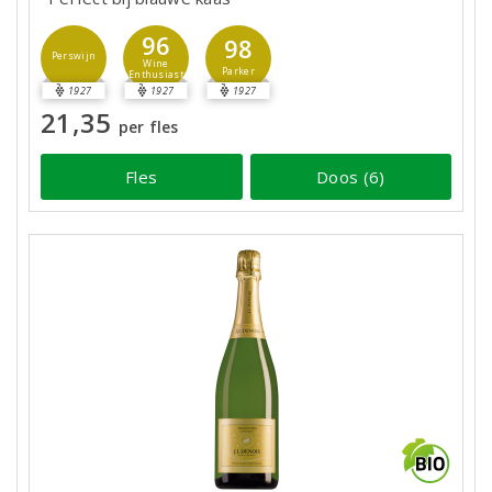
96
98
Perswijn
Wine
Parker
Enthusiast
1927
1927
1927
21,35
per fles
Fles
Doos (6)