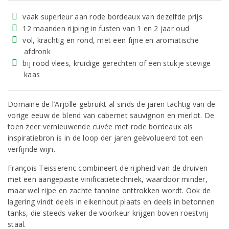
vaak superieur aan rode bordeaux van dezelfde prijs
12 maanden rijping in fusten van 1 en 2 jaar oud
vol, krachtig en rond, met een fijne en aromatische
afdronk
bij rood vlees, kruidige gerechten of een stukje stevige
kaas
Domaine de l’Arjolle gebruikt al sinds de jaren tachtig van de
vorige eeuw de blend van cabernet sauvignon en merlot. De
toen zeer vernieuwende cuvée met rode bordeaux als
inspiratiebron is in de loop der jaren geëvolueerd tot een
verfijnde wijn.
François Teisserenc combineert de rijpheid van de druiven
met een aangepaste vinificatietechniek, waardoor minder,
maar wel rijpe en zachte tannine onttrokken wordt. Ook de
lagering vindt deels in eikenhout plaats en deels in betonnen
tanks, die steeds vaker de voorkeur krijgen boven roestvrij
staal.