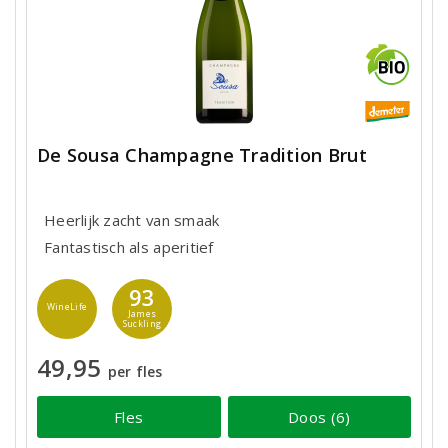
De Sousa Champagne Tradition Brut
Heerlijk zacht van smaak
Fantastisch als aperitief
93
WineLife
James
Suckling
49,95
per fles
Fles
Doos (6)