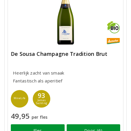
De Sousa Champagne Tradition Brut
Heerlijk zacht van smaak
Fantastisch als aperitief
93
WineLife
James
Suckling
49,95
per fles
Fles
Doos (6)