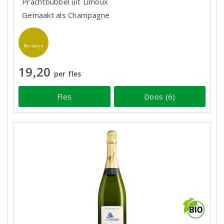
Prachtbubbel uit Limoux
Gemaakt als Champagne
Perswijn
19,20
per fles
Fles
Doos (6)