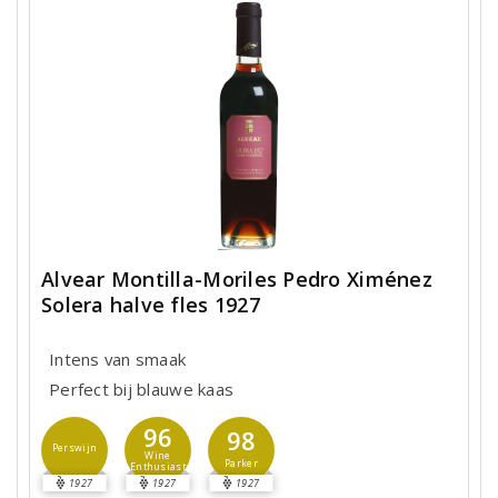
Alvear Montilla-Moriles Pedro Ximénez
Solera halve fles 1927
Intens van smaak
Perfect bij blauwe kaas
96
98
Perswijn
Wine
Parker
Enthusiast
1927
1927
1927