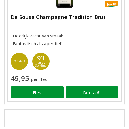
De Sousa Champagne Tradition Brut
Heerlijk zacht van smaak
Fantastisch als aperitief
93
WineLife
James
Suckling
49,95
per fles
Fles
Doos (6)